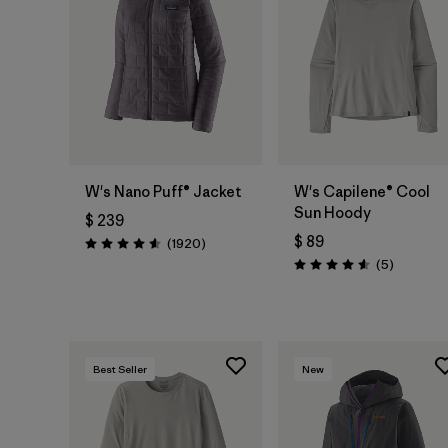
W's Nano Puff® Jacket
W's Capilene® Cool
Sun Hoody
$ 239
$ 89
Comentarios
(1920
)
Valoración: 4.6 / 5
Comentar
(5
)
Valoración: 4.6 / 5
Best Seller
New