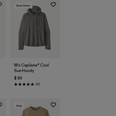
Best Seller
M's Capilene® Cool
Sun Hoody
$ 89
arios
Comentarios
(3
)
Valoración: 5.0 / 5
New