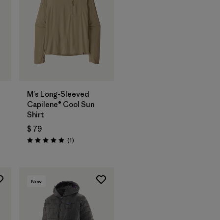
M's Long-Sleeved
Capilene® Cool Sun
Shirt
$ 79
ios
Comentarios
(1
)
Valoración: 5.0 / 5
New