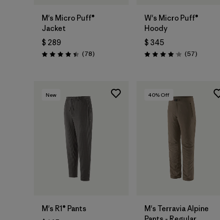
M's Micro Puff®
W's Micro Puff®
Jacket
Hoody
$ 289
$ 345
Comentarios
Comenta
(78
)
(57
)
Valoración: 4.4 / 5
Valoración: 4.1 / 5
New
40
% Off
M's R1® Pants
M's Terravia Alpine
Pants - Regular