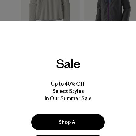
W's Long-Sleeved
M's Triolet Jacket
Capilene® Cool Sun
$ 469
Sale
Shirt
Comenta
(64
)
Valoración: 4.7 / 5
$ 79
Up to 40% Off
Select Styles
New
New
In Our Summer Sale
Shop All