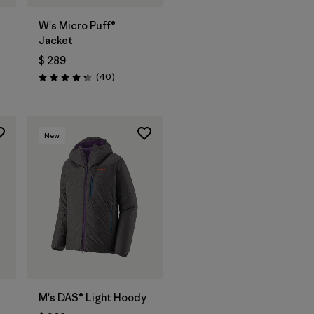
W's Micro Puff®
Jacket
$ 289
rios
Comentarios
(40
)
Valoración: 4.4 / 5
New
M's DAS® Light Hoody