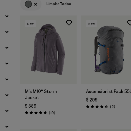
Limpiar Todos
Filtrar por
Sport
New
New
Filtrar por
Volume
Filtrar por
Gender
M's M10® Storm
Ascensionist Pack 55
Jacket
$ 299
$ 389
Comentar
(2
)
Valoración: 4.5 / 5
Comentarios
(19
)
Valoración: 4.7 / 5