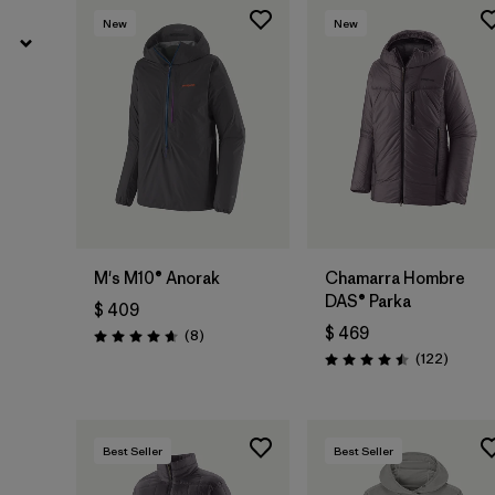
New
New
M's M10® Anorak
Chamarra Hombre
DAS® Parka
$ 409
$ 469
Comentarios
(8
)
Valoración: 4.6 / 5
Coment
(122
)
Valoración: 4.5 / 5
Best Seller
Best Seller