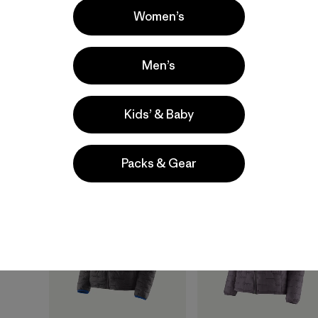
Women’s
Men’s
M's Capilene® Cool
M's Long-Sleeved
Sun Hoody - Peak
Capilene® Cool Sun
Visions
Shirt - Peak Visions
Kids’ & Baby
$ 99
$ 89
Packs & Gear
New
New