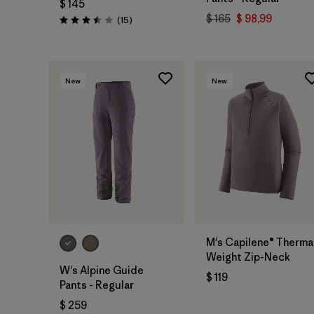
$ 145
$ 165
$ 98,99
Comentarios
(15
)
Valoración: 3.5 / 5
New
New
M's Capilene® Therma
Weight Zip-Neck
W's Alpine Guide
$ 119
Pants - Regular
$ 259