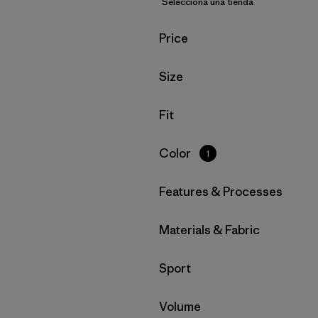
Selecciona una tienda
Filtrar por
Price
Filtrar por
Size
Filtrar por
Fit
Filtrar por
Color
1
Filtrar por
Features & Processes
Filtrar por
Materials & Fabric
Filtrar por
Sport
Filtrar por
Volume