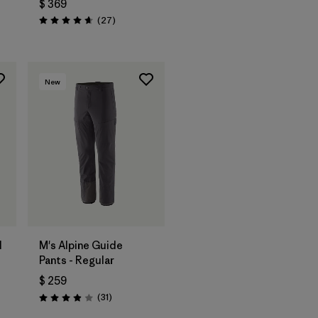
$ 369
Comentarios
(27
)
Valoración: 4.6 / 5
New
l
M's Alpine Guide
Pants - Regular
$ 259
Comentarios
(31
)
Valoración: 3.9 / 5