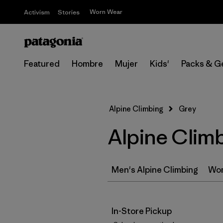
Worn Wear
Activism
Stories
Featured
Hombre
Mujer
Kids'
Packs & G
Alpine Climbing
Grey
Alpine Climb
Men's Alpine Climbing
Wom
In-Store Pickup