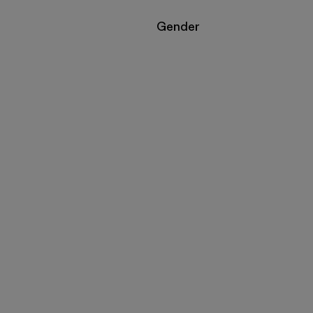
Filtrar por
Gender