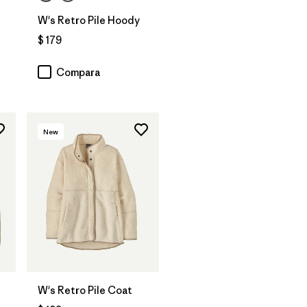
W's Retro Pile Hoody
$ 179
Compara
New
W's Retro Pile Coat