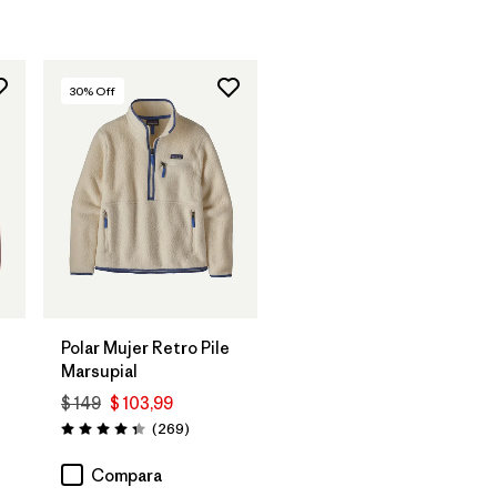
30
% Off
Polar Mujer Retro Pile
Marsupial
$ 149
$ 103,99
rios
Comentarios
(269
)
Valoración: 4.3 / 5
Compara