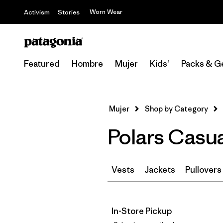
Worn Wear
Activism
Stories
Featured
Hombre
Mujer
Kids'
Packs & G
Mujer
Shop by Category
Polars Casua
Vests
Jackets
Pullovers
In-Store Pickup