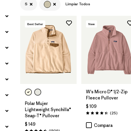
S
Limpiar Todos
Filtrar por
Materials & Fabric
Best Seller
New
Filtrar por
Silhouette
Filtrar por
Product Family
W's Micro D® 1/2-Zip
Fleece Pullover
Polar Mujer
$ 109
Lightweight Synchilla®
Comenta
(25
)
Valoración: 4.4 / 5
Snap-T® Pullover
$ 149
Compara
Comentarios
(1309
)