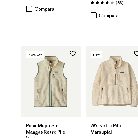
Comenta
(83
)
Valoración: 3.8 / 5
Compara
Compara
40
% Off
New
Polar Mujer Sin
W's Retro Pile
Mangas Retro Pile
Marsupial