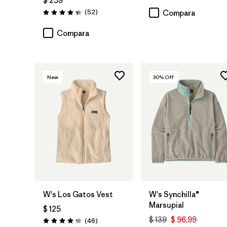
$ 259
Comentarios
(52
)
Compara
Valoración: 4.3 / 5
Compara
New
30
% Off
W's Los Gatos Vest
W's Synchilla®
Marsupial
$ 125
$ 139
$ 96,99
Comentarios
(46
)
Valoración: 4.2 / 5