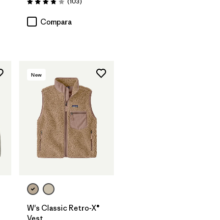
Comentarios
(103
)
Valoración: 3.9 / 5
Compara
New
W's Classic Retro-X®
Vest