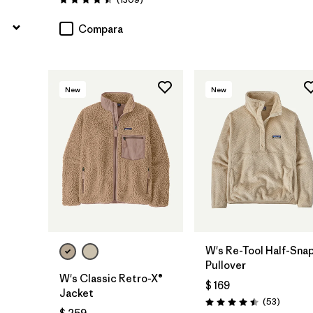
Valoración: 4.5 / 5
Compara
New
New
W's Re-Tool Half-Sna
Pullover
W's Classic Retro-X®
$ 169
Jacket
Comenta
(53
)
Valoración: 4.5 / 5