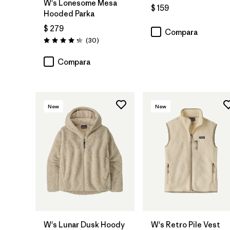
W's Lonesome Mesa
$ 159
Hooded Parka
$ 279
Compara
Comentarios
(30
)
Valoración: 4.2 / 5
Compara
New
New
W's Lunar Dusk Hoody
W's Retro Pile Vest