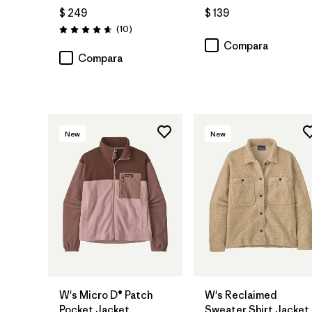
$ 249
$ 139
Comentarios
(10
)
Valoración: 4.7 / 5
Compara
Compara
New
New
W's Micro D® Patch
W's Reclaimed
Pocket Jacket
Sweater Shirt Jacket