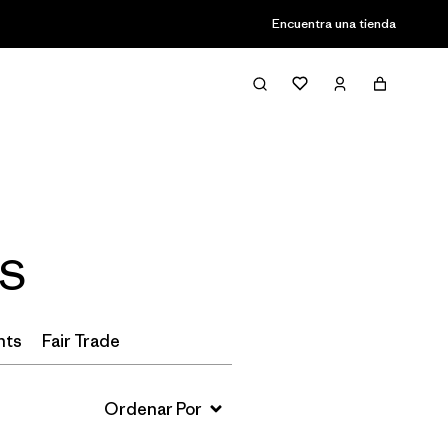
Encuentra una tienda
Filter & Sort
 S
nts
Fair Trade