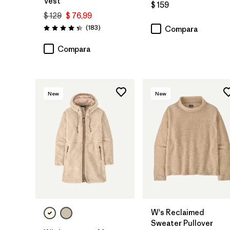
Vest
$ 159
$ 129
$ 76,99
Comentarios
(183
)
Compara
Valoración: 4.3 / 5
Compara
New
New
W's Reclaimed
Sweater Pullover