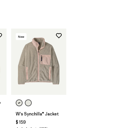
New
p
W's Synchilla® Jacket
$ 159
rios