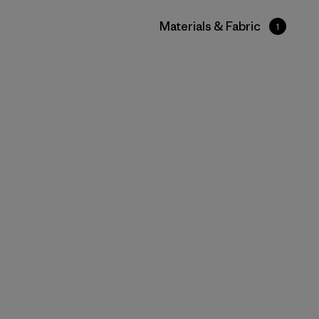
Filtrar por
Materials & Fabric
1