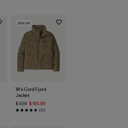
50
% Off
W's Cord Fjord
Jacket
$ 329
$ 163,99
arios
Comentarios
(17
)
Valoración: 4.6 / 5