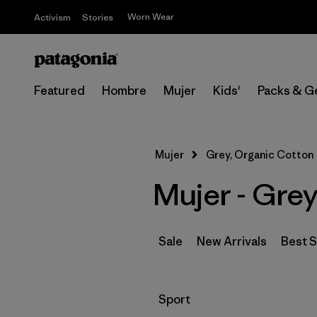
Worn Wear
Activism
Stories
Featured
Hombre
Mujer
Kids'
Packs & G
Mujer
Grey, Organic Cotton
Mujer - Gre
Sale
New Arrivals
Best S
Filtrar por
Sport