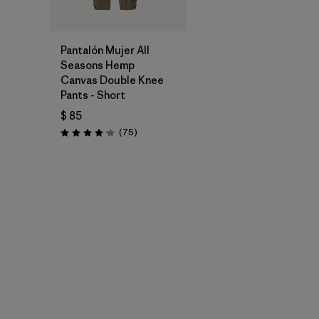
Pantalón Mujer All
Seasons Hemp
Canvas Double Knee
Pants - Short
$ 85
Comentarios
(75
)
Valoración: 4.2 / 5