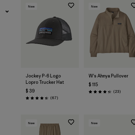
New
New
Agregar a la
Bolsa
Jockey P-6 Logo
W's Ahnya Pullover
Lopro Trucker Hat
$ 115
$ 39
Comenta
(23
)
Valoración: 4.3 / 5
Comentarios
(67
)
Valoración: 4.4 / 5
New
New