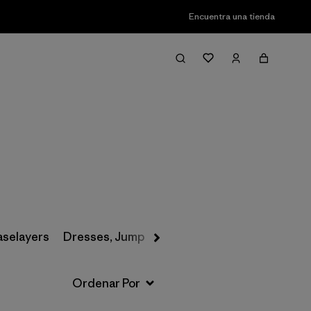
Encuentra una tienda
Filter & Sort
aselayers
Dresses, Jumpsuits & Overalls
Swimwear