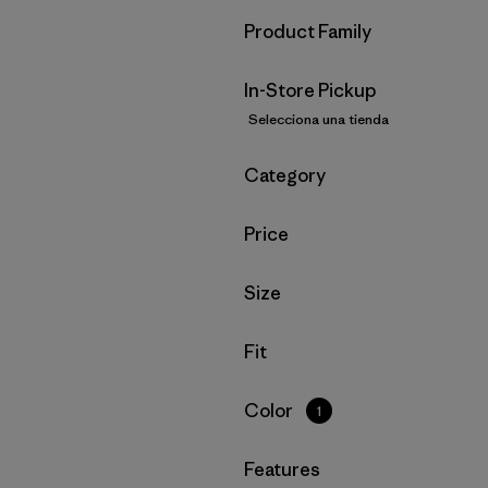
Filtrar por
Product Family
In-Store Pickup
Selecciona una tienda
Filtrar por
Category
Filtrar por
Price
Filtrar por
Size
Filtrar por
Fit
Filtrar por
Color
1
Filtrar por
Features