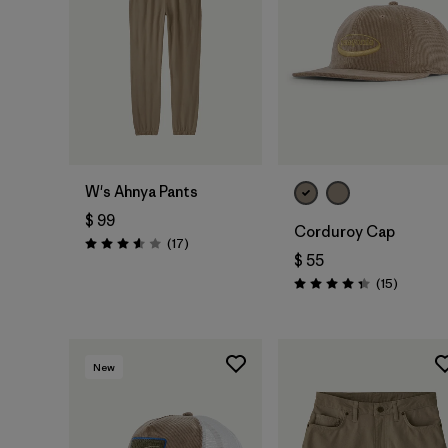
Agregar a la
Bolsa
W's Ahnya Pants
$ 99
Corduroy Cap
Comentarios
(17
)
Valoración: 3.6 / 5
$ 55
Comenta
(15
)
Valoración: 4.3 / 5
New