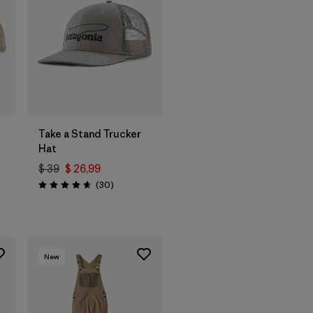
Agregar a la
Bolsa
Take a Stand Trucker
Hat
$ 39
$ 26,99
Comentarios
(30
)
Valoración: 4.6 / 5
rios
New