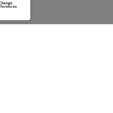
Change
eferences
Volver arriba