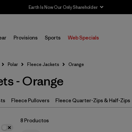
Earth Is Now Our Only Shareholder
In-Store Pickup
Selecciona una tienda
ear
Provisions
Sports
Web Specials
Filtrar por
Category
Polar
Fleece Jackets
Orange
Filtrar por
Price
ets - Orange
Filtrar por
Size
Filtrar por
Fit
sts
Fleece Pullovers
Fleece Quarter-Zips & Half-Zips
Filtrar por
Color
1
8 Productos
Filtrar por
Features & Processes