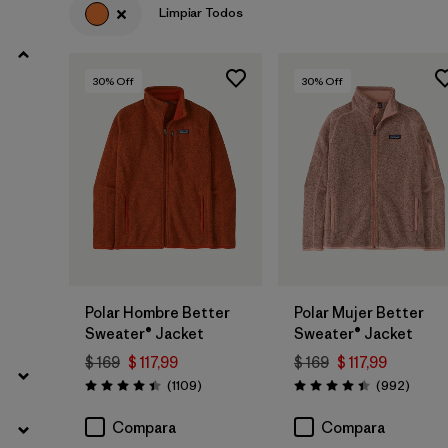
Limpiar Todos
Filtrar por
Materials & Fabric
30
% Off
30
% Off
Filtrar por
Sport
Filtrar por
Product Family
Filtrar por
Gender
Filtrar por
Kids
Polar Hombre Better
Polar Mujer Better
Sweater® Jacket
Sweater® Jacket
$ 169
$ 117,99
$ 169
$ 117,99
Comentarios
Coment
(1109
)
(992
)
Valoración: 4.4 / 5
Valoración: 4.4 / 5
Compara
Compara