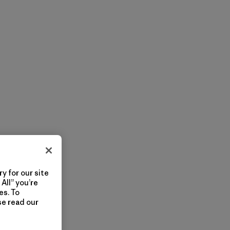
y for our site
All” you’re
es. To
se read our