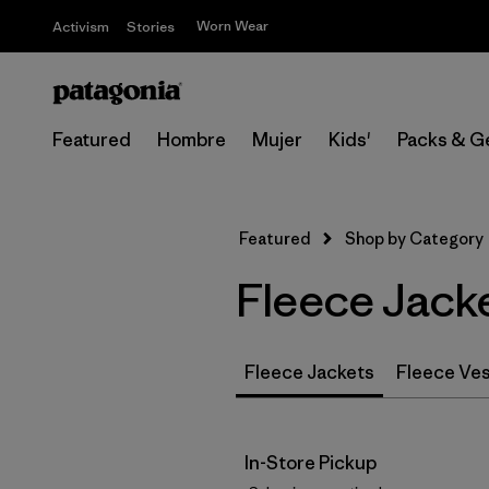
Worn Wear
Activism
Stories
Featured
Hombre
Mujer
Kids'
Packs & G
Featured
Shop by Category
Fleece Jack
Fleece Jackets
Fleece Ve
In-Store Pickup