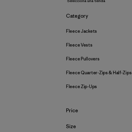
Selecciona una tienda
Filtrar por
Category
Fleece Jackets
Fleece Vests
Fleece Pullovers
Fleece Quarter-Zips & Half-Zips
Fleece Zip-Ups
Filtrar por
Price
Filtrar por
Size