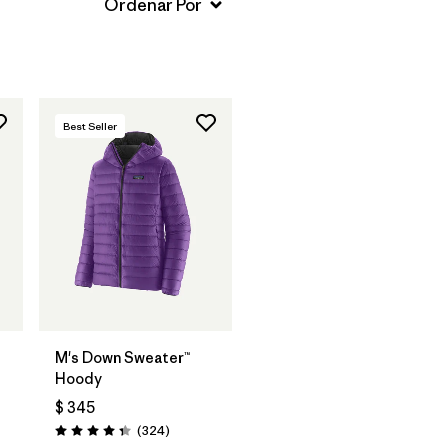
Best Seller
M's Down Sweater™
Hoody
$ 345
arios
Comentarios
(324
)
Valoración: 4.4 / 5