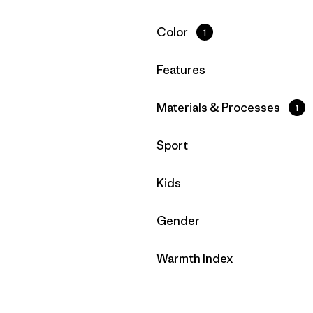
Filtrar por
Color
1
Filtrar por
Features
Filtrar por
Materials & Processes
1
Filtrar por
Sport
Filtrar por
Kids
Filtrar por
Gender
Filtrar por
Warmth Index