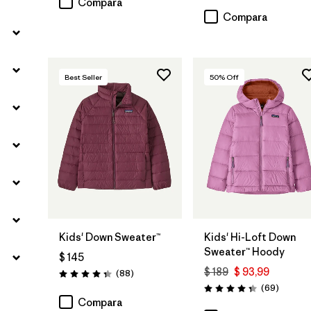
Compara
Compara
Best Seller
50
% Off
Kids' Down Sweater™
Kids' Hi-Loft Down
Sweater™ Hoody
$ 145
$ 189
$ 93,99
Comentarios
(88
)
Valoración: 4.3 / 5
Comenta
(69
)
Valoración: 4.3 / 5
Compara