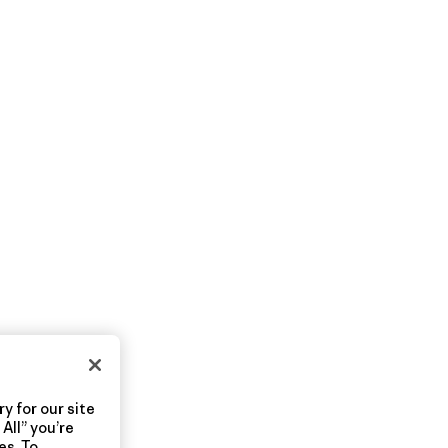
y for our site
All” you’re
es. To