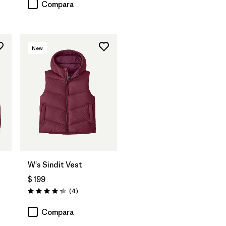
Compara
New
W's Sindit Vest
$ 199
Comentarios
(4
)
Valoración: 4.3 / 5
Compara
ios