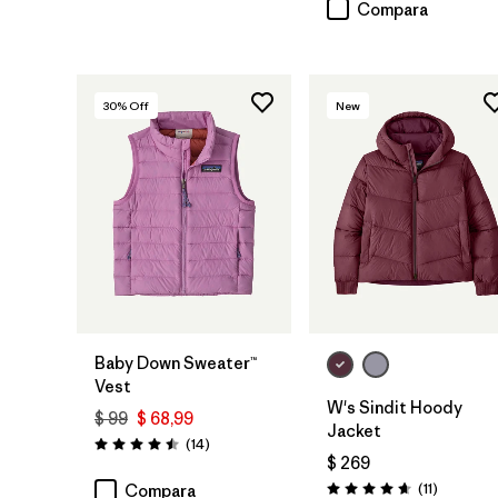
Compara
30
% Off
New
Baby Down Sweater™
Vest
W's Sindit Hoody
$ 99
$ 68,99
Jacket
Comentarios
(14
)
Valoración: 4.5 / 5
$ 269
Comentar
(11
)
Compara
Valoración: 4.6 / 5