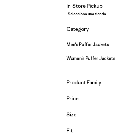
In-Store Pickup
Selecciona una tienda
Filtrar por
Category
Men's Puffer Jackets
Women's Puffer Jackets
Filtrar por
Product Family
Filtrar por
Price
Filtrar por
Size
Filtrar por
Fit