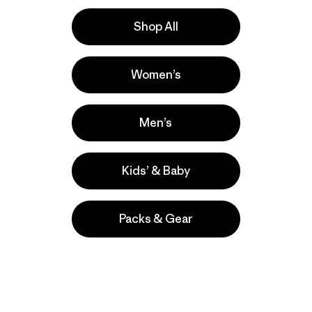
Compara
Shop All
Women’s
Men’s
Kids’ & Baby
Packs & Gear