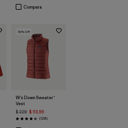
Compara
50
% Off
W's Down Sweater™
Vest
$ 229
$ 113,99
rios
Comentarios
(128
)
Valoración: 4.4 / 5