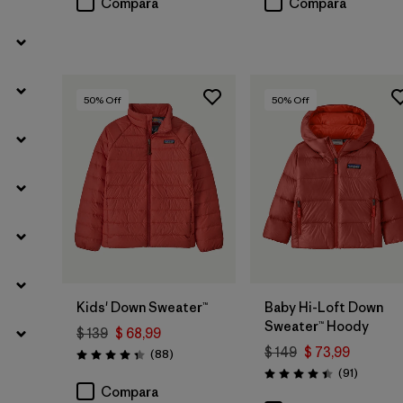
Compara
Compara
50
% Off
50
% Off
Kids' Down Sweater™
Baby Hi-Loft Down
Sweater™ Hoody
$ 139
$ 68,99
$ 149
$ 73,99
Comentarios
(88
)
Valoración: 4.3 / 5
Comenta
(91
)
Valoración: 4.4 / 5
Compara