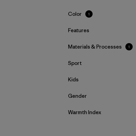
Filtrar por
Color
1
Filtrar por
Features
Filtrar por
Materials & Processes
1
Filtrar por
Sport
Filtrar por
Kids
Filtrar por
Gender
Filtrar por
Warmth Index