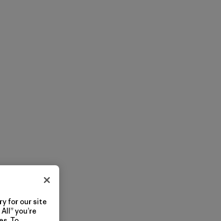
y for our site
All” you’re
es. To