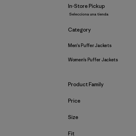
In-Store Pickup
Selecciona una tienda
Filtrar por
Category
Men's Puffer Jackets
Women's Puffer Jackets
Filtrar por
Product Family
Filtrar por
Price
Filtrar por
Size
Filtrar por
Fit