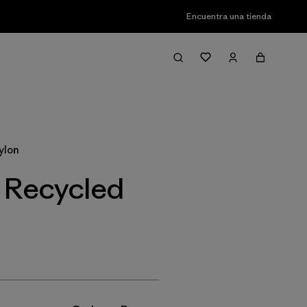
Encuentra una tienda
Filter & Sort
ylon
s Recycled