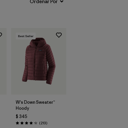
Best Seller
W's Down Sweater™
Hoody
$ 345
arios
Comentarios
(213
)
Valoración: 4.2 / 5