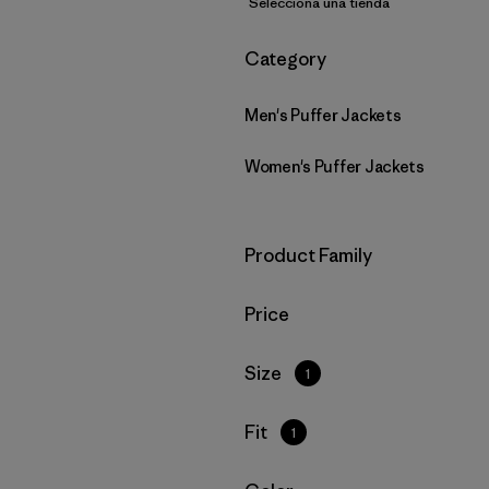
Selecciona una tienda
Filtrar por
Category
Men's Puffer Jackets
Women's Puffer Jackets
Filtrar por
Product Family
Filtrar por
Price
Filtrar por
Size
1
Filtrar por
Fit
1