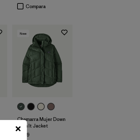
Compara
New
Chamarra Mujer Down
With It Jacket
$ 239