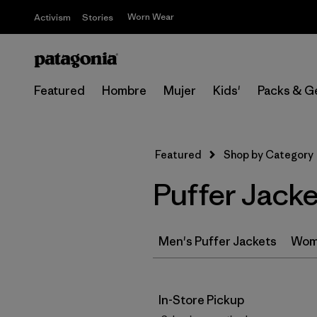
Worn Wear
Activism
Stories
Featured
Hombre
Mujer
Kids'
Packs & G
Featured
Shop by Category
Puffer Jacket
Men's Puffer Jackets
Wome
In-Store Pickup