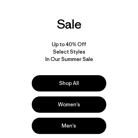
Comenta
(43
)
Compara
Valoración: 4.4 / 5
Compara
Sale
Up to 40% Off
Select Styles
In Our Summer Sale
Shop All
Women’s
Men’s