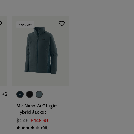
40
% Off
+2
M's Nano-Air® Light
Hybrid Jacket
$ 249
$ 148,99
arios
Comentarios
(66
)
Valoración: 4.2 / 5