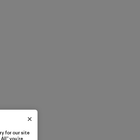
y for our site
All” you’re