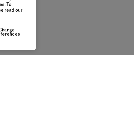
es. To
se read our
Change
eferences