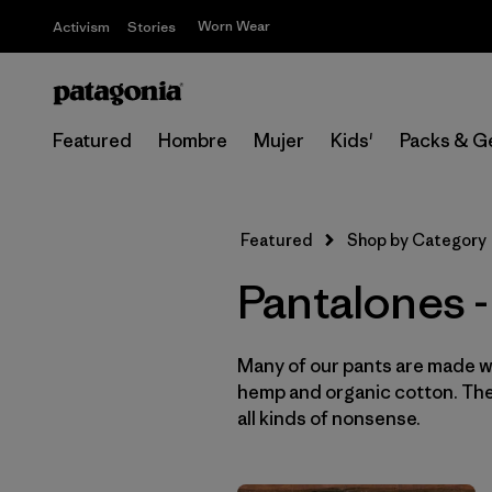
Worn Wear
Activism
Stories
Featured
Hombre
Mujer
Kids'
Packs & G
Featured
Shop by Category
Pantalones -
Many of our pants are made wi
hemp and organic cotton. They
all kinds of nonsense.