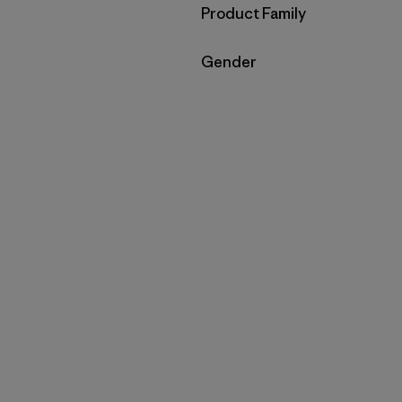
Filtrar por
Product Family
Filtrar por
Gender