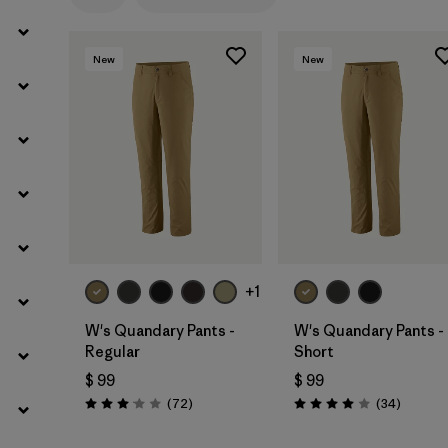
New
New
+1
W's Quandary Pants -
W's Quandary Pants -
Regular
Short
$ 99
$ 99
Comentarios
Comenta
(72
)
(34
)
Valoración: 3.1 / 5
Valoración: 4.0 / 5