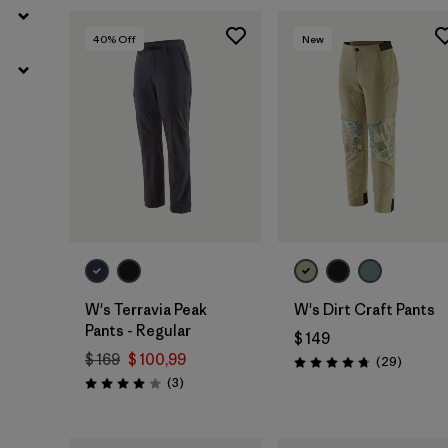
40
% Off
New
W's Terravia Peak
W's Dirt Craft Pants
Pants - Regular
$ 149
$ 169
$ 100,99
Comenta
(29
)
Valoración: 4.8 / 5
Comentarios
(3
)
Valoración: 4.0 / 5