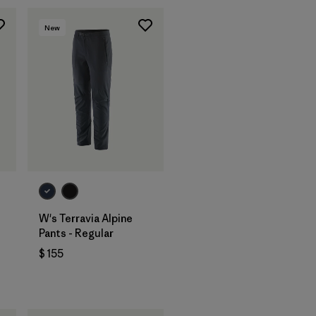
New
W's Terravia Alpine
Pants - Regular
$ 155
rios