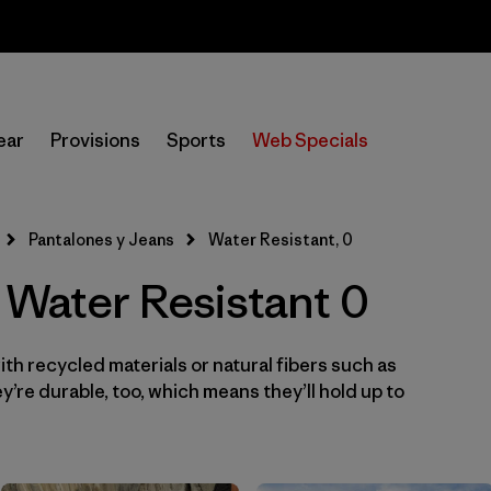
Sale — Up to 40% Off Past-Season Clothing & Gear
In-Store Pickup
Selecciona una tienda
ear
Provisions
Sports
Web Specials
Filtrar por
Category
Pantalones y Jeans
Water Resistant, 0
Filtrar por
Price
 Water Resistant 0
Filtrar por
Size
1
th recycled materials or natural fibers such as
Filtrar por
Fit
’re durable, too, which means they’ll hold up to
Filtrar por
Color
Filtrar por
Features & Processes
1