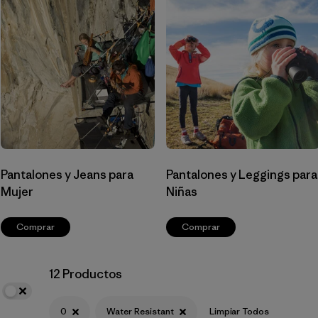
Filtrar por
Materials & Fabric
Filtrar por
Sport
Filtrar por
Product Family
Filtrar por
Gender
Pantalones y Jeans para
Pantalones y Leggings para
Mujer
Niñas
Comprar
Comprar
12 Productos
0
Water Resistant
Limpiar Todos