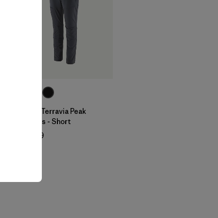
W's Terravia Peak
Pants - Short
$ 179