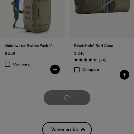
Guidewater Switch Pack 12L
Black Hole® Rod Case
$ 259
$ 245
Comentarios
(24
)
Valoración: 4.5 / 5
Compara
Compara
Cargar Más
Volver arriba