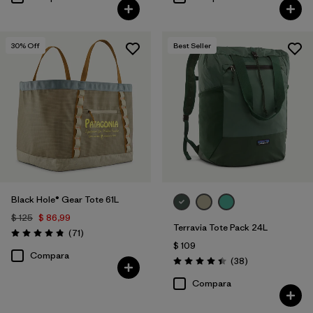
30
% Off
Best Seller
Black Hole® Gear Tote 61L
$ 125
$ 86,99
Terravia Tote Pack 24L
Comentarios
(71
)
Valoración: 4.9 / 5
$ 109
Compara
Comentarios
(38
)
Valoración: 4.4 / 5
Compara