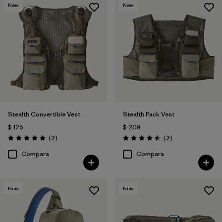
New
New
Stealth Convertible Vest
Stealth Pack Vest
$ 125
$ 209
Comentarios
Comentarios
(2
)
(2
)
Valoración: 5.0 / 5
Valoración: 4.5 / 5
Compara
Compara
New
New