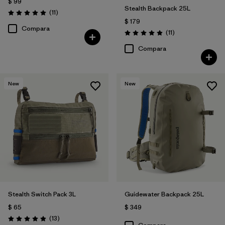
$ 99
Stealth Backpack 25L
Comentarios
(11
)
Valoración: 5.0 / 5
$ 179
Compara
Comentarios
(11
)
Valoración: 4.9 / 5
Compara
New
New
Stealth Switch Pack 3L
Guidewater Backpack 25L
$ 65
$ 349
Comentarios
(13
)
Valoración: 4.9 / 5