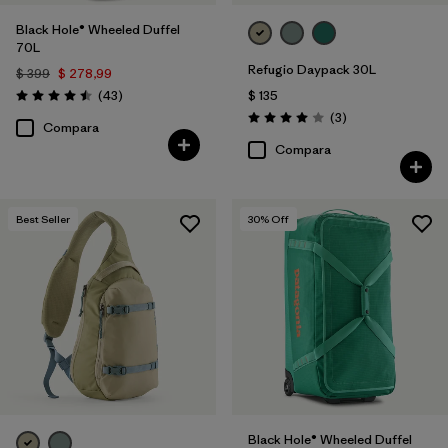
Black Hole® Wheeled Duffel
70L
Refugio Daypack 30L
$ 399
$ 278,99
Comentarios
(43
)
$ 135
Valoración: 4.5 / 5
Comentarios
(3
)
Valoración: 4.0 / 5
Compara
Compara
Best Seller
30
% Off
Black Hole® Wheeled Duffel