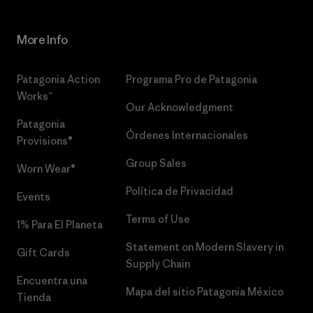
More Info
Patagonia Action
Programa Pro de Patagonia
Works™
Our Acknowledgment
Patagonia
Órdenes Internacionales
Provisions®
Group Sales
Worn Wear®
Política de Privacidad
Events
Terms of Use
1% Para El Planeta
Statement on Modern Slavery in
Gift Cards
Supply Chain
Encuentra una
Mapa del sitio Patagonia México
Tienda