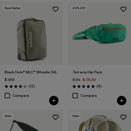
Best Seller
40
% Off
Black Hole® MLC® Wheelie 34L
Terravia Hip Pack
$ 369
$ 65
$ 38,99
Comentarios
Comentarios
(12
)
(9
)
Valoración: 4.3 / 5
Valoración: 5.0 / 5
Compara
Compara
New
New