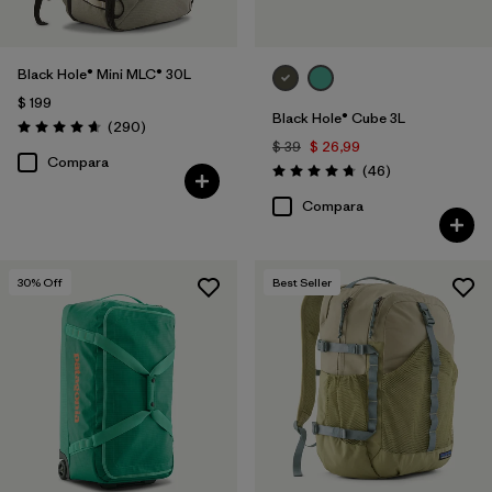
Black Hole® Mini MLC® 30L
$ 199
Black Hole® Cube 3L
Comentarios
(290
)
Valoración: 4.7 / 5
$ 39
$ 26,99
Compara
Comentarios
(46
)
Valoración: 4.8 / 5
Compara
30
% Off
Best Seller