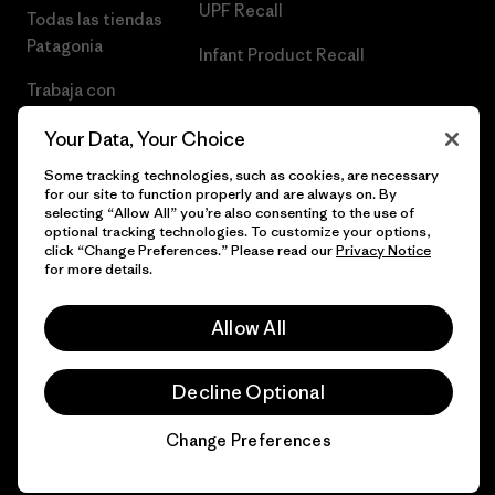
UPF Recall
Todas las tiendas
Patagonia
Infant Product Recall
Trabaja con
Nosotros
Your Data, Your Choice
Prensa
Some tracking technologies, such as cookies, are necessary
for our site to function properly and are always on. By
selecting “Allow All” you’re also consenting to the use of
optional tracking technologies. To customize your options,
click “Change Preferences.” Please read our
Privacy Notice
© 2026 Patagonia, Inc. Todos los derechos reservados.
for more details.
Allow All
español
Decline Optional
Change Preferences