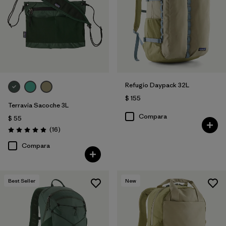
Refugio Daypack 32L
$ 155
Terravia Sacoche 3L
Compara
$ 55
Comentarios
(16
)
Valoración: 4.9 / 5
Compara
Best Seller
New