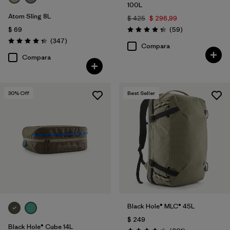
100L
Atom Sling 8L
$ 425
$ 296,99
Comentarios
$ 69
(59
)
Valoración: 4.3 / 5
Comentarios
(347
)
Valoración: 4.3 / 5
Compara
Compara
30
% Off
Best Seller
Black Hole® MLC® 45L
$ 249
Black Hole® Cube 14L