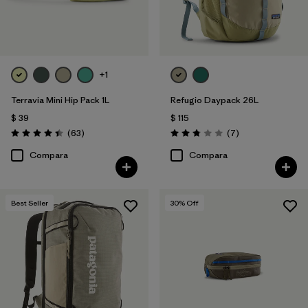
+1
Terravia Mini Hip Pack 1L
Refugio Daypack 26L
$ 39
$ 115
Comentarios
Comentarios
(63
)
(7
)
Valoración: 4.4 / 5
Valoración: 2.9 / 5
Compara
Compara
Best Seller
30
% Off