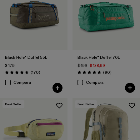
Filtrar por
Volume
Black Hole® Duffel 55L
Black Hole® Duffel 70L
$ 179
$ 199
$ 138,99
Comentarios
Comentarios
(170
)
(90
)
Valoración: 4.6 / 5
Valoración: 4.6 / 5
Compara
Compara
Best Seller
Best Seller