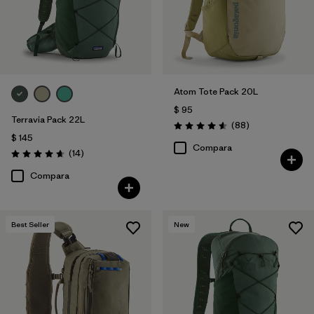
Atom Tote Pack 20L
$ 95
Terravia Pack 22L
Comentarios
(88
)
Valoración: 4.6 / 5
$ 145
Compara
Comentarios
(14
)
Valoración: 4.6 / 5
Compara
Best Seller
New