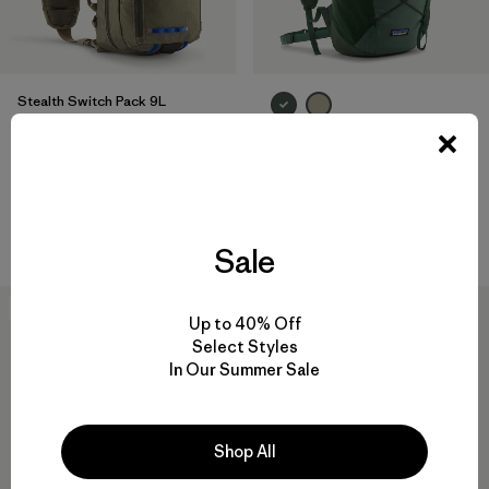
Stealth Switch Pack 9L
$ 155
Terravia Pack 14L
Comentarios
(21
)
Valoración: 4.4 / 5
$ 125
Compara
Comentarios
(10
)
Valoración: 4.2 / 5
Compara
Sale
40
% Off
New
Up to 40% Off
Select Styles
In Our Summer Sale
Shop All