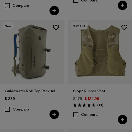
Compara
Compara
New
30
% Off
Guidewater Roll-Top Pack 41L
Slope Runner Vest
$ 289
$ 179
$ 124,99
Comentarios
(13
)
Valoración: 4.7 / 5
Compara
Compara