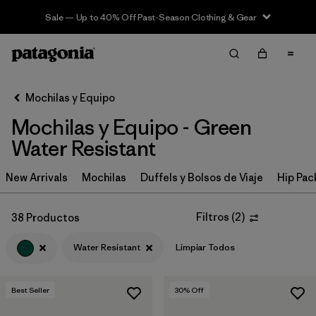
Sale — Up to 40% Off Past-Season Clothing & Gear
Filter & Sort
Limpiar Todos
In-Store Pickup
Selecciona una tienda
Mochilas y Equipo
Mochilas y Equipo - Green
Ordenar Por
Water Resistant
Filtrar por
Category
New Arrivals
Mochilas
Duffels y Bolsos de Viaje
Hip Pac
Filtrar por
Price
Filtros
(
2
)
38 Productos
Filtrar por
Color
1
Water Resistant
Limpiar Todos
Filtrar por
Features & Processes
1
Best Seller
30
% Off
Filtrar por
Materials & Fabric