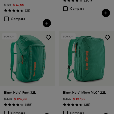
Comentarios
(201
)
Valoración: 4.3 / 5
$ 69
$ 47,99
Compara
Comentarios
(31
)
Valoración: 4.6 / 5
Compara
30
% Off
30
% Off
Black Hole® Pack 32L
Black Hole® Micro MLC® 22L
$ 179
$ 124,99
$ 155
$ 107,99
Comentarios
Comentarios
(155
)
(35
)
Valoración: 4.2 / 5
Valoración: 4.5 / 5
Compara
Compara