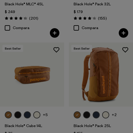
Black Hole® MLC® 45L
Black Hole® Pack 32L
$ 249
$ 179
Comentarios
Comentarios
(201
)
(155
)
Valoración: 4.3 / 5
Valoración: 4.2 / 5
Compara
Compara
Best Seller
Best Seller
+5
+2
Black Hole® Cube 14L
Black Hole® Pack 25L