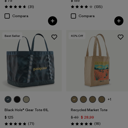
$ 75
$ 155
Comentarios
Comentarios
(31
)
(135
)
Valoración: 4.6 / 5
Valoración: 4.1 / 5
Compara
Compara
Best Seller
40
% Off
+1
Black Hole® Gear Tote 61L
Recycled Market Tote
$ 125
$ 49
$ 28,99
Comentarios
Comentarios
(71
)
(16
)
Valoración: 4.9 / 5
Valoración: 4.9 / 5