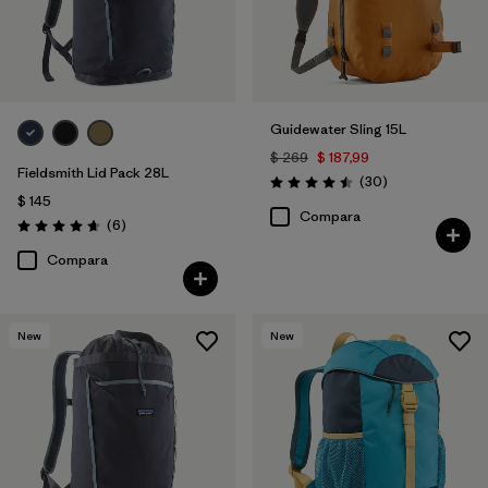
Guidewater Sling 15L
$ 269
$ 187,99
Fieldsmith Lid Pack 28L
Comentarios
(30
)
Valoración: 4.5 / 5
$ 145
Compara
Comentarios
(6
)
Valoración: 4.7 / 5
Compara
New
New