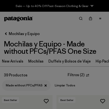
Sale — Up to 40% Off Past-Season Clothing & Gear
Filter & Sort
Limpiar Todos
In-Store Pickup
Selecciona una tienda
Mochilas y Equipo
Mochilas y Equipo - Made
Ordenar Por
without PFCs/PFAS One Size
Filtrar por
Category
New Arrivals
Mochilas
Duffels y Bolsos de Viaje
Hip Pac
Filtrar por
Price
Filtros
(
2
)
39 Productos
Filtrar por
Color
Made without PFCs/PFAS
Limpiar Todos
Filtrar por
Features & Processes
1
Best Seller
Best Seller
Filtrar por
Materials & Fabric