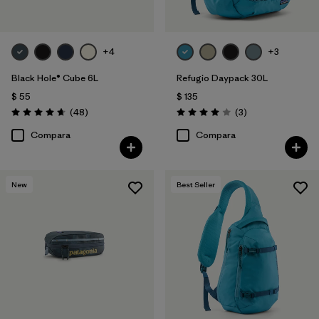
+4
+3
Black Hole® Cube 6L
Refugio Daypack 30L
$ 55
$ 135
Comentarios
Comentarios
(48
)
(3
)
Valoración: 4.7 / 5
Valoración: 4.0 / 5
Compara
Compara
New
Best Seller