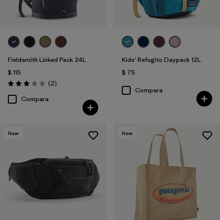
Fieldsmith Linked Pack 24L
Kids' Refugito Daypack 12L
$ 115
$ 75
Comentarios
(2
)
Valoración: 3.0 / 5
Compara
Compara
New
New