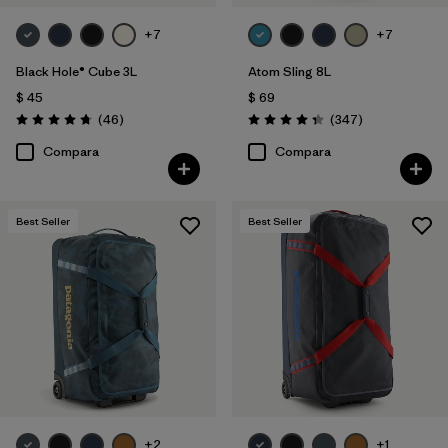
+7
+7
Black Hole® Cube 3L
Atom Sling 8L
$ 45
$ 69
Comentarios
Comentarios
(46
)
(347
)
Valoración: 4.8 / 5
Valoración: 4.3 / 5
Compara
Compara
Best Seller
Best Seller
+2
+1