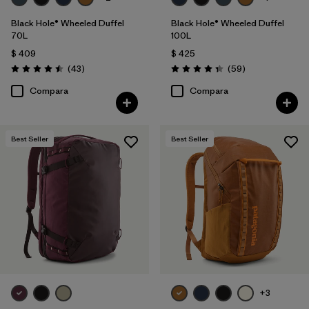
Black Hole® Wheeled Duffel
Black Hole® Wheeled Duffel
70L
100L
$ 409
$ 425
Comentarios
Comentarios
(43
)
(59
)
Valoración: 4.5 / 5
Valoración: 4.3 / 5
Compara
Compara
Best Seller
Best Seller
+3