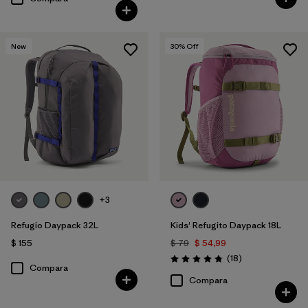
New
30
% Off
+3
Refugio Daypack 32L
Kids' Refugito Daypack 18L
$ 155
$ 79
$ 54,99
Comentarios
(18
)
Valoración: 4.8 / 5
Compara
Compara