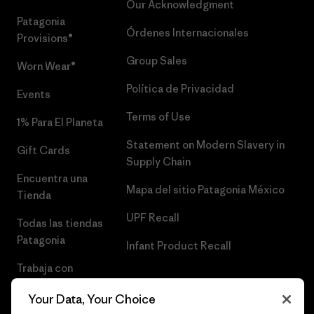
Our Acknowledgment
Patagonia
Órdenes Internacionales
Provisions®
Group Sales
Worn Wear®
Política de Privacidad
Events
Terms of Use
1% Para El Planeta
Statement on Modern Slavery in
Gift Cards
Supply Chain
Encuentra una
Mapa del sitio Patagonia México
Tienda
UPF Recall
Todas las tiendas
Patagonia
Infant Product Recall
Trabaja con
Nosotros
Your Data, Your Choice
Prensa