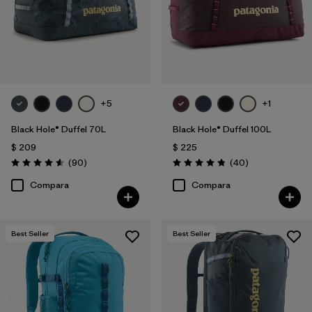
+5
+1
Black Hole® Duffel 70L
Black Hole® Duffel 100L
$ 209
$ 225
Comentarios
Comentarios
(90
)
(40
)
Valoración: 4.6 / 5
Valoración: 4.8 / 5
Compara
Compara
Best Seller
Best Seller