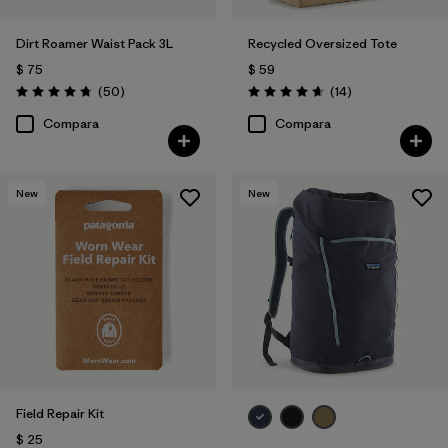
Dirt Roamer Waist Pack 3L
Recycled Oversized Tote
$ 75
$ 59
Comentarios
Comentarios
(50
)
(14
)
Valoración: 4.7 / 5
Valoración: 4.7 / 5
Compara
Compara
New
New
Field Repair Kit
$ 25