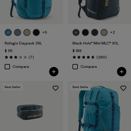
+5
+2
Refugio Daypack 26L
Black Hole® Mini MLC® 30L
$ 115
$ 199
Comentarios
Comentarios
(7
)
(290
)
Valoración: 2.9 / 5
Valoración: 4.7 / 5
Compara
Compara
Best Seller
Best Seller