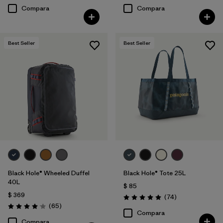
Compara
Compara
Best Seller
Best Seller
Black Hole® Wheeled Duffel
Black Hole® Tote 25L
40L
$ 85
$ 369
Comentarios
(74
)
Valoración: 5.0 / 5
Comentarios
(65
)
Valoración: 4.1 / 5
Compara
Compara