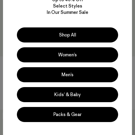
Select Styles
In Our Summer Sale
Shop All
Women’s
Disperser Roll-Top Pack 40L
$ 229
$ 136,99
Men’s
Kids' Refugito Daypack 15L
Comentarios
(28
)
Valoración: 4.6 / 5
$ 85
Compara
Kids’ & Baby
Compara
Packs & Gear
New
30
% Off