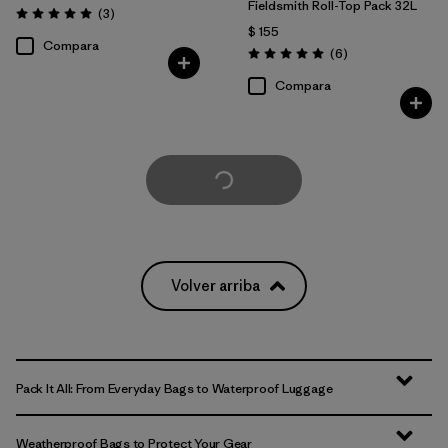
Fieldsmith Roll-Top Pack 32L
Comentarios
(3
)
Valoración: 5.0 / 5
$ 155
Compara
Comentarios
(6
)
Valoración: 5.0 / 5
Compara
Cargar Más
Volver arriba
Pack It All: From Everyday Bags to Waterproof Luggage
Weatherproof Bags to Protect Your Gear