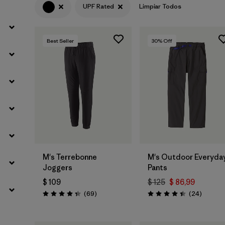
UPF Rated
Limpiar Todos
Filtrar por
Materials & Fabric
Best Seller
30
% Off
M's Terrebonne
M's Outdoor Everyda
Joggers
Pants
$ 109
$ 125
$ 86,99
Comentarios
Comenta
(69
)
(24
)
Valoración: 4.3 / 5
Valoración: 4.4 / 5