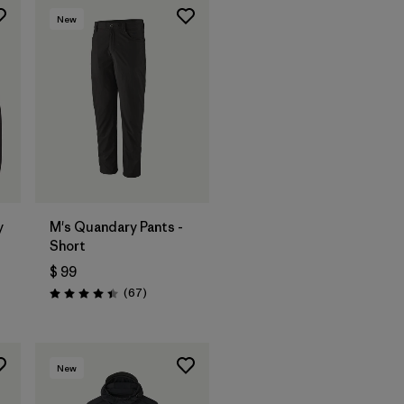
New
y
M's Quandary Pants -
Short
$ 99
ios
Comentarios
(67
)
Valoración: 4.4 / 5
New