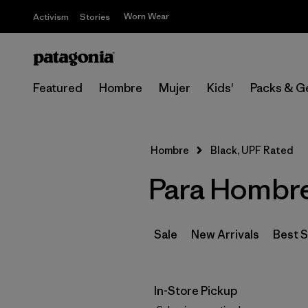
Worn Wear
Activism
Stories
Featured
Hombre
Mujer
Kids'
Packs & G
Hombre
Black, UPF Rated
Para Hombre
Sale
New Arrivals
Best S
In-Store Pickup