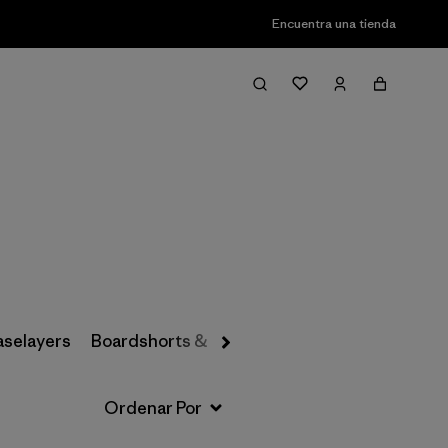
Encuentra una tienda
Filter & Sort
aselayers
Boardshorts & Rashguards
Hats & Accesso