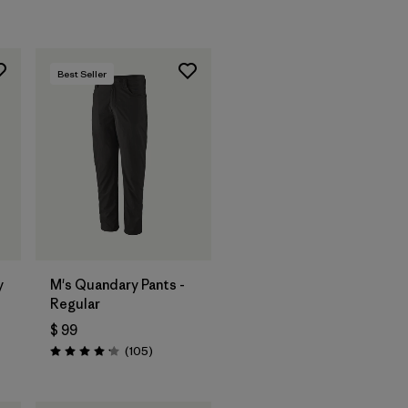
Best Seller
y
M's Quandary Pants -
Regular
$ 99
rios
Comentarios
(105
)
Valoración: 4.2 / 5