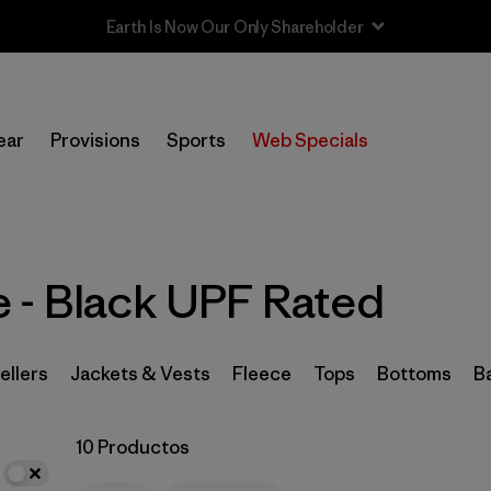
In-Store Pickup
Selecciona una tienda
ear
Provisions
Sports
Web Specials
Filtrar por
Category
Filtrar por
Price
 - Black UPF Rated
Filtrar por
Size
Filtrar por
Fit
ellers
Jackets & Vests
Fleece
Tops
Bottoms
B
Filtrar por
Color
1
10 Productos
Filtrar por
Features
1