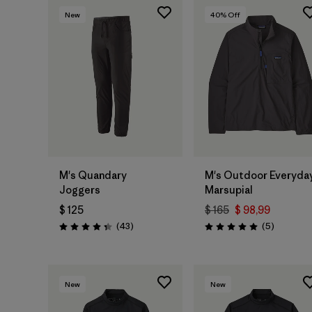
New
40
% Off
M's Quandary
M's Outdoor Everyda
Joggers
Marsupial
$ 125
$ 165
$ 98,99
Comentarios
Comentar
(43
)
(5
)
Valoración: 4.4 / 5
Valoración: 5.0 / 5
New
New