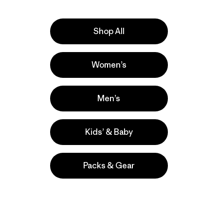
Shop All
M's Stretch Terre
Women’s
Planing Hoody
$ 135
Men’s
Comentarios
(35
)
Valoración: 4.8 / 5
Kids’ & Baby
Packs & Gear