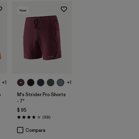
New
+1
+1
s
M's Strider Pro Shorts
- 7"
$ 95
rios
Comentarios
(59
)
Valoración: 3.8 / 5
Compara