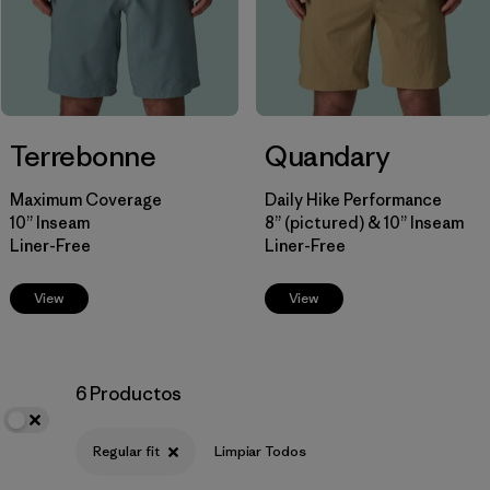
Relaxed fit
(2)
Formfitting
(1)
Terrebonne
Quandary
Filtrar por
Materiales y tejidos
Maximum Coverage
Daily Hike Performance
10” Inseam
8” (pictured) & 10” Inseam
Filtrar por
Deporte
Liner-Free
Liner-Free
Filtrar por
Familia de productos
View
View
6 Productos
Regular fit
Limpiar Todos