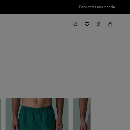
Encuentra una tienda
Filter & Sort