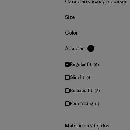
Filtrar por
Características y procesos
Filtrar por
Size
Filtrar por
Color
Filtrar por
Adaptar
1
Regular fit
(6)
Slim fit
(4)
Relaxed fit
(2)
Formfitting
(1)
Filtrar por
Materiales y tejidos