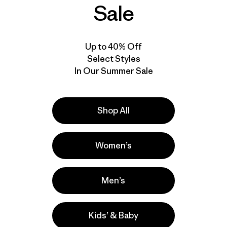
Sale
Up to 40% Off
Select Styles
In Our Summer Sale
Shop All
Women’s
Men’s
Kids’ & Baby