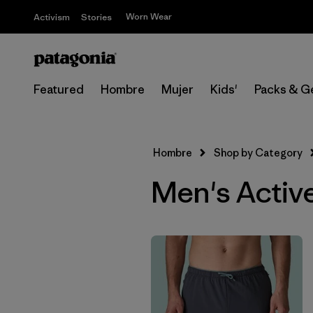
Worn Wear
Activism
Stories
Featured
Hombre
Mujer
Kids'
Packs & G
Hombre
Shop by Category
Men's Active