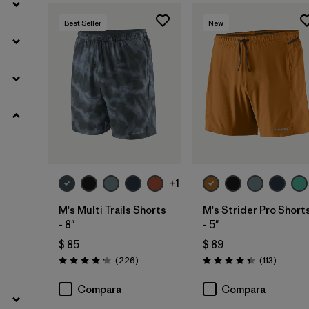
Best Seller
New
+1
M's Multi Trails Shorts
M's Strider Pro Short
- 8"
- 5"
$ 85
$ 89
Comentarios
Comenta
(226
)
(113
)
Valoración: 4.2 / 5
Valoración: 4.4 / 5
Compara
Compara