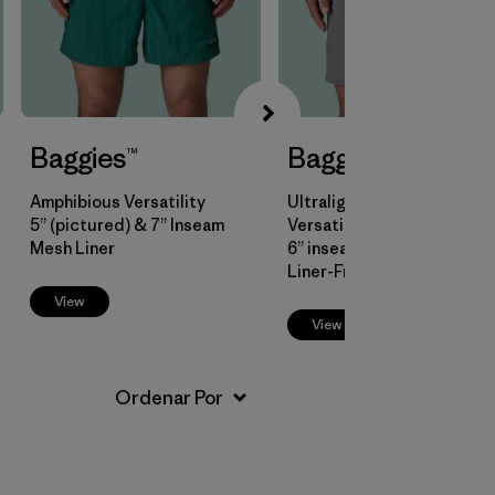
Baggies™
Baggies™ Lights
Amphibious Versatility
Ultralight Amphibious
5” (pictured) & 7” Inseam
Versatility
Mesh Liner
6” inseam
Liner-Free
View
View