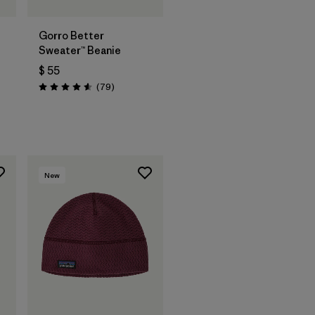
Gorro Better
Sweater™ Beanie
$ 55
ios
Comentarios
(79
)
Valoración: 4.6 / 5
New