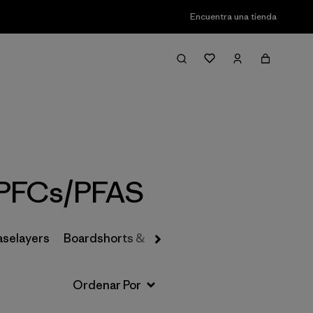
Encuentra una tienda
Filter & Sort
 PFCs/PFAS
aselayers
Boardshorts & Rashguards
Hats & Accesso