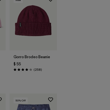
New
Agregar a la
Bolsa
Gorro Brodeo Beanie
$ 55
rios
Comentarios
(258
)
Valoración: 4.1 / 5
50
% Off