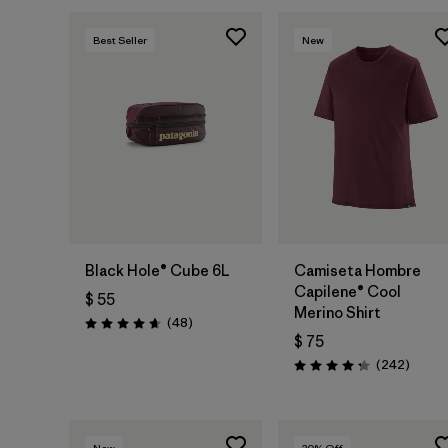
Best Seller
New
Agregar a la
Bolsa
Black Hole® Cube 6L
Camiseta Hombre
Capilene® Cool
$ 55
Merino Shirt
Comentarios
(48
)
Valoración: 4.7 / 5
$ 75
Coment
(242
)
Valoración: 4.3 / 5