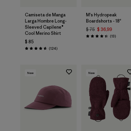
Camiseta de Manga
M's Hydropeak
Larga Hombre Long-
Boardshorts - 18"
Sleeved Capilene®
$ 75
$ 36,99
Cool Merino Shirt
Comentar
(13
)
Valoración: 4.4 / 5
$ 85
Comentarios
(124
)
Valoración: 4.6 / 5
New
New
Agregar a la
Bolsa