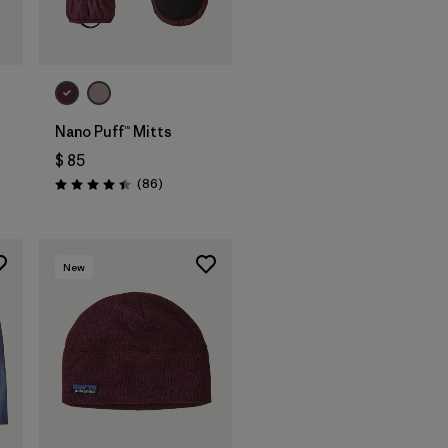
Nano Puff™ Mitts
rios
$ 85
Comentarios
(86
)
Valoración: 4.4 / 5
New