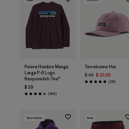
New
30
% Off
Agregar a la
Bolsa
Polera Hombre Manga
Terrebonne Hat
Larga P-6 Logo
$ 49
$ 33,99
Responsibili-Tee®
Comenta
(28
)
Valoración: 4.8 / 5
$ 59
Comentarios
(166
)
Valoración: 4.4 / 5
Best Seller
New