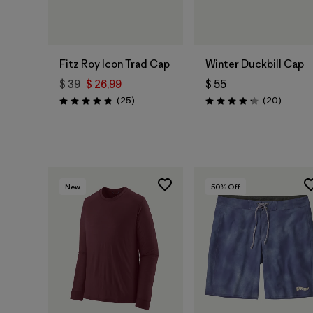
Agregar a la
Agregar a la
Bolsa
Bolsa
Fitz Roy Icon Trad Cap
Winter Duckbill Cap
$ 39
$ 26,99
$ 55
Comentarios
Comenta
(25
)
(20
)
Valoración: 4.8 / 5
Valoración: 4.3 / 5
New
50
% Off