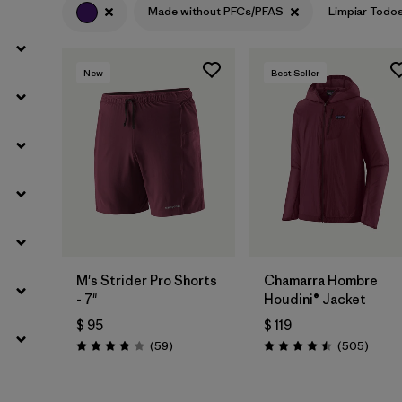
Made without PFCs/PFAS
Limpiar Todo
Filtrar por
Materials & Fabric
New
Best Seller
M's Strider Pro Shorts
Chamarra Hombre
- 7"
Houdini® Jacket
$ 95
$ 119
Comentarios
Coment
(59
)
(505
)
Valoración: 3.8 / 5
Valoración: 4.5 / 5