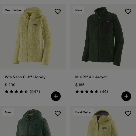
Best Seller
New
W's Nano Puff® Hoody
M's R1® Air Jacket
$ 299
$ 165
Comentarios
Comentarios
(947
)
(44
)
Valoración: 4.6 / 5
Valoración: 4.7 / 5
New
Best Seller