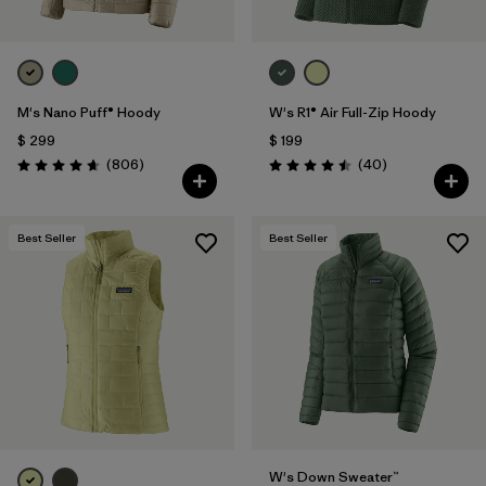
M's Nano Puff® Hoody
W's R1® Air Full-Zip Hoody
$ 299
$ 199
Comentarios
Comentarios
(806
)
(40
)
Valoración: 4.6 / 5
Valoración: 4.5 / 5
Best Seller
Best Seller
W's Down Sweater™