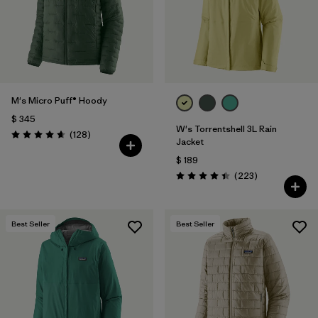
M's Micro Puff® Hoody
$ 345
W's Torrentshell 3L Rain
Comentarios
(128
)
Valoración: 4.6 / 5
Jacket
$ 189
Comentarios
(223
)
Valoración: 4.4 / 5
Best Seller
Best Seller