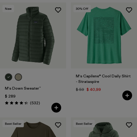
New
30
% Off
M's Capilene® Cool Daily Shirt
- Strataspire
M's Down Sweater™
$ 59
$ 40,99
$ 289
Comentarios
(532
)
Valoración: 4.4 / 5
Best Seller
Best Seller