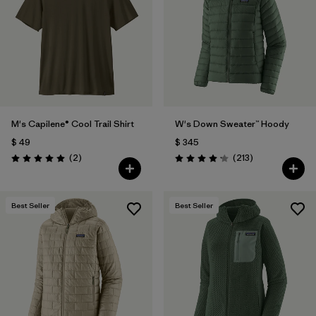
M's Capilene® Cool Trail Shirt
W's Down Sweater™ Hoody
$ 49
$ 345
Comentarios
Comentarios
(2
)
(213
)
Valoración: 5.0 / 5
Valoración: 4.2 / 5
Best Seller
Best Seller