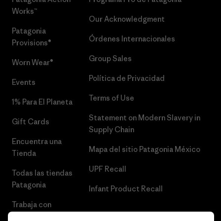
Works™
Our Acknowledgment
Patagonia
Órdenes Internacionales
Provisions®
Group Sales
Worn Wear®
Política de Privacidad
Events
Terms of Use
1% Para El Planeta
Statement on Modern Slavery in
Gift Cards
Supply Chain
Encuentra una
Mapa del sitio Patagonia México
Tienda
UPF Recall
Todas las tiendas
Patagonia
Infant Product Recall
Trabaja con
Nosotros