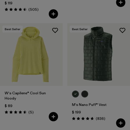
$ 119
Comentarios
(505
)
Valoración: 4.5 / 5
Best Seller
Best Seller
W's Capilene® Cool Sun
Hoody
M's Nano Puff® Vest
$ 89
Comentarios
(5
)
$ 199
Valoración: 4.6 / 5
Comentarios
(836
)
Valoración: 4.7 / 5