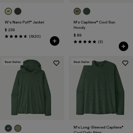
W's Nano Puff® Jacket
M's Capilene® Cool Sun
Hoody
$ 239
$ 89
Comentarios
(1920
)
Valoración: 4.6 / 5
Comentarios
(3
)
Valoración: 5.0 / 5
Best Seller
Best Seller
M's Long-Sleeved Capilene®
Cool Daily Shirt