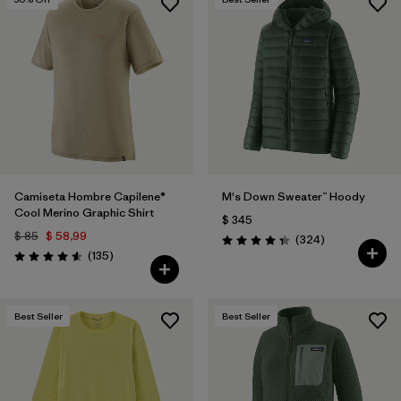
Camiseta Hombre Capilene®
M's Down Sweater™ Hoody
Cool Merino Graphic Shirt
$ 345
$ 85
$ 58,99
Comentarios
(324
)
Valoración: 4.4 / 5
Comentarios
(135
)
Valoración: 4.6 / 5
Best Seller
Best Seller