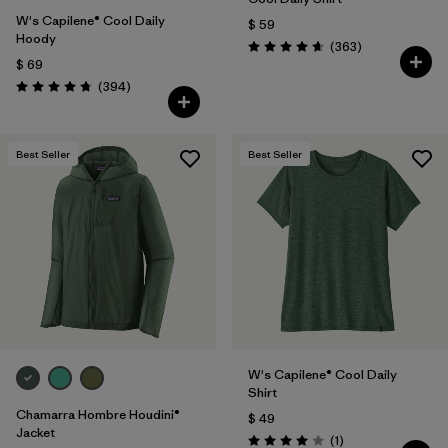
W's Capilene® Cool Daily
$ 59
Hoody
Comentarios
(363
)
Valoración: 4.7 / 5
$ 69
Comentarios
(394
)
Valoración: 4.7 / 5
Best Seller
Best Seller
W's Capilene® Cool Daily
Shirt
Chamarra Hombre Houdini®
$ 49
Jacket
Comentarios
(1
)
Valoración: 4.0 / 5