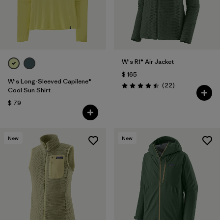
W's R1® Air Jacket
$ 165
W's Long-Sleeved Capilene®
Comentarios
(22
)
Valoración: 4.5 / 5
Cool Sun Shirt
$ 79
New
New