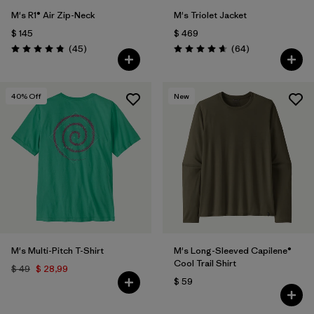
M's R1® Air Zip-Neck
M's Triolet Jacket
$ 145
$ 469
Comentarios
Comentarios
(45
)
(64
)
Valoración: 4.9 / 5
Valoración: 4.7 / 5
40
% Off
New
M's Multi-Pitch T-Shirt
M's Long-Sleeved Capilene®
Cool Trail Shirt
$ 49
$ 28,99
$ 59