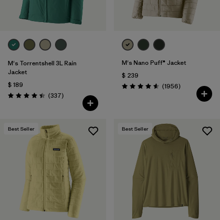
M's Nano Puff® Jacket
M's Torrentshell 3L Rain
Jacket
$ 239
$ 189
Comentarios
(1956
)
Valoración: 4.6 / 5
Comentarios
(337
)
Valoración: 4.4 / 5
Best Seller
Best Seller