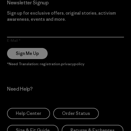
Newsletter Signup
Sign up for exclusive offers, original stories, activism
awareness, events and more.
E-Mail
Sign Me Up
*Need Translation: registration.privacypolicy
Need Help?
Help Center
Order Status
Size & Fit Guide
Returns & Exchanges