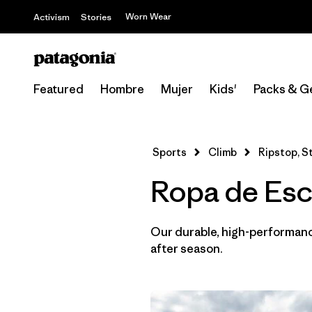
Worn Wear
Activism
Stories
Featured
Hombre
Mujer
Kids'
Packs & G
Sports
Climb
Ripstop, S
Ropa de Esca
Our durable, high-performance
after season.