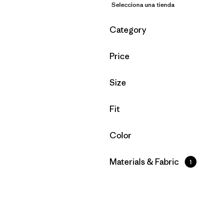
Selecciona una tienda
Filtrar por
Category
Filtrar por
Price
Filtrar por
Size
Filtrar por
Fit
Filtrar por
Color
Filtrar por
Materials & Fabric
1