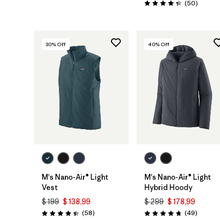
Comenta
(50
)
Valoración: 4.3 / 5
30
% Off
40
% Off
M's Nano-Air® Light
M's Nano-Air® Light
Vest
Hybrid Hoody
$ 199
$ 138,99
$ 299
$ 178,99
Comentarios
Comenta
(58
)
(49
)
Valoración: 4.4 / 5
Valoración: 4.8 / 5