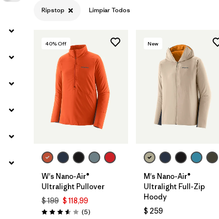
Ripstop
Limpiar Todos
40
% Off
New
W's Nano-Air®
M's Nano-Air®
Ultralight Pullover
Ultralight Full-Zip
Hoody
$ 199
$ 118,99
$ 259
Comentarios
(5
)
Valoración: 3.6 / 5