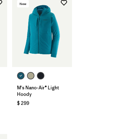
New
M's Nano-Air® Light
Hoody
$ 299
ios