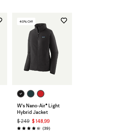
40
% Off
W's Nano-Air® Light
Hybrid Jacket
$ 249
$ 148,99
Comentarios
(39
)
rios
Valoración: 4.3 / 5