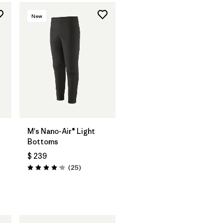
New
M's Nano-Air® Light
Bottoms
$ 239
Comentarios
(25
)
Valoración: 4.2 / 5
rios