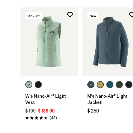
30
% Off
New
W's Nano-Air® Light
M's Nano-Air® Light
Vest
Jacket
$ 199
$ 138,99
$ 259
Comentarios
(43
)
Valoración: 4.4 / 5