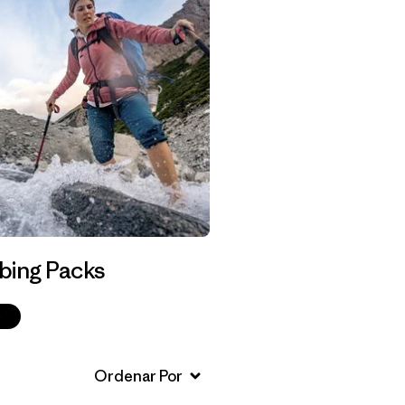
bing Packs
p