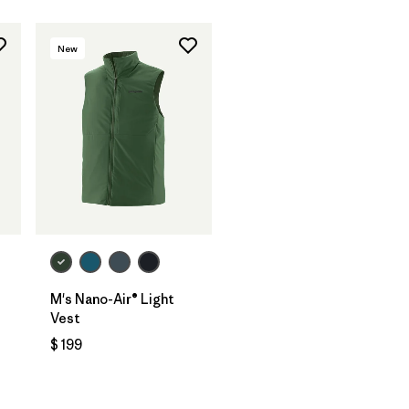
New
M's Nano-Air® Light
Vest
$ 199