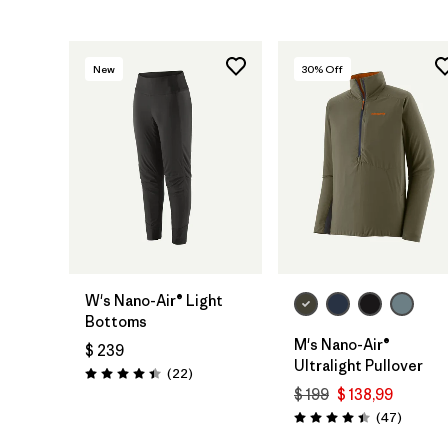
New
30
% Off
W's Nano-Air® Light
Bottoms
M's Nano-Air®
$ 239
Ultralight Pullover
Comentarios
(22
)
Valoración: 4.4 / 5
$ 199
$ 138,99
Comenta
(47
)
Valoración: 4.4 / 5