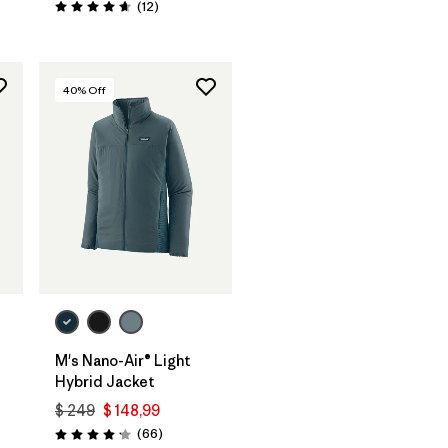
rios
Comentarios
(12
)
Valoración: 4.7 / 5
40
% Off
M's Nano-Air® Light
Hybrid Jacket
$ 249
$ 148,99
rios
Comentarios
(66
)
Valoración: 4.2 / 5