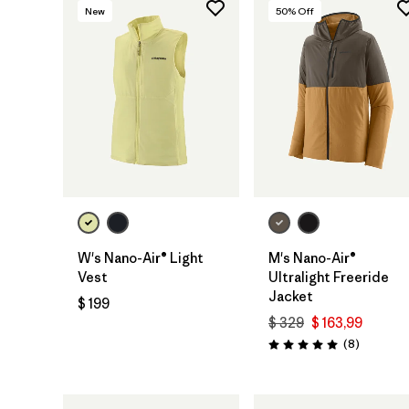
New
50
% Off
W's Nano-Air® Light
M's Nano-Air®
Vest
Ultralight Freeride
Jacket
$ 199
$ 329
$ 163,99
Comentar
(8
)
Valoración: 5.0 / 5