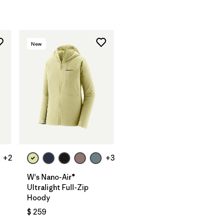
New
+2
+3
W's Nano-Air®
Ultralight Full-Zip
Hoody
$ 259