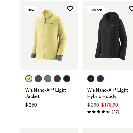
New
40
% Off
W's Nano-Air® Light
W's Nano-Air® Light
Jacket
Hybrid Hoody
$ 259
$ 299
$ 178,99
Comenta
(27
)
Valoración: 4.5 / 5