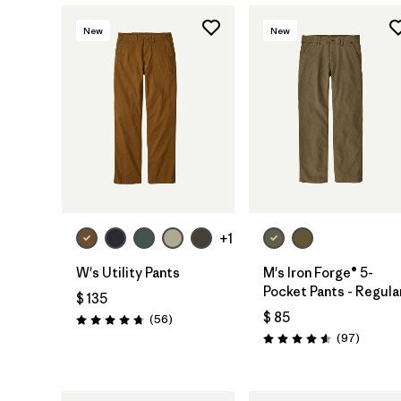
New
New
+1
W's Utility Pants
M's Iron Forge® 5-
Pocket Pants - Regula
$ 135
$ 85
Comentarios
(56
)
Valoración: 4.7 / 5
Comenta
(97
)
Valoración: 4.6 / 5