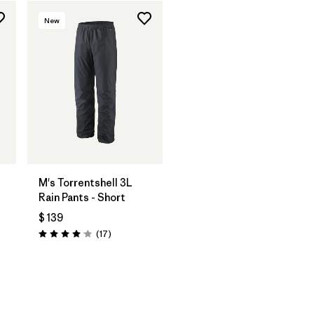
New
M's Torrentshell 3L
Rain Pants - Short
$ 139
-
Comentarios
(17
)
Valoración: 4.1 / 5
ios