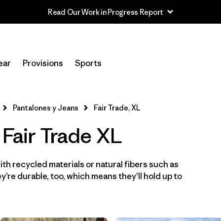
Read Our Work in Progress Report
In-Store Pickup
Selecciona una tienda
ear
Provisions
Sports
Filtrar por
Category
Pantalones y Jeans
Fair Trade, XL
Filtrar por
Price
 Fair Trade XL
Filtrar por
Size
1
th recycled materials or natural fibers such as
Filtrar por
Fit
’re durable, too, which means they’ll hold up to
Filtrar por
Color
Filtrar por
Features & Processes
1