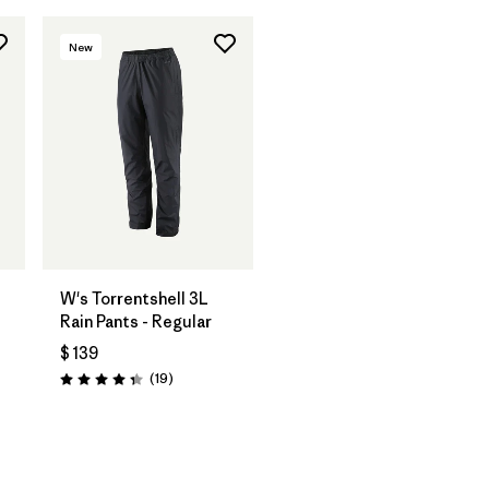
New
W's Torrentshell 3L
Rain Pants - Regular
$ 139
-
Comentarios
(19
)
Valoración: 4.4 / 5