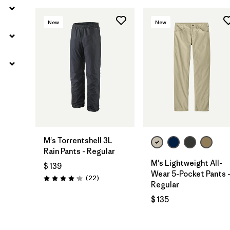
New
New
M's Torrentshell 3L
Rain Pants - Regular
M's Lightweight All-
$ 139
Wear 5-Pocket Pants 
Comentarios
(22
)
Valoración: 4.2 / 5
Regular
$ 135