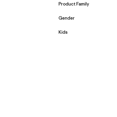
Filtrar por
Product Family
Filtrar por
Gender
Filtrar por
Kids