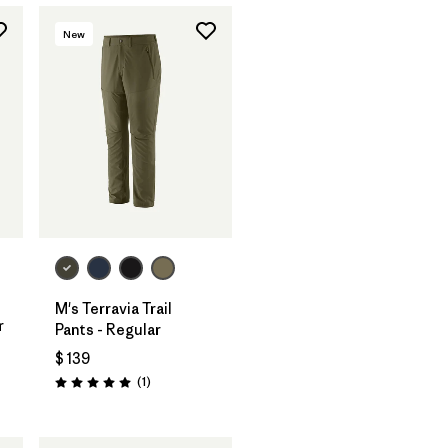
New
M's Terravia Trail
r
Pants - Regular
$ 139
rios
Comentarios
(1
)
Valoración: 5.0 / 5