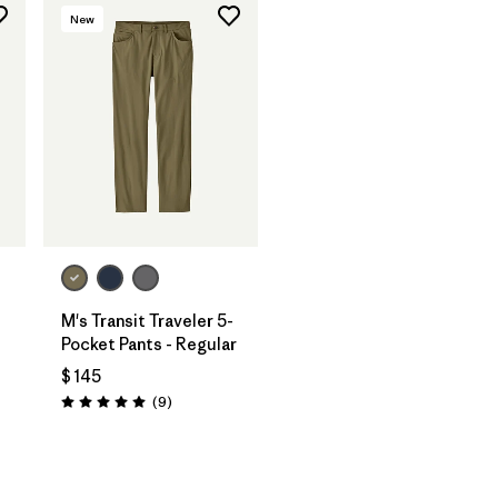
New
M's Transit Traveler 5-
Pocket Pants - Regular
$ 145
Comentarios
(9
)
Valoración: 5.0 / 5
arios