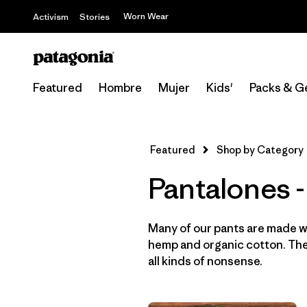
Worn Wear
Activism
Stories
Featured
Hombre
Mujer
Kids'
Packs & G
Featured
Shop by Category
Pantalones -
Many of our pants are made wi
hemp and organic cotton. They
all kinds of nonsense.