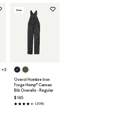
New
+3
Overol Hombre Iron
Forge Hemp® Canvas
Bib Overalls - Regular
$ 145
rios
Comentarios
(208
)
Valoración: 4.3 / 5