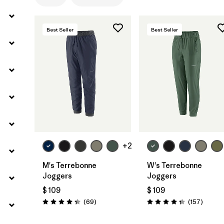
Best Seller
Best Seller
+2
M's Terrebonne
W's Terrebonne
Joggers
Joggers
$ 109
$ 109
Comentarios
Coment
(69
)
(157
)
Valoración: 4.3 / 5
Valoración: 4.4 / 5