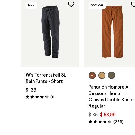
New
30
% Off
W's Torrentshell 3L
Rain Pants - Short
Pantalón Hombre All
$ 139
Seasons Hemp
Comentarios
(11
)
Valoración: 4.4 / 5
Canvas Double Knee -
Regular
$ 85
$ 58,99
Coment
(275
)
Valoración: 4.2 / 5