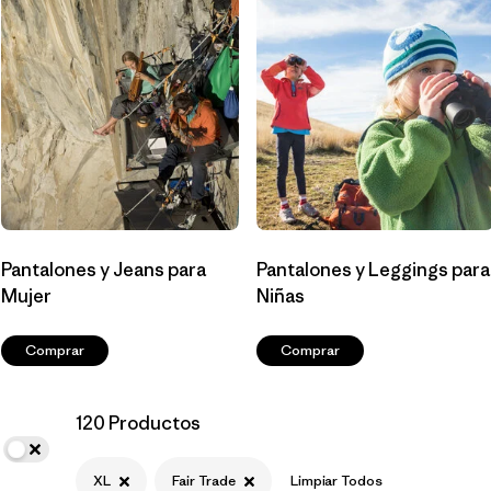
Filtrar por
Materials & Fabric
Filtrar por
Sport
Filtrar por
Product Family
Filtrar por
Gender
Pantalones y Jeans para
Pantalones y Leggings para
Filtrar por
Kids
Mujer
Niñas
Comprar
Comprar
120 Productos
XL
Fair Trade
Limpiar Todos