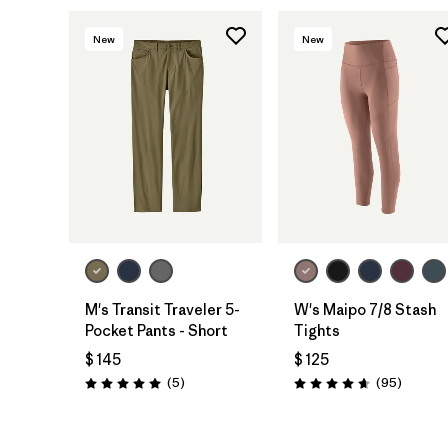
New
New
M's Transit Traveler 5-
W's Maipo 7/8 Stash
Pocket Pants - Short
Tights
$ 145
$ 125
Comentarios
Comenta
(5
)
(95
)
Valoración: 5.0 / 5
Valoración: 4.7 / 5