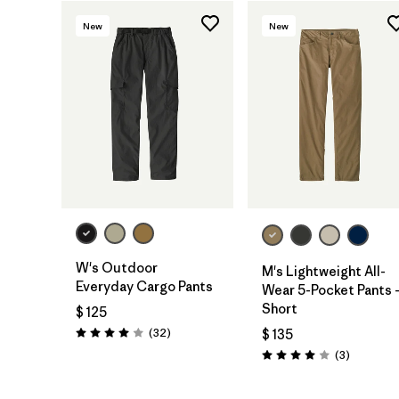
New
New
W's Outdoor
M's Lightweight All-
Everyday Cargo Pants
Wear 5-Pocket Pants 
Short
$ 125
Comentarios
(32
)
$ 135
Valoración: 4.0 / 5
Comentar
(3
)
Valoración: 4.0 / 5