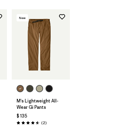
New
M's Lightweight All-
Wear Gi Pants
$ 135
arios
Comentarios
(2
)
Valoración: 4.5 / 5