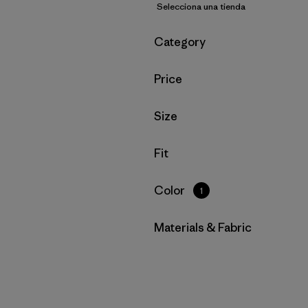
Selecciona una tienda
Filtrar por
Category
Filtrar por
Price
Filtrar por
Size
Filtrar por
Fit
Filtrar por
Color
1
Filtrar por
Materials & Fabric