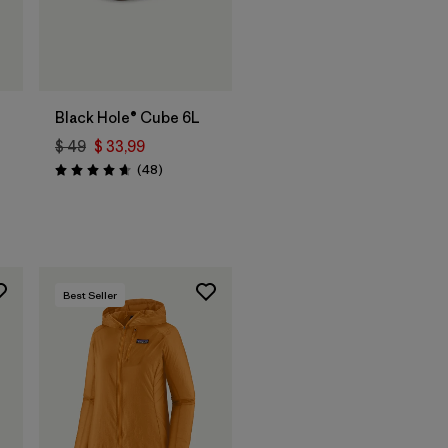
Agregar a la
Bolsa
Black Hole® Cube 6L
$ 49
$ 33,99
Comentarios
(48
)
Valoración: 4.7 / 5
arios
Best Seller