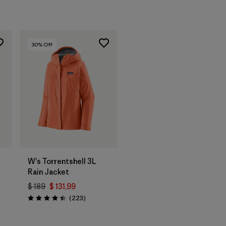
30
% Off
W's Torrentshell 3L
Rain Jacket
$ 189
$ 131,99
arios
Comentarios
(223
)
Valoración: 4.4 / 5