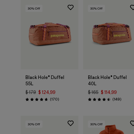
30
% Off
30
% Off
Agregar a la
Agregar a la
Bolsa
Bolsa
Black Hole® Duffel
Black Hole® Duffel
55L
40L
$ 179
$ 124,99
$ 165
$ 114,99
Comentarios
Coment
(170
)
(149
)
Valoración: 4.6 / 5
Valoración: 4.5 / 5
30
% Off
30
% Off