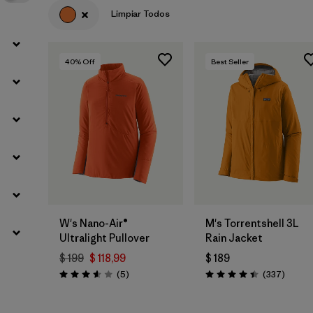
Limpiar Todos
40
% Off
Best Seller
W's Nano-Air®
M's Torrentshell 3L
Ultralight Pullover
Rain Jacket
$ 199
$ 118,99
$ 189
Comentarios
Coment
(5
)
(337
)
Valoración: 3.6 / 5
Valoración: 4.4 / 5