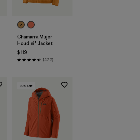
Chamarra Mujer
Houdini® Jacket
$ 119
rios
Comentarios
(472
)
Valoración: 4.5 / 5
30
% Off