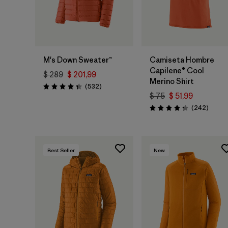
M's Down Sweater™
Camiseta Hombre
Capilene® Cool
$ 289
$ 201,99
Merino Shirt
Comentarios
(532
)
Valoración: 4.4 / 5
$ 75
$ 51,99
Coment
(242
)
Valoración: 4.3 / 5
Best Seller
New