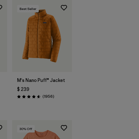
Best Seller
M's Nano Puff® Jacket
$ 239
Comentarios
(1956
)
Valoración: 4.6 / 5
arios
30
% Off