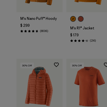
M's Nano Puff® Hoody
$ 299
M's R1® Jacket
Comentarios
(806
)
Valoración: 4.6 / 5
$ 179
Comenta
(24
)
Valoración: 4.3 / 5
30
% Off
30
% Off