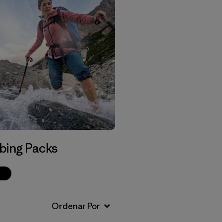
bing Packs
p