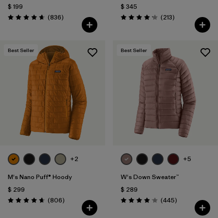
$ 199
$ 345
Comentarios
Comentarios
(836
)
(213
)
Valoración: 4.7 / 5
Valoración: 4.2 / 5
Best Seller
Best Seller
+2
+5
M's Nano Puff® Hoody
W's Down Sweater™
$ 299
$ 289
Comentarios
Comentarios
(806
)
(445
)
Valoración: 4.6 / 5
Valoración: 4.1 / 5