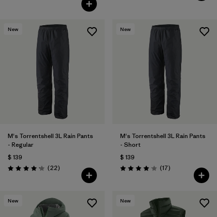
Valoración: 4.4 / 5
New
New
M's Torrentshell 3L Rain Pants
M's Torrentshell 3L Rain Pants
- Regular
- Short
$ 139
$ 139
Comentarios
Comentarios
(22
)
(17
)
Valoración: 4.2 / 5
Valoración: 4.1 / 5
New
New