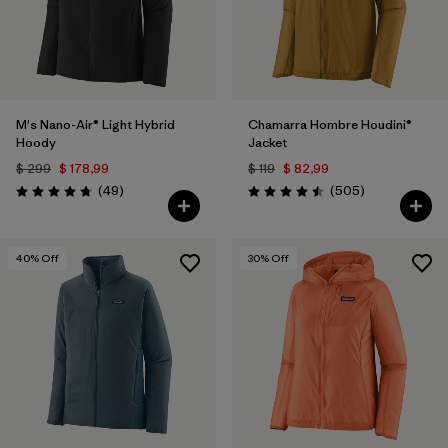
M's Nano-Air® Light Hybrid
Chamarra Hombre Houdini®
Hoody
Jacket
$ 299
$ 178,99
$ 119
$ 82,99
Comentarios
Comentarios
(49
)
(505
)
Valoración: 4.8 / 5
Valoración: 4.5 / 5
40
% Off
30
% Off