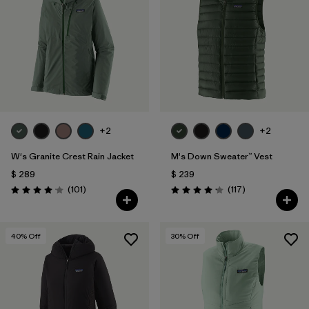
+2
+2
W's Granite Crest Rain Jacket
M's Down Sweater™ Vest
$ 289
$ 239
Comentarios
Comentarios
(101
)
(117
)
Valoración: 4.1 / 5
Valoración: 4.2 / 5
40
% Off
30
% Off