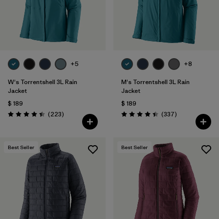
+5
+8
W's Torrentshell 3L Rain
M's Torrentshell 3L Rain
Jacket
Jacket
$ 189
$ 189
Comentarios
Comentarios
(223
)
(337
)
Valoración: 4.4 / 5
Valoración: 4.4 / 5
Best Seller
Best Seller