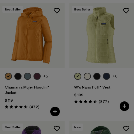
Best Seller
Best Seller
+5
+6
Chamarra Mujer Houdini®
W's Nano Puff® Vest
Jacket
$ 199
$ 119
Comentarios
(877
)
Valoración: 4.6 / 5
Comentarios
(472
)
Valoración: 4.5 / 5
Best Seller
New