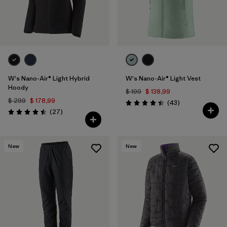
W's Nano-Air® Light Hybrid
W's Nano-Air® Light Vest
Hoody
$ 199
$ 138,99
$ 299
$ 178,99
Comentarios
(43
)
Valoración: 4.4 / 5
Comentarios
(27
)
Valoración: 4.5 / 5
New
New