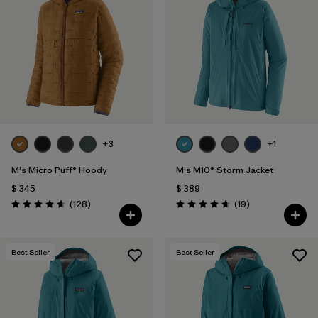
+3
+1
M's Micro Puff® Hoody
M's M10® Storm Jacket
$ 345
$ 389
Comentarios
Comentarios
(128
)
(19
)
Valoración: 4.6 / 5
Valoración: 4.7 / 5
Best Seller
Best Seller