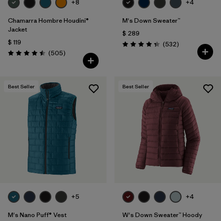
+8
+4
Chamarra Hombre Houdini®
M's Down Sweater™
Jacket
$ 289
$ 119
Comentarios
(532
)
Valoración: 4.4 / 5
Comentarios
(505
)
Valoración: 4.5 / 5
Best Seller
Best Seller
+5
+4
M's Nano Puff® Vest
W's Down Sweater™ Hoody