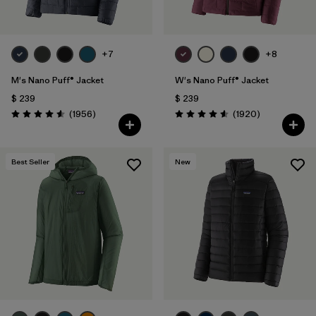
+7
+8
M's Nano Puff® Jacket
W's Nano Puff® Jacket
$ 239
$ 239
Comentarios
Comentarios
(1956
)
(1920
)
Valoración: 4.6 / 5
Valoración: 4.6 / 5
Best Seller
New