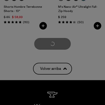
Shorts Hombre Terrebonne
M's Nano-Air® Ultralight Full-
Shorts - 10"
Zip Hoody
$ 85
$ 58,99
$ 259
Comentarios
Comentarios
(110
)
(50
)
Valoración: 4.8 / 5
Valoración: 4.3 / 5
Cargar Más
Volver arriba