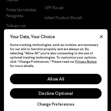
UPF Recall
Todas las tiendas
Patagonia
Infant Product Recall
Trabaja con
Nosotros
Your Data, Your Choice
Prensa
Some tracking technologies, such as cookies, are necessary
for our site to function properly and are always on. By
selecting “Allow All” you’re also consenting to the use of
optional tracking technologies. To customize your options,
click “Change Preferences.” Please read our
Privacy Notice
© 2026 Patagonia, Inc. Todos los derechos reservados.
for more details.
Allow All
español
Decline Optional
Change Preferences
Chat