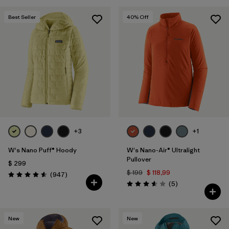
Best Seller
40
% Off
+3
+1
W's Nano Puff® Hoody
W's Nano-Air® Ultralight
Pullover
$ 299
$ 199
$ 118,99
Comentarios
(947
)
Valoración: 4.6 / 5
Comentarios
(5
)
Valoración: 3.6 / 5
New
New