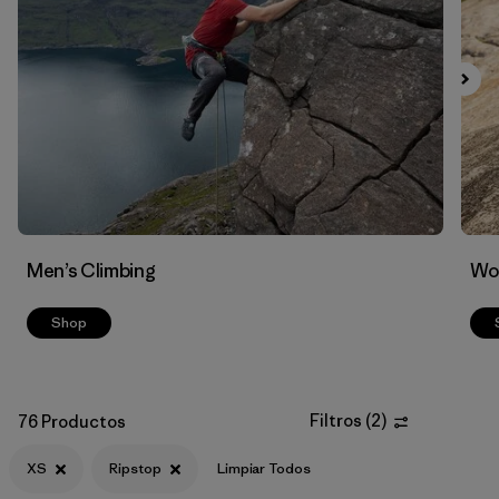
Filtrar por
Materials & Fabric
1
Men’s Climbing
Wo
Shop
Filtros
(
2
)
76 Productos
XS
Ripstop
Limpiar Todos