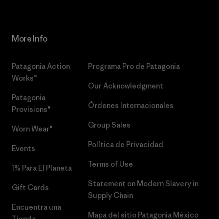
More Info
Patagonia Action
Programa Pro de Patagonia
Works™
Our Acknowledgment
Patagonia
Órdenes Internacionales
Provisions®
Group Sales
Worn Wear®
Política de Privacidad
Events
Terms of Use
1% Para El Planeta
Statement on Modern Slavery in
Gift Cards
Supply Chain
Encuentra una
Mapa del sitio Patagonia México
Tienda