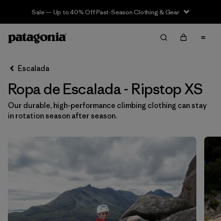
Sale — Up to 40% Off Past-Season Clothing & Gear
Filter & Sort
Limpiar Todos
In-Store Pickup
Selecciona una tienda
Escalada
Ropa de Escalada - Ripstop XS
Ordenar Por
Our durable, high-performance climbing clothing can stay
Filtrar por
Category
in rotation season after season.
Filtrar por
Price
Filtrar por
Size
1
Filtrar por
Fit
Filtrar por
Color