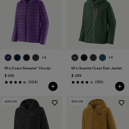
+3
+3
M's Down Sweater™ Hoody
M's Granite Crest Rain Jacket
$ 345
$ 289
Comentarios
Comentarios
(324
)
(135
)
Valoración: 4.4 / 5
Valoración: 4.2 / 5
40
% Off
30
% Off