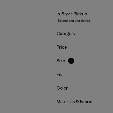
In-Store Pickup
Selecciona una tienda
Filtrar por
Category
Filtrar por
Price
Filtrar por
Size
1
Filtrar por
Fit
Filtrar por
Color
Filtrar por
Materials & Fabric