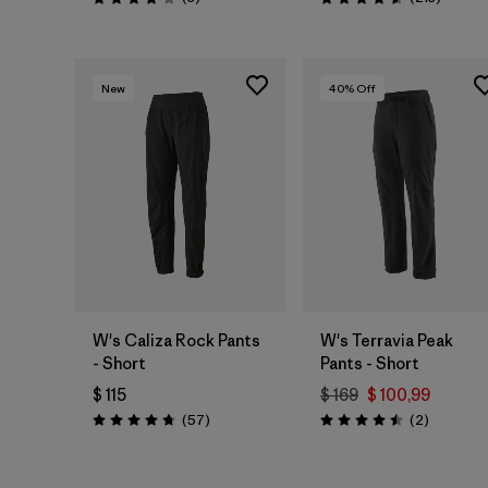
Valoración: 4.0 / 5
Valoración: 4.6 / 5
New
40
% Off
W's Caliza Rock Pants
W's Terravia Peak
- Short
Pants - Short
$ 115
$ 169
$ 100,99
Comentarios
Comentar
(57
)
(2
)
Valoración: 4.8 / 5
Valoración: 4.5 / 5