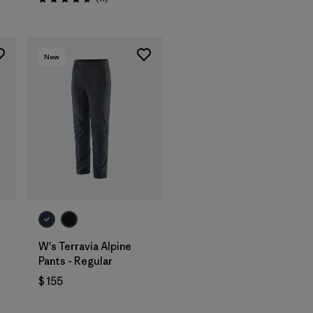
Valoración: 4.6 / 5
New
W's Terravia Alpine
Pants - Regular
ios
$ 155