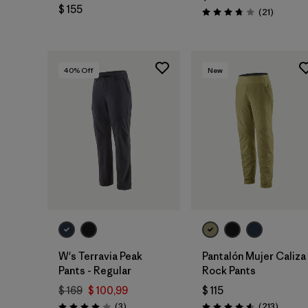
$ 155
Comenta
(21
)
Valoración: 3.8 / 5
40
% Off
New
W's Terravia Peak
Pantalón Mujer Caliza
Pants - Regular
Rock Pants
$ 169
$ 100,99
$ 115
Comentarios
Coment
(3
)
(213
)