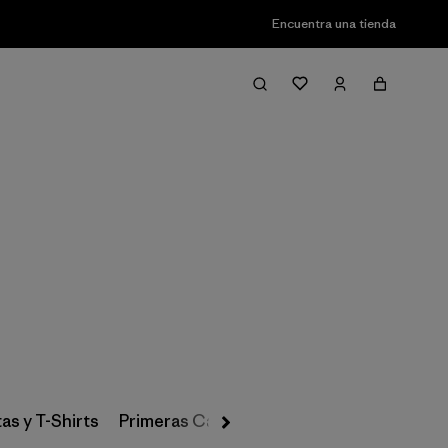
Encuentra una tienda
Filter & Sort
as y T-Shirts
Primeras Capas, Calcetines y Ropa Interio