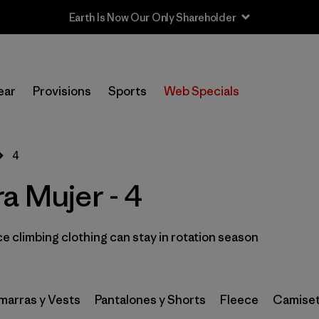
Earth Is Now Our Only Shareholder
In-Store Pickup
Selecciona una tienda
ear
Provisions
Sports
Web Specials
Filtrar por
Category
4
Filtrar por
Price
a Mujer - 4
Filtrar por
Size
1
 climbing clothing can stay in rotation season
Filtrar por
Fit
Filtrar por
Color
arras y Vests
Pantalones y Shorts
Fleece
Camiset
Filtrar por
Materials & Fabric