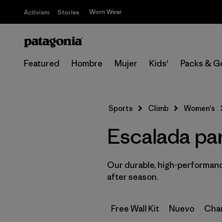
Worn Wear
Activism
Stories
Featured
Hombre
Mujer
Kids'
Packs & G
Sports
Climb
Women's
Escalada par
Our durable, high-performance
after season.
Free Wall Kit
Nuevo
Cham