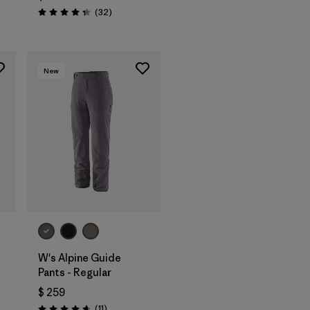
rios
Comentarios
(32
)
Valoración: 4.3 / 5
New
W's Alpine Guide
Pants - Regular
$ 259
arios
Comentarios
(11
)