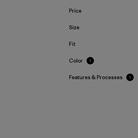
Filtrar por
Price
Filtrar por
Size
Filtrar por
Fit
Filtrar por
Color
1
Filtrar por
Features & Processes
1