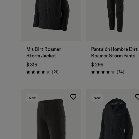
M's Dirt Roamer
Pantalón Hombre Dirt
Storm Jacket
Roamer Storm Pants
$ 319
$ 299
Comentarios
Comenta
(21
)
(74
)
Valoración: 4.0 / 5
Valoración: 4.3 / 5
New
New