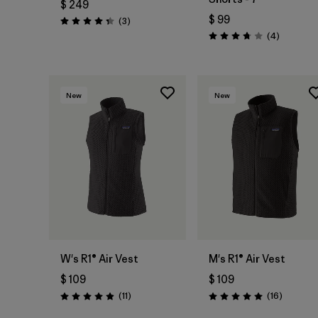
$ 249
$ 99
Comentarios
(3
)
Valoración: 4.3 / 5
Comentar
(4
)
Valoración: 3.8 / 5
New
New
W's R1® Air Vest
M's R1® Air Vest
$ 109
$ 109
Comentarios
Comenta
(11
)
(16
)
Valoración: 4.9 / 5
Valoración: 5.0 / 5