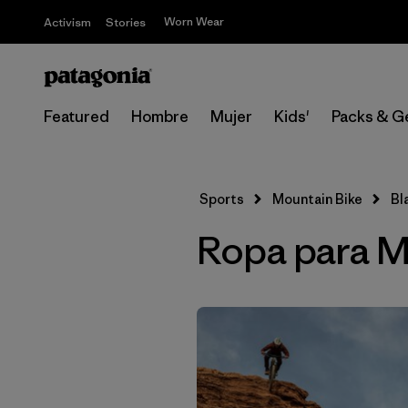
Worn Wear
Activism
Stories
Featured
Hombre
Mujer
Kids'
Packs & G
Sports
Mountain Bike
Bl
Ropa para Mo