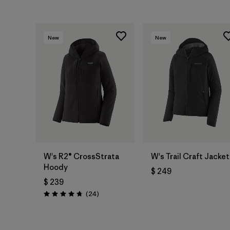
New
New
W's R2® CrossStrata
W's Trail Craft Jacket
Hoody
$ 249
$ 239
Comentarios
(24
)
Valoración: 4.8 / 5