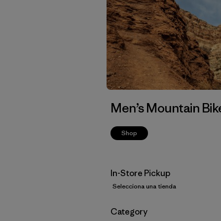
Men’s Mountain Bik
Shop
In-Store Pickup
Selecciona una tienda
Filtrar por
Category