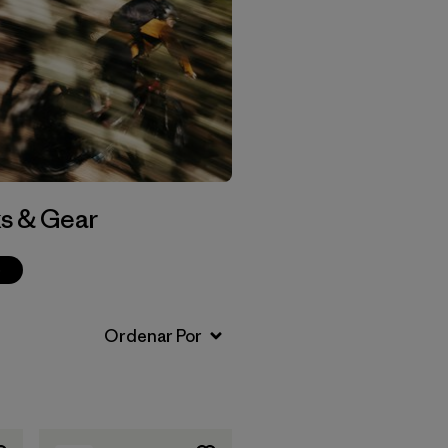
s & Gear
p