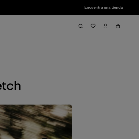
Encuentra una tienda
Filter & Sort
etch