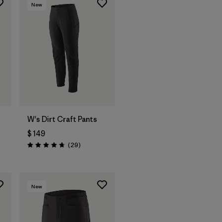
New
W's Dirt Craft Pants
$ 149
rios
Comentarios
(29
)
Valoración: 4.8 / 5
New