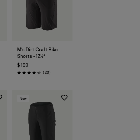
M's Dirt Craft Bike
Shorts - 12½"
$ 199
rios
Comentarios
(23
)
Valoración: 4.3 / 5
New