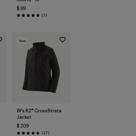
$ 99
ios
Comentarios
(7
)
Valoración: 4.9 / 5
New
W's R2® CrossStrata
Jacket
$ 209
rios
Comentarios
(27
)
Valoración: 4.7 / 5