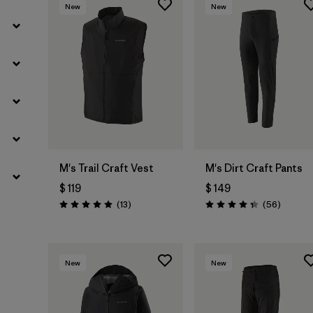
New
New
M's Trail Craft Vest
M's Dirt Craft Pants
$ 119
$ 149
Comentarios
Comenta
(13
)
(56
)
Valoración: 4.9 / 5
Valoración: 4.3 / 5
New
New