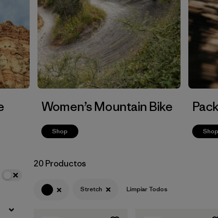
e
Women’s Mountain Bike
Pack
Shop
Sho
20 Productos
Stretch
Limpiar Todos