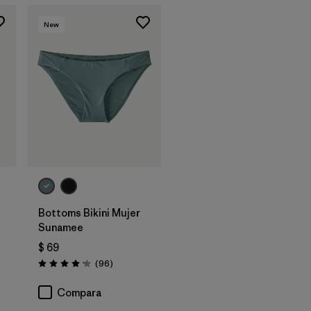
New
Bottoms Bikini Mujer
Sunamee
$ 69
ios
Comentarios
(96
)
Valoración: 4.1 / 5
Compara