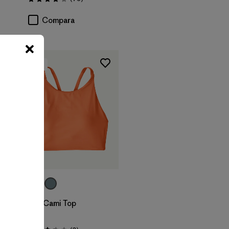
Valoración: 4.2 / 5
Compara
New
W's Cami Top
$ 89