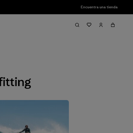
Encuentra una tienda
Filter & Sort
itting