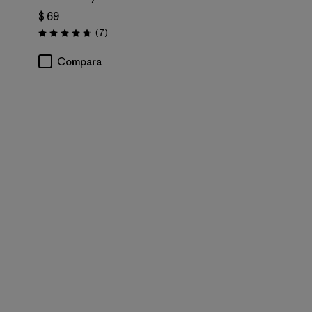
$ 69
Comentarios
(7
)
Valoración: 4.7 / 5
ios
Compara