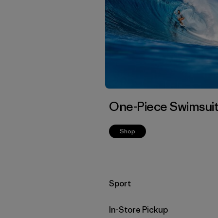
One-Piece Swimsui
Shop
Filtrar por
Sport
In-Store Pickup