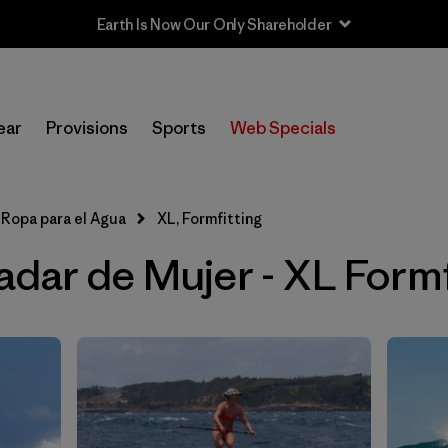
Earth Is Now Our Only Shareholder
Filtrar por
Sport
ear
Provisions
Sports
Web Specials
In-Store Pickup
Selecciona una tienda
Ropa para el Agua
XL, Formfitting
Filtrar por
Price
dar de Mujer - XL Formf
Filtrar por
Category
Filtrar por
Size
1
Filtrar por
Fit
1
Filtrar por
Color