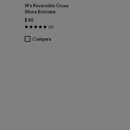
W's Reversible Cross
Shore Bottoms
$ 89
Comentarios
(2
)
Valoración: 5.0 / 5
Compara