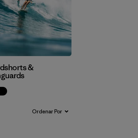
dshorts &
guards
p