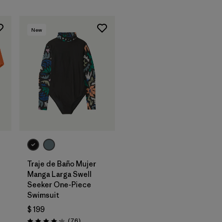
New
Traje de Baño Mujer
Manga Larga Swell
ios
Seeker One-Piece
Swimsuit
$ 199
Comentarios
(76
)