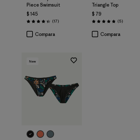
Piece Swimsuit
Triangle Top
$ 145
$ 79
Comentarios
Comentar
(17
)
(5
)
Valoración: 4.4 / 5
Valoración: 4.8 / 5
Compara
Compara
New