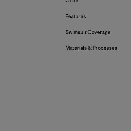
Filtrar por
Color
Filtrar por
Features
Filtrar por
Swimsuit Coverage
Filtrar por
Materials & Processes