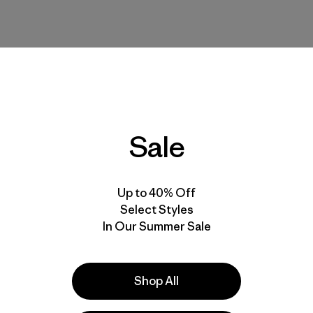
New
New
Sale
Up to 40% Off
Select Styles
In Our Summer Sale
W's Bottom Turn Top
Corpiño Bikini Mujer
Shop All
Reversible Seaglass
$ 79
Bay Top