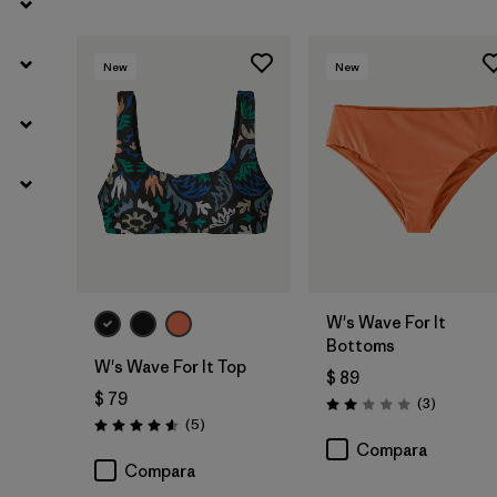
New
New
W's Wave For It
Bottoms
W's Wave For It Top
$ 89
$ 79
Comentar
(3
)
Valoración: 2.0 / 5
Comentarios
(5
)
Valoración: 4.6 / 5
Compara
Compara