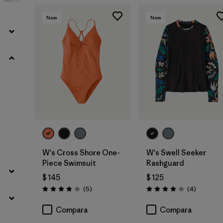
New
New
W's Cross Shore One-
W's Swell Seeker
Piece Swimsuit
Rashguard
$ 145
$ 125
Comentarios
Comentar
(5
)
(4
)
Valoración: 3.8 / 5
Valoración: 4.0 / 5
Compara
Compara