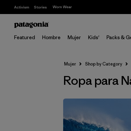
Worn Wear
Activism
Stories
Featured
Hombre
Mujer
Kids'
Packs & G
Mujer
Shop by Category
Ropa para Na