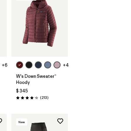
+6
+4
W's Down Sweater™
Hoody
$ 345
arios
Comentarios
(213
)
Valoración: 4.2 / 5
New