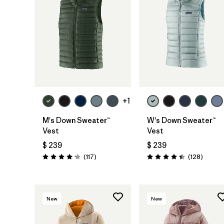
+1
M's Down Sweater™
W's Down Sweater™
Vest
Vest
$ 239
$ 239
Comentarios
Coment
(117
)
(128
)
Valoración: 4.2 / 5
Valoración: 4.4 / 5
New
New