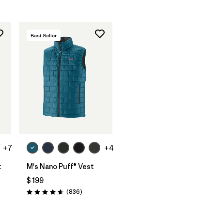
Best Seller
+7
+4
t
M's Nano Puff® Vest
$ 199
tarios
Comentarios
(836
)
Valoración: 4.7 / 5