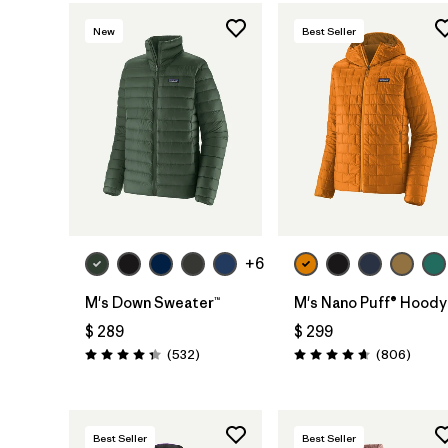
New
Best Seller
+6
M's Down Sweater™
M's Nano Puff® Hoody
$ 289
$ 299
Comentarios
Coment
(532
)
(806
)
Valoración: 4.4 / 5
Valoración: 4.6 / 5
Best Seller
Best Seller