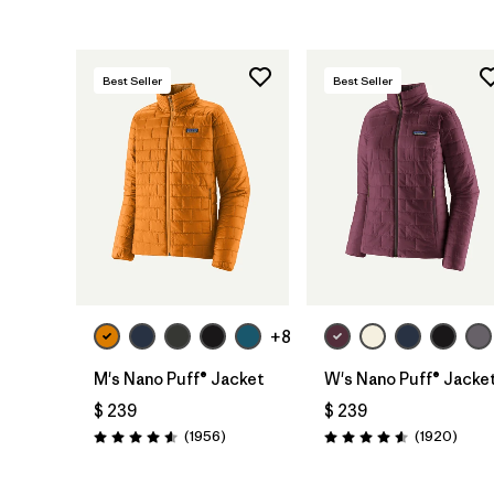
Best Seller
Best Seller
+8
M's Nano Puff® Jacket
W's Nano Puff® Jacke
$ 239
$ 239
Comentarios
Comen
(1956
)
(1920
)
Valoración: 4.6 / 5
Valoración: 4.6 / 5