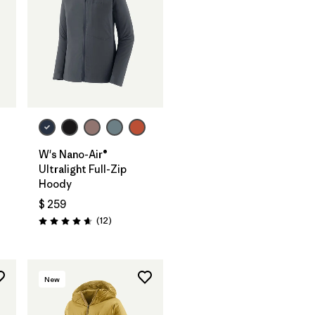
W's Nano-Air®
Ultralight Full-Zip
Hoody
$ 259
rios
Comentarios
(12
)
Valoración: 4.7 / 5
New