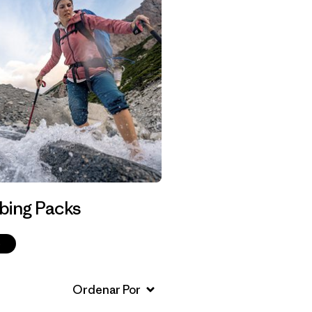
bing Packs
p