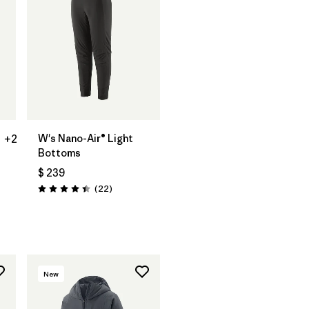
W's Nano-Air® Light
+2
Bottoms
$ 239
Comentarios
(22
)
Valoración: 4.4 / 5
arios
New