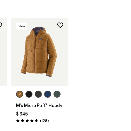
New
M's Micro Puff® Hoody
$ 345
Comentarios
(128
)
Valoración: 4.6 / 5
ios