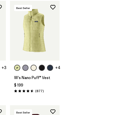
Best Seller
+3
+4
W's Nano Puff® Vest
$ 199
arios
Comentarios
(877
)
Valoración: 4.6 / 5
Best Seller