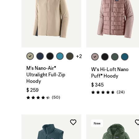
+2
M's Nano-Air®
W's Hi-Loft Nano
Ultralight Full-Zip
Puff® Hoody
Hoody
$ 345
$ 259
Comenta
(24
)
Valoración: 4.6 / 5
Comentarios
(50
)
Valoración: 4.3 / 5
New