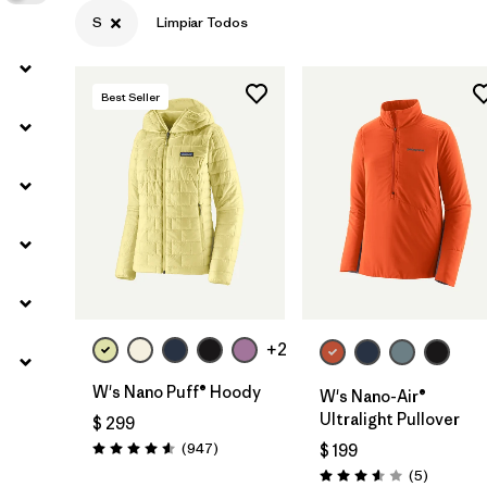
S
Limpiar Todos
Best Seller
+2
W's Nano Puff® Hoody
W's Nano-Air®
Ultralight Pullover
$ 299
Comentarios
(947
)
$ 199
Valoración: 4.6 / 5
Comentar
(5
)
Valoración: 3.6 / 5