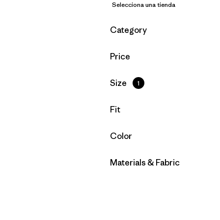
Selecciona una tienda
Filtrar por
Category
Filtrar por
Price
Filtrar por
Size
1
Filtrar por
Fit
Filtrar por
Color
Filtrar por
Materials & Fabric