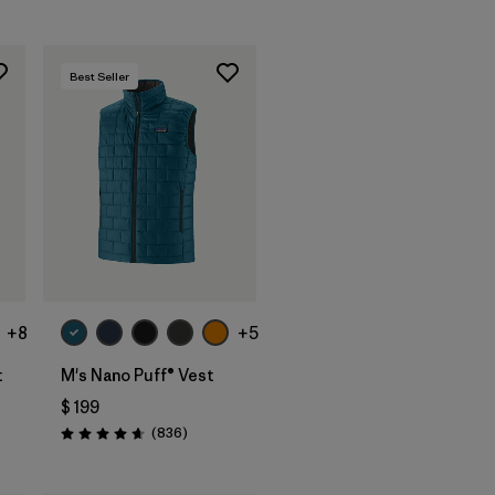
Best Seller
+8
+5
t
M's Nano Puff® Vest
$ 199
tarios
Comentarios
(836
)
Valoración: 4.7 / 5