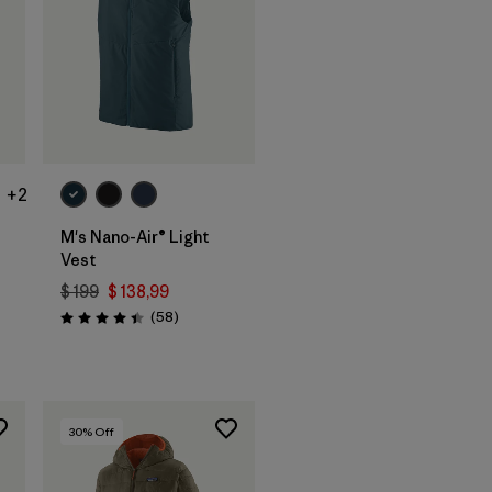
+2
M's Nano-Air® Light
Vest
$ 199
$ 138,99
Comentarios
(58
)
Valoración: 4.4 / 5
rios
30
% Off