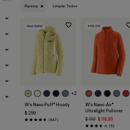
Ripstop
Limpiar Todos
Best Seller
40
% Off
+2
W's Nano Puff® Hoody
W's Nano-Air®
Ultralight Pullover
$ 299
$ 199
$ 118,99
Comentarios
(947
)
Valoración: 4.6 / 5
Comentar
(5
)
Valoración: 3.6 / 5