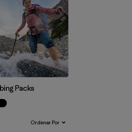
bing Packs
p