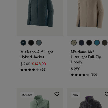
M's Nano-Air® Light
M's Nano-Air®
Hybrid Jacket
Ultralight Full-Zip
Hoody
$ 249
$ 148,99
$ 259
Comentarios
(66
)
Valoración: 4.2 / 5
Comenta
(50
)
Valoración: 4.3 / 5
30
% Off
New