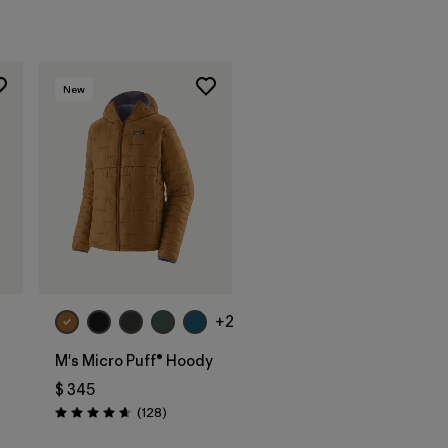
New
+2
M's Micro Puff® Hoody
$ 345
Comentarios
(128
)
Valoración: 4.6 / 5
ios