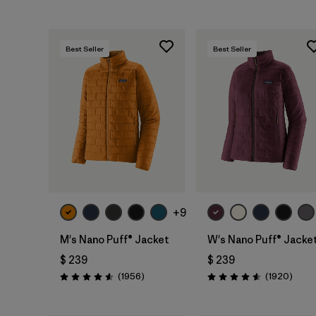
Best Seller
Best Seller
+9
M's Nano Puff® Jacket
W's Nano Puff® Jacke
$ 239
$ 239
Comentarios
Comen
(1956
)
(1920
)
Valoración: 4.6 / 5
Valoración: 4.6 / 5