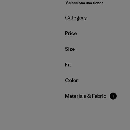
Selecciona una tienda
Filtrar por
Category
Filtrar por
Price
Filtrar por
Size
Filtrar por
Fit
Filtrar por
Color
Filtrar por
Materials & Fabric
1