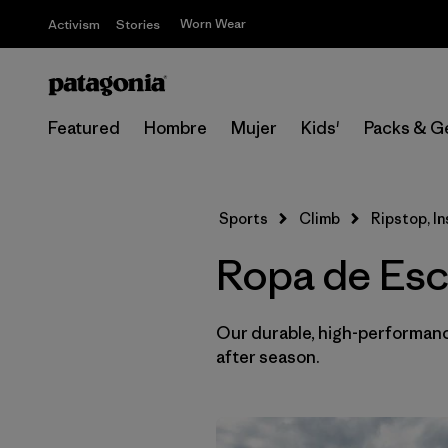
Worn Wear
Activism
Stories
Featured
Hombre
Mujer
Kids'
Packs & G
Sports
Climb
Ripstop, I
Ropa de Esca
Our durable, high-performance
after season.