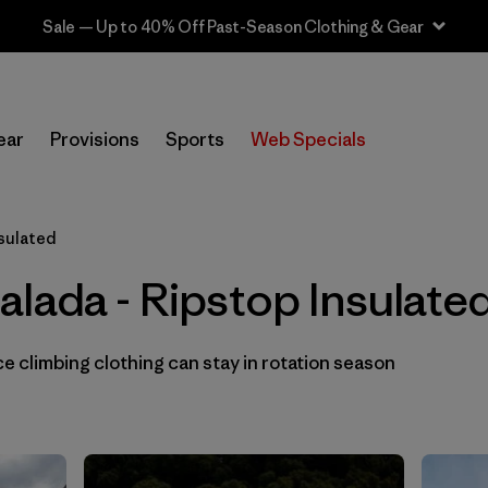
Sale — Up to 40% Off Past-Season Clothing & Gear
In-Store Pickup
Selecciona una tienda
ear
Provisions
Sports
Web Specials
Filtrar por
Category
nsulated
Filtrar por
Price
lada - Ripstop Insulate
Filtrar por
Size
 climbing clothing can stay in rotation season
Filtrar por
Fit
Filtrar por
Color
Filtrar por
Materials & Fabric
1