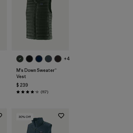
+4
M's Down Sweater™
Vest
$ 239
rios
Comentarios
(117
)
Valoración: 4.2 / 5
30
% Off