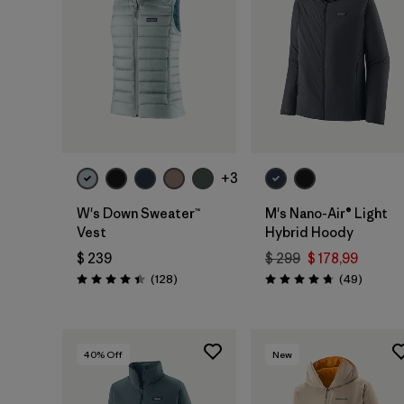
+3
W's Down Sweater™
M's Nano-Air® Light
Vest
Hybrid Hoody
$ 239
$ 299
$ 178,99
Comentarios
Comenta
(128
)
(49
)
Valoración: 4.4 / 5
Valoración: 4.8 / 5
40
% Off
New