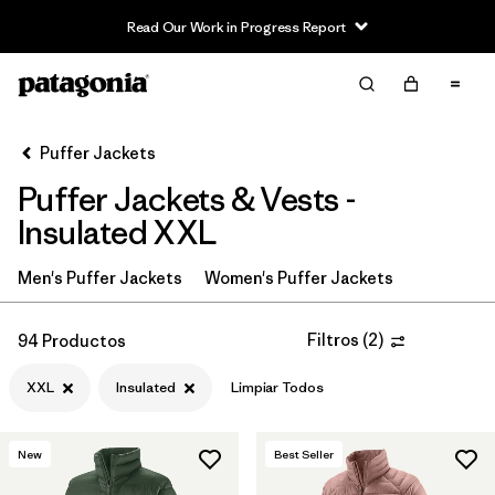
Read Our Work in Progress Report
Filter & Sort
Limpiar Todos
In-Store Pickup
Selecciona una tienda
Puffer Jackets
Puffer Jackets & Vests -
Ordenar Por
Insulated XXL
Filtrar por
Category
Men's Puffer Jackets
Women's Puffer Jackets
Filtrar por
Product Family
Filtros
(
2
)
94 Productos
Filtrar por
Price
XXL
Insulated
Limpiar Todos
Filtrar por
Size
1
New
Best Seller
Filtrar por
Fit