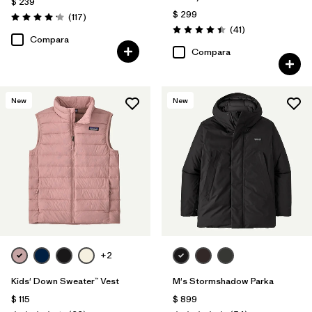
$ 239
$ 299
Comentarios
(117
)
Valoración: 4.2 / 5
Comentarios
(41
)
Valoración: 4.4 / 5
Compara
Compara
New
New
+2
Kids' Down Sweater™ Vest
M's Stormshadow Parka
$ 115
$ 899