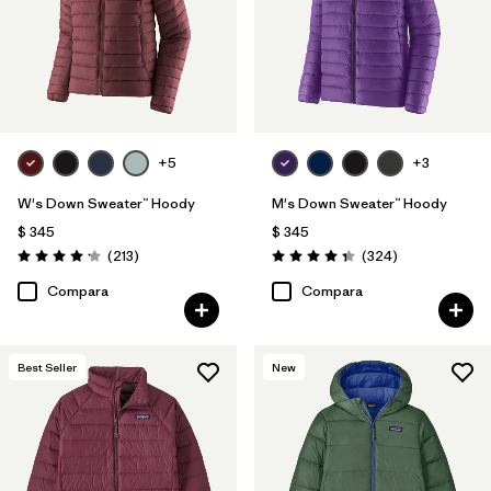
+5
+3
W's Down Sweater™ Hoody
M's Down Sweater™ Hoody
$ 345
$ 345
Comentarios
Comentarios
(213
)
(324
)
Valoración: 4.2 / 5
Valoración: 4.4 / 5
Compara
Compara
Best Seller
New