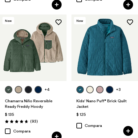
New
New
+4
+3
Chamarra Niño Reversible
Kids' Nano Puff® Brick Quilt
Ready Freddy Hoody
Jacket
$ 135
$ 125
Comentarios
(93
)
Valoración: 4.7 / 5
Compara
Compara