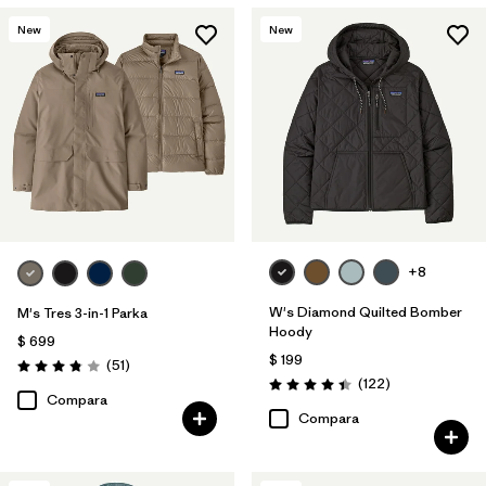
New
New
+8
W's Diamond Quilted Bomber
M's Tres 3-in-1 Parka
Hoody
$ 699
$ 199
Comentarios
(51
)
Valoración: 3.8 / 5
Comentarios
(122
)
Valoración: 4.5 / 5
Compara
Compara