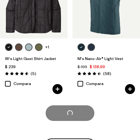
+1
W's Light Gust Shirt Jacket
M's Nano-Air® Light Vest
$ 239
$ 199
$ 138,99
Comentarios
Comentarios
(5
)
(58
)
Valoración: 4.6 / 5
Valoración: 4.4 / 5
Compara
Compara
Cargar Más