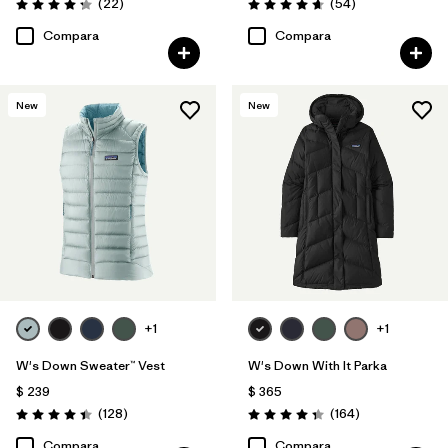
Comentarios
Comentarios
(22
)
(54
)
Valoración: 4.3 / 5
Valoración: 4.7 / 5
Compara
Compara
New
New
+1
+1
W's Down Sweater™ Vest
W's Down With It Parka
$ 239
$ 365
Comentarios
Comentarios
(128
)
(164
)
Valoración: 4.4 / 5
Valoración: 4.4 / 5
Compara
Compara