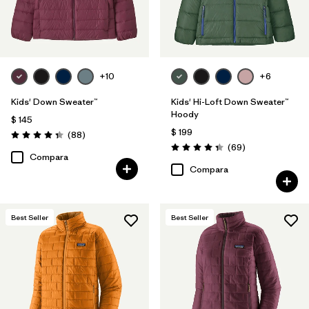
+10
+6
Kids' Down Sweater™
Kids' Hi-Loft Down Sweater™
Hoody
$ 145
$ 199
Comentarios
(88
)
Valoración: 4.3 / 5
Comentarios
(69
)
Valoración: 4.3 / 5
Compara
Compara
Best Seller
Best Seller