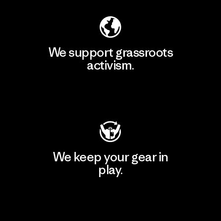
We support grassroots
activism.
Visit Patagonia Action Works
We keep your gear in
play.
Visit Worn Wear