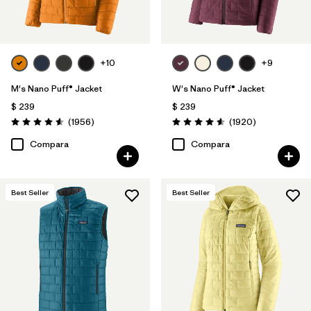
+10
+9
M's Nano Puff® Jacket
W's Nano Puff® Jacket
$ 239
$ 239
Comentarios
Comentarios
(1956
)
(1920
)
Valoración: 4.6 / 5
Valoración: 4.6 / 5
Compara
Compara
Best Seller
Best Seller