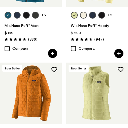
+5
+2
M's Nano Puff® Vest
W's Nano Puff® Hoody
$ 199
$ 299
Comentarios
Comentarios
(836
)
(947
)
Valoración: 4.7 / 5
Valoración: 4.6 / 5
Compara
Compara
Best Seller
Best Seller