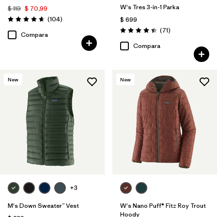
W's Tres 3-in-1 Parka
$ 119
$ 70,99
Comentarios
(104
)
$ 699
Valoración: 4.7 / 5
Comentarios
(71
)
Valoración: 4.4 / 5
Compara
Compara
New
New
+3
M's Down Sweater™ Vest
W's Nano Puff® Fitz Roy Trout
Hoody