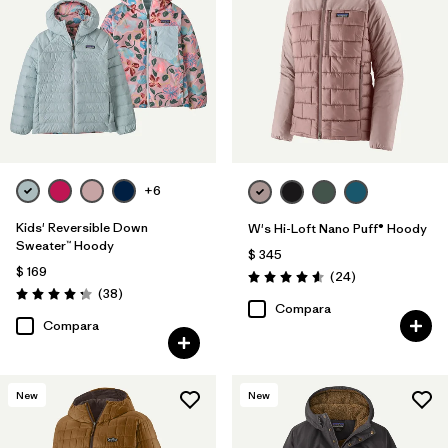
+6
Kids' Reversible Down
W's Hi-Loft Nano Puff® Hoody
Sweater™ Hoody
$ 345
$ 169
Comentarios
(24
)
Valoración: 4.6 / 5
Comentarios
(38
)
Valoración: 4.3 / 5
Compara
Compara
New
New