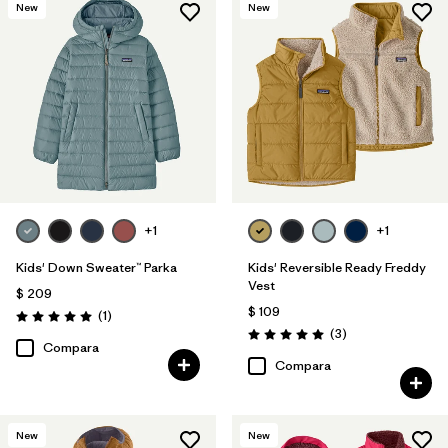
New
New
+1
+1
Kids' Down Sweater™ Parka
Kids' Reversible Ready Freddy
Vest
$ 209
$ 109
Comentarios
(1
)
Valoración: 5.0 / 5
Comentarios
(3
)
Valoración: 5.0 / 5
Compara
Compara
New
New