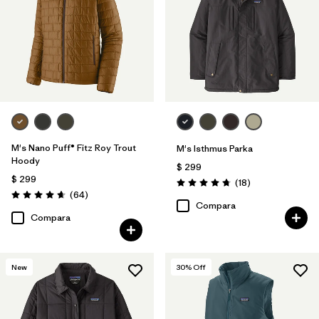
M's Nano Puff® Fitz Roy Trout
M's Isthmus Parka
Hoody
$ 299
$ 299
Comentarios
(18
)
Valoración: 4.7 / 5
Comentarios
(64
)
Valoración: 4.7 / 5
Compara
Compara
New
30
% Off