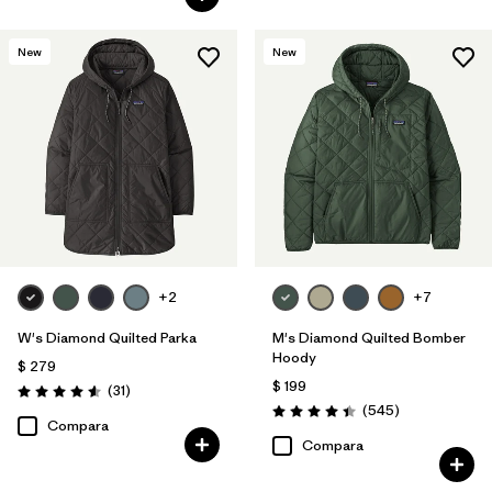
New
New
+2
+7
W's Diamond Quilted Parka
M's Diamond Quilted Bomber
Hoody
$ 279
$ 199
Comentarios
(31
)
Valoración: 4.5 / 5
Comentarios
(545
)
Valoración: 4.4 / 5
Compara
Compara