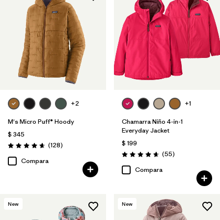
+2
+1
M's Micro Puff® Hoody
Chamarra Niño 4-in-1
Everyday Jacket
$ 345
$ 199
Comentarios
(128
)
Valoración: 4.6 / 5
Comentarios
(55
)
Valoración: 4.7 / 5
Compara
Compara
New
New