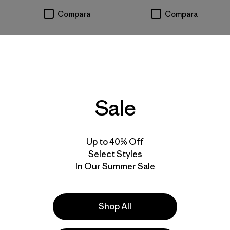
Compara
Compara
Best Seller
Best Seller
Sale
Up to 40% Off
Select Styles
In Our Summer Sale
Shop All
W's Capilene® Cool
W's Capilene® Cool
Sun Hoody
Daily Shirt