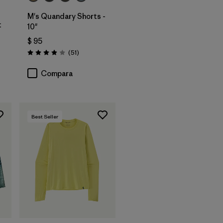
M's Quandary Shorts -
t
10"
$ 95
rios
Comentarios
(51
)
Valoración: 3.9 / 5
Compara
Best Seller