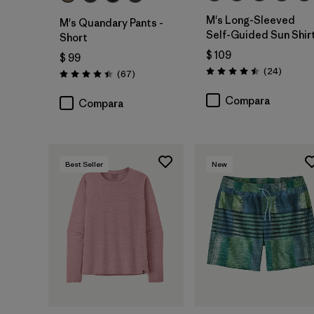
M's Long-Sleeved
M's Quandary Pants -
Self-Guided Sun Shir
Short
$ 109
$ 99
Comenta
(24
)
Comentarios
(67
)
Valoración: 4.5 / 5
Valoración: 4.4 / 5
Compara
Compara
Best Seller
New