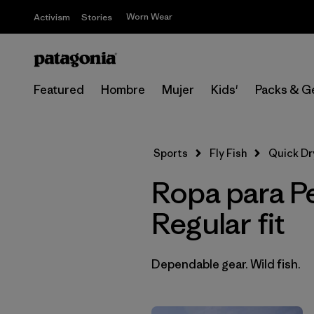
Worn Wear
Activism
Stories
Featured
Hombre
Mujer
Kids'
Packs & G
Sports
Fly Fish
Quick Dry
Ropa para P
Regular fit
Dependable gear. Wild fish.