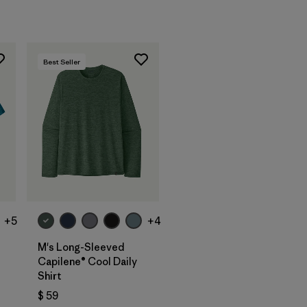
Best Seller
+5
+4
M's Long-Sleeved
Capilene® Cool Daily
Shirt
$ 59
arios