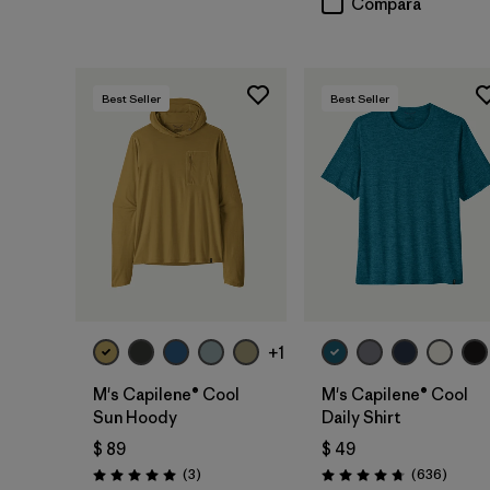
Compara
Best Seller
Best Seller
+1
M's Capilene® Cool
M's Capilene® Cool
Sun Hoody
Daily Shirt
$ 89
$ 49
Comentarios
Coment
(3
)
(636
)
Valoración: 5.0 / 5
Valoración: 4.7 / 5