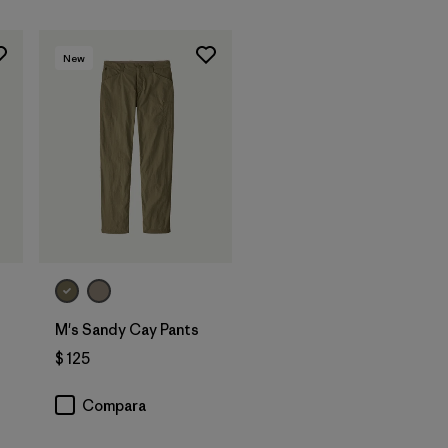
New
M's Sandy Cay Pants
$ 125
Compara