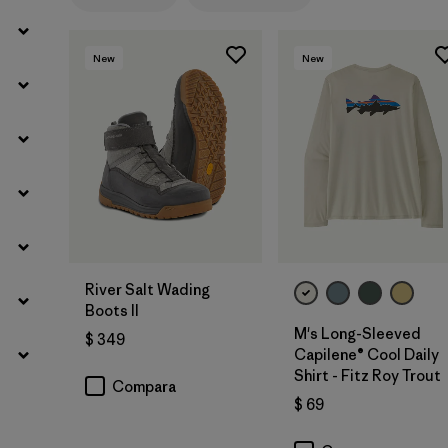
New
New
River Salt Wading
Boots II
M's Long-Sleeved
$ 349
Capilene® Cool Daily
Shirt - Fitz Roy Trout
Compara
$ 69