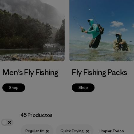
Filtrar por
Materials & Fabric
Men’s Fly Fishing
Fly Fishing Packs
Shop
Shop
45 Productos
Regular fit
Quick Drying
Limpiar Todos