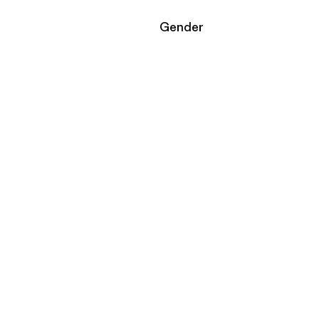
Filtrar por
Gender