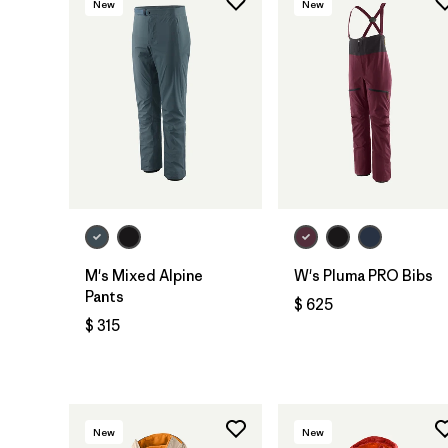
New
New
M's Mixed Alpine
W's Pluma PRO Bibs
Pants
$ 625
$ 315
New
New