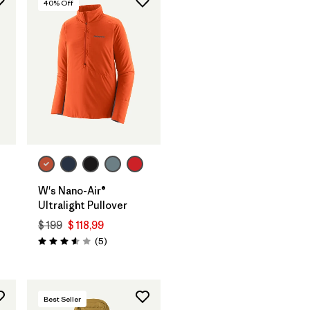
40
% Off
W's Nano-Air®
Ultralight Pullover
$ 199
$ 118,99
Comentarios
(5
)
Valoración: 3.6 / 5
Best Seller