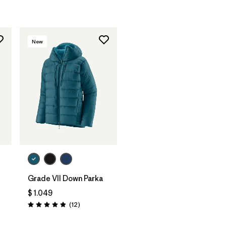
New
Grade VII Down Parka
$ 1.049
rios
Comentarios
(12
)
Valoración: 4.9 / 5