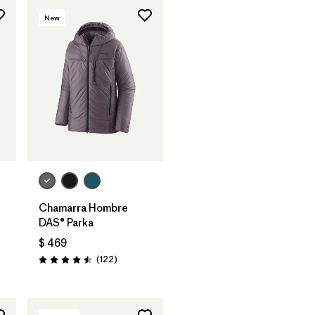
New
Chamarra Hombre
DAS® Parka
$ 469
ios
Comentarios
(122
)
Valoración: 4.5 / 5