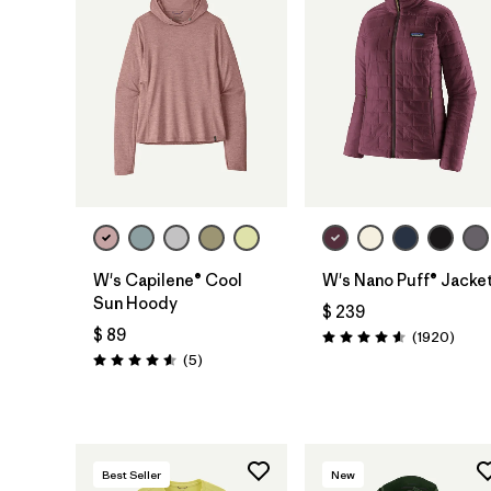
W's Capilene® Cool
W's Nano Puff® Jacke
Sun Hoody
$ 239
$ 89
Comen
(1920
)
Valoración: 4.6 / 5
Comentarios
(5
)
Valoración: 4.6 / 5
Best Seller
New