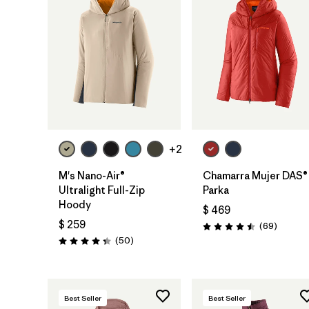
+2
M's Nano-Air®
Chamarra Mujer DAS®
Ultralight Full-Zip
Parka
Hoody
$ 469
$ 259
Comenta
(69
)
Valoración: 4.5 / 5
Comentarios
(50
)
Valoración: 4.3 / 5
Best Seller
Best Seller