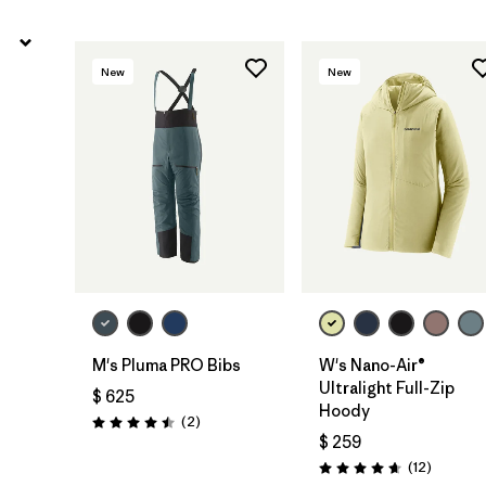
New
New
M's Pluma PRO Bibs
W's Nano-Air®
Ultralight Full-Zip
$ 625
Hoody
Comentarios
(2
)
Valoración: 4.5 / 5
$ 259
Comenta
(12
)
Valoración: 4.7 / 5