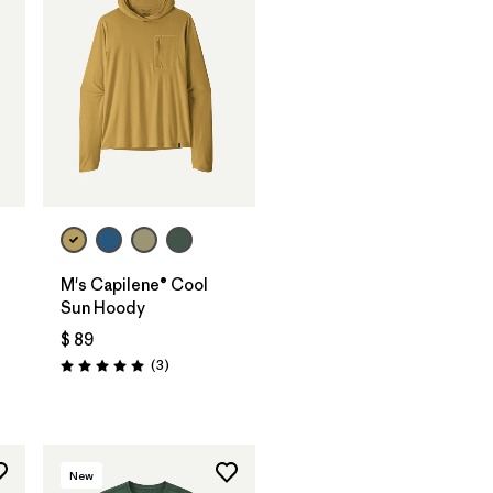
M's Capilene® Cool
Sun Hoody
$ 89
rios
Comentarios
(3
)
Valoración: 5.0 / 5
New