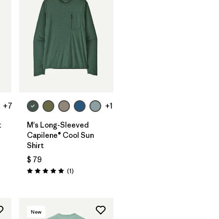
+7
+1
t
M's Long-Sleeved
Capilene® Cool Sun
Shirt
tarios
$ 79
Comentarios
(1
)
Valoración: 5.0 / 5
New