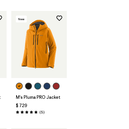
New
t
M's Pluma PRO Jacket
$ 729
os
Comentarios
(5
)
Valoración: 4.8 / 5