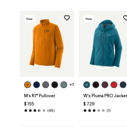
New
New
+1
M's R1® Pullover
W's Pluma PRO Jacke
$ 155
$ 729
Comentarios
Comentari
(45
)
(1
)
Valoración: 3.4 / 5
Valoración: 3.0 / 5