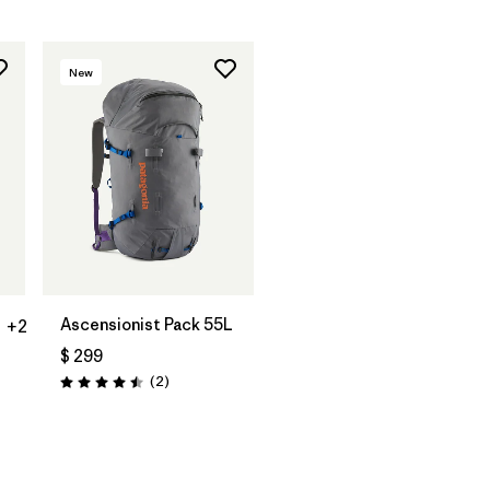
New
Ascensionist Pack 55L
+2
$ 299
Comentarios
(2
)
Valoración: 4.5 / 5
rios