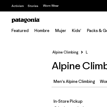
Worn Wear
Activism
Stories
Featured
Hombre
Mujer
Kids'
Packs & G
Alpine Climbing
L
Alpine Climb
Men's Alpine Climbing
Wom
In-Store Pickup