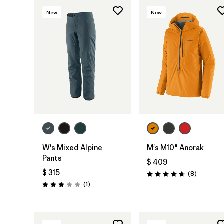
New
New
W's Mixed Alpine
M's M10® Anorak
Pants
$ 409
$ 315
Comentar
(8
)
Valoración: 4.6 / 5
Comentarios
(1
)
Valoración: 3.0 / 5