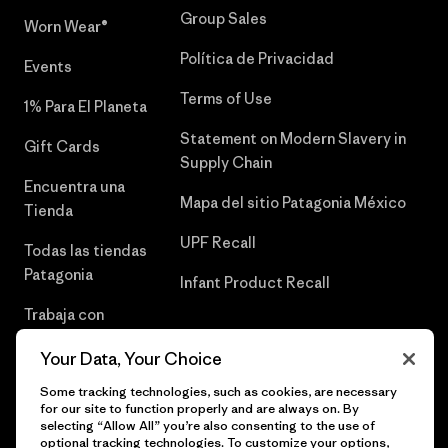
Group Sales
Worn Wear®
Política de Privacidad
Events
Terms of Use
1% Para El Planeta
Statement on Modern Slavery in
Gift Cards
Supply Chain
Encuentra una
Mapa del sitio Patagonia México
Tienda
UPF Recall
Todas las tiendas
Patagonia
Infant Product Recall
Trabaja con
Nosotros
Your Data, Your Choice
Prensa
Some tracking technologies, such as cookies, are necessary
for our site to function properly and are always on. By
selecting “Allow All” you’re also consenting to the use of
optional tracking technologies. To customize your options,