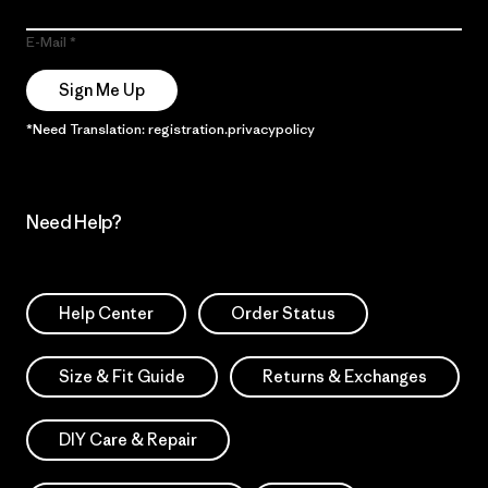
E-Mail
Sign Me Up
*Need Translation: registration.privacypolicy
Need Help?
Help Center
Order Status
Size & Fit Guide
Returns & Exchanges
DIY Care & Repair