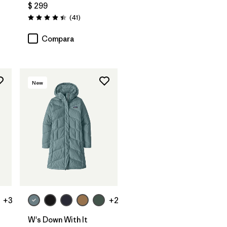
$ 299
rios
Comentarios
(41
)
Valoración: 4.4 / 5
Compara
New
+3
+2
W's Down With It