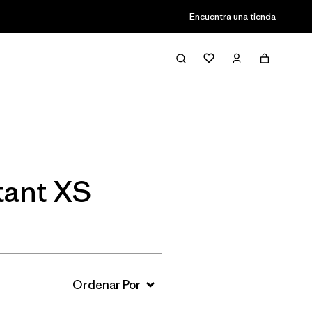
Encuentra una tienda
Filter & Sort
tant XS