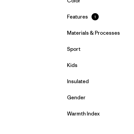
Filtrar por
Color
Filtrar por
Features
1
Filtrar por
Materials & Processes
Filtrar por
Sport
Filtrar por
Kids
Filtrar por
Insulated
Filtrar por
Gender
Filtrar por
Warmth Index