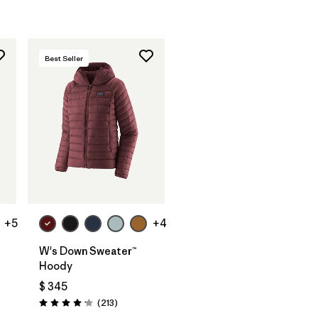
Best Seller
+5
+4
W's Down Sweater™
Hoody
$ 345
arios
Comentarios
(213
)
Valoración: 4.2 / 5