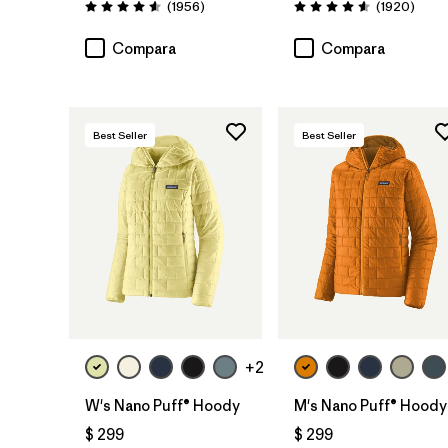
Comentarios
Comen
(1956
)
(1920
)
Valoración: 4.6 / 5
Valoración: 4.6 / 5
Compara
Compara
Best Seller
Best Seller
+2
W's Nano Puff® Hoody
M's Nano Puff® Hoody
$ 299
$ 299