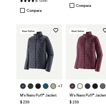
Comentarios
(324
)
Valoración: 4.4 / 5
Compara
Compara
Best Seller
Best Seller
+7
M's Nano Puff® Jacket
W's Nano Puff® Jacke
$ 239
$ 239