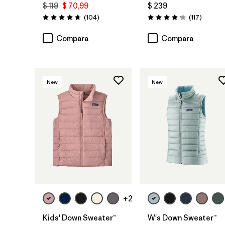
$ 119
$ 70,99
$ 239
Comentarios
Comenta
(104
)
(117
)
Valoración: 4.7 / 5
Valoración: 4.2 / 5
Compara
Compara
New
New
+2
Kids' Down Sweater™
W's Down Sweater™