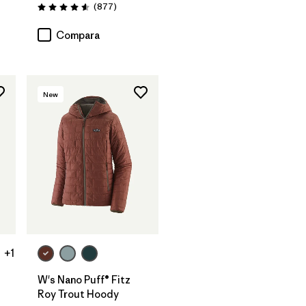
arios
Comentarios
(877
)
Valoración: 4.6 / 5
Compara
New
+1
W's Nano Puff® Fitz
Roy Trout Hoody