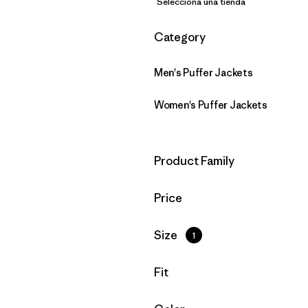
Selecciona una tienda
Filtrar por
Category
Men's Puffer Jackets
Women's Puffer Jackets
Filtrar por
Product Family
Filtrar por
Price
Filtrar por
Size
1
Filtrar por
Fit