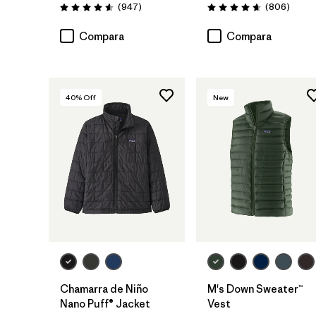
Comentarios
Coment
(947
)
(806
)
Valoración: 4.6 / 5
Valoración: 4.6 / 5
Compara
Compara
40
% Off
New
Chamarra de Niño
M's Down Sweater™
Nano Puff® Jacket
Vest