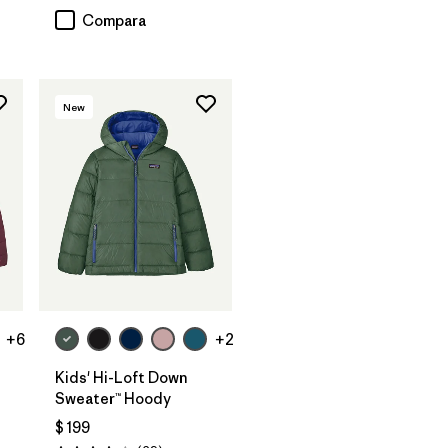
Compara
New
+6
+2
Kids' Hi-Loft Down
Sweater™ Hoody
$ 199
rios