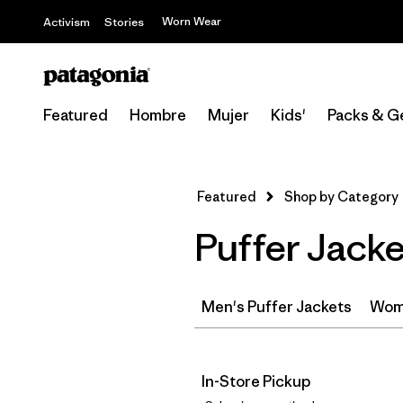
Worn Wear
Activism
Stories
Featured
Hombre
Mujer
Kids'
Packs & G
Featured
Shop by Category
Puffer Jacke
Men's Puffer Jackets
Wome
In-Store Pickup