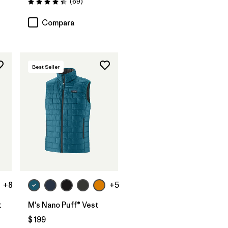
Comentarios
(69
)
Valoración: 4.3 / 5
Compara
Best Seller
+8
+5
t
M's Nano Puff® Vest
$ 199