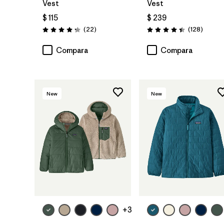
Vest
Vest
$ 115
$ 239
Comentarios
Coment
(22
)
(128
)
Valoración: 4.3 / 5
Valoración: 4.4 / 5
Compara
Compara
New
New
+3