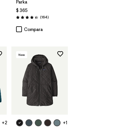
Parka
$ 365
arios
Comentarios
(164
)
Valoración: 4.4 / 5
Compara
New
+2
+1