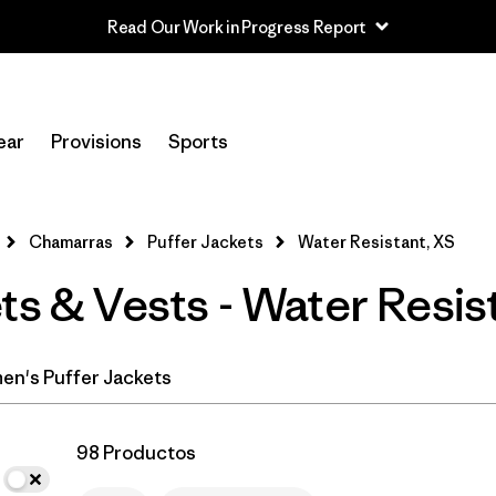
Read Our Work in Progress Report
In-Store Pickup
Selecciona una tienda
ear
Provisions
Sports
Filtrar por
Category
Chamarras
Puffer Jackets
Water Resistant, XS
Filtrar por
Product Family
ts & Vests - Water Resis
Filtrar por
Price
Filtrar por
Size
1
n's Puffer Jackets
Filtrar por
Fit
98 Productos
Filtrar por
Color