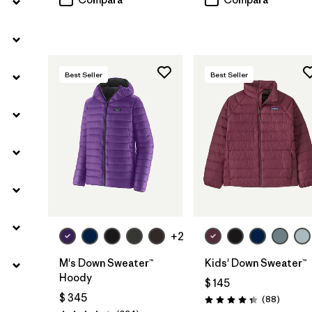
Best Seller
Best Seller
+2
M's Down Sweater™
Kids' Down Sweater™
Hoody
$ 145
$ 345
Comenta
(88
)
Valoración: 4.3 / 5