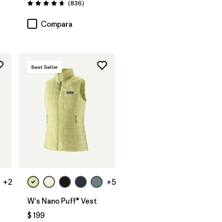
tarios
Comentarios
(836
)
Valoración: 4.7 / 5
Compara
Best Seller
+2
+5
W's Nano Puff® Vest
$ 199