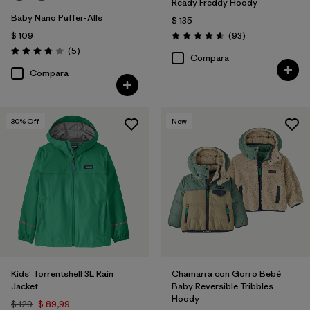
Ready Freddy Hoody
Baby Nano Puffer-Alls
$ 135
Comentarios
$ 109
(93
)
Valoración: 4.7 / 5
Comentarios
(5
)
Valoración: 3.8 / 5
Compara
Compara
30
% Off
New
Kids' Torrentshell 3L Rain
Chamarra con Gorro Bebé
Jacket
Baby Reversible Tribbles
Hoody
$ 129
$ 89,99