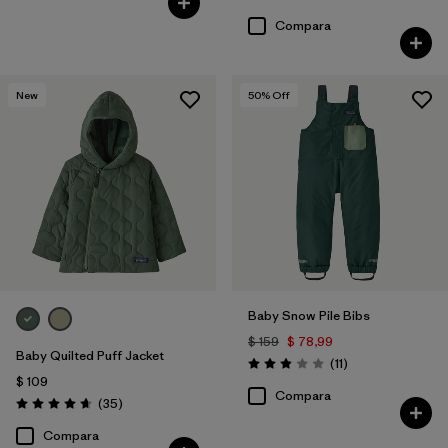
Valoración: 4.6 / 5
Compara
New
50
% Off
Baby Snow Pile Bibs
$ 159
$ 78,99
Baby Quilted Puff Jacket
Comentarios
(11
)
Valoración: 2.9 / 5
$ 109
Compara
Comentarios
(35
)
Valoración: 4.7 / 5
Compara