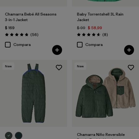
Chamarra Bebé All Seasons
Baby Torrentshell 3L Rain
3-in-1 Jacket
Jacket
$ 169
$ 99
$ 58,99
Comentarios
Comentarios
(56
)
(8
)
Valoración: 4.8 / 5
Valoración: 4.6 / 5
Compara
Compara
New
New
Chamarra Niño Reversible