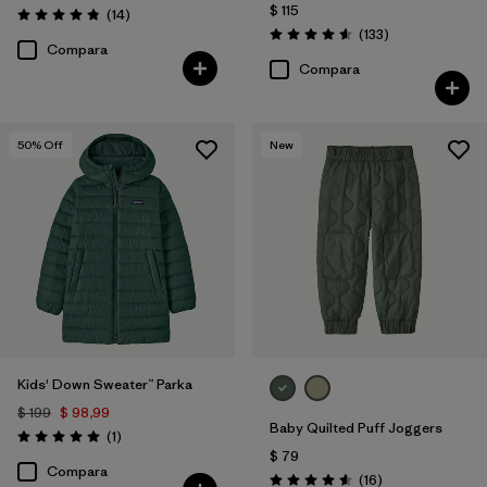
$ 115
Comentarios
(14
)
Valoración: 4.9 / 5
Comentarios
(133
)
Valoración: 4.6 / 5
Compara
Compara
50
% Off
New
Kids' Down Sweater™ Parka
$ 199
$ 98,99
Baby Quilted Puff Joggers
Comentarios
(1
)
Valoración: 5.0 / 5
$ 79
Compara
Comentarios
(16
)