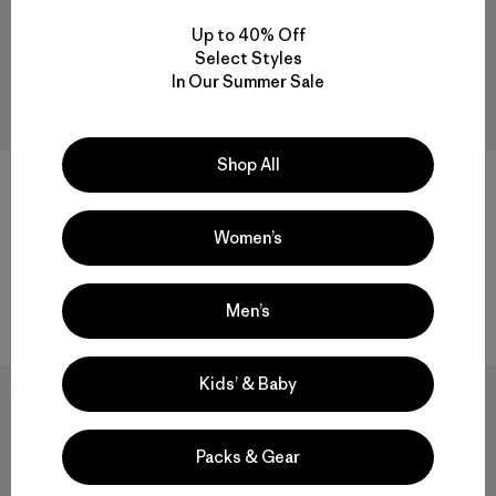
Up to 40% Off
Select Styles
In Our Summer Sale
Shop All
Kids' Diamond Quilted Hoody
$ 129
$ 63,99
Kids' Quilted Puffer
Comentarios
(2
)
Women’s
Valoración: 4.0 / 5
$ 135
Compara
Comentarios
(9
)
Valoración: 4.0 / 5
Men’s
Compara
Kids’ & Baby
New
New
Packs & Gear