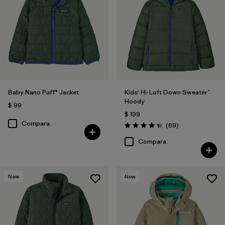
Filtrar por
Features & Processes
1
Filtrar por
Materials & Fabric
Filtrar por
Kids
Baby Nano Puff® Jacket
Kids' Hi-Loft Down Sweater™
Filtrar por
Warmth Index
Hoody
$ 99
$ 199
Compara
Comentarios
(69
)
Valoración: 4.3 / 5
Compara
New
New