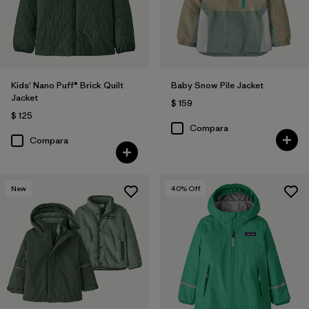
Kids' Nano Puff® Brick Quilt
Baby Snow Pile Jacket
Jacket
$ 159
$ 125
Compara
Compara
New
40
% Off