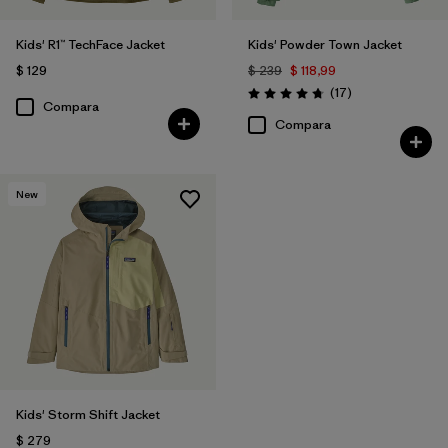
Kids' R1™ TechFace Jacket
Kids' Powder Town Jacket
$ 129
$ 239
$ 118,99
Comentarios
(17
)
Valoración: 4.8 / 5
Compara
Compara
New
Kids' Storm Shift Jacket
$ 279