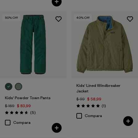
50
% Off
40
% Off
Kids' Lined Windbreaker
Jacket
Kids' Powder Town Pants
$ 99
$ 58,99
Comentarios
$ 169
$ 83,99
(1
)
Valoración: 5.0 / 5
Comentarios
(5
)
Valoración: 4.6 / 5
Compara
Compara