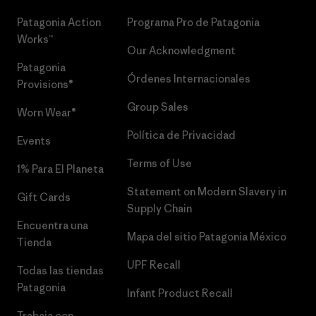
Patagonia Action
Programa Pro de Patagonia
Works™
Our Acknowledgment
Patagonia
Órdenes Internacionales
Provisions®
Group Sales
Worn Wear®
Política de Privacidad
Events
Terms of Use
1% Para El Planeta
Statement on Modern Slavery in
Gift Cards
Supply Chain
Encuentra una
Mapa del sitio Patagonia México
Tienda
UPF Recall
Todas las tiendas
Patagonia
Infant Product Recall
Trabaja con