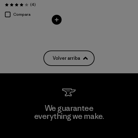
Comentarios
(4
)
Valoración: 4.0 / 5
Compara
Volver arriba
We guarantee
everything we make.
View Ironclad Guarantee