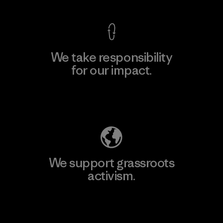
We take responsibility
for our impact.
Explore Our Footprint
We support grassroots
activism.
Visit Patagonia Action Works