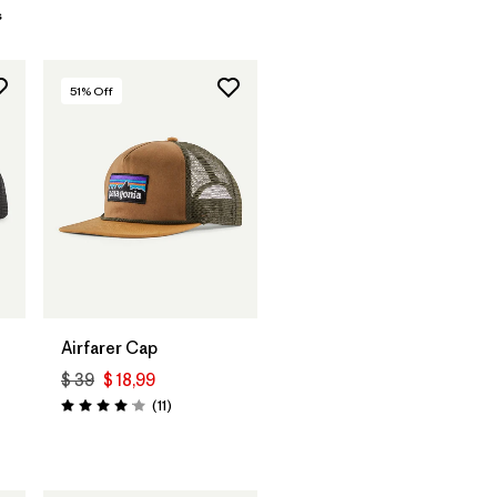
s
51
% Off
Agregar a la
Bolsa
Airfarer Cap
$ 39
$ 18,99
Comentarios
(11
)
Valoración: 4.1 / 5
rios