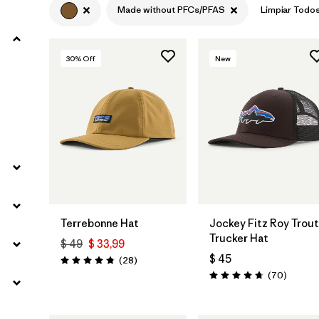
Made without PFCs/PFAS
Limpiar Todo
Filtrar por
Materials & Fabric
30
% Off
New
Agregar a la
Agregar a la
Bolsa
Bolsa
Terrebonne Hat
Jockey Fitz Roy Trout
Trucker Hat
$ 49
$ 33,99
$ 45
Comentarios
(28
)
Valoración: 4.8 / 5
Comenta
(70
)
Valoración: 4.8 / 5