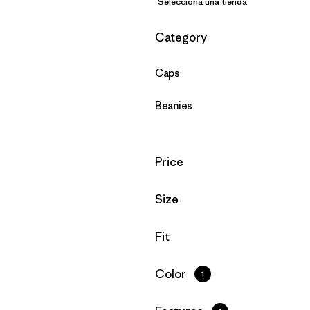
Selecciona una tienda
Filtrar por
Category
Caps
Beanies
Filtrar por
Price
Filtrar por
Size
Filtrar por
Fit
Filtrar por
Color
1