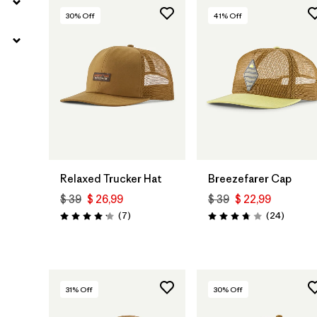
30
% Off
41
% Off
Agregar a la
Agregar a la
Bolsa
Bolsa
Relaxed Trucker Hat
Breezefarer Cap
$ 39
$ 26,99
$ 39
$ 22,99
Comentarios
Comenta
(7
)
(24
)
Valoración: 4.1 / 5
Valoración: 3.8 / 5
31
% Off
30
% Off