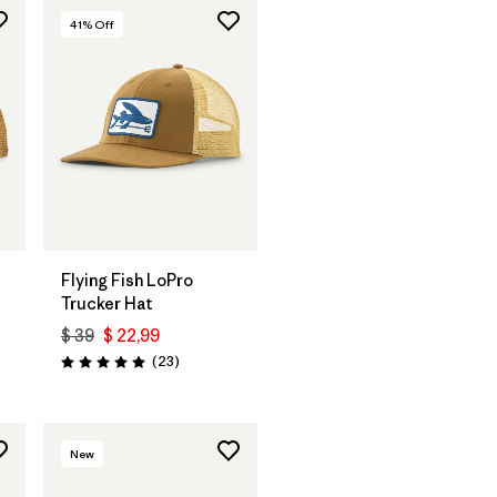
41
% Off
Agregar a la
Bolsa
Flying Fish LoPro
Trucker Hat
$ 39
$ 22,99
rios
Comentarios
(23
)
Valoración: 5.0 / 5
New