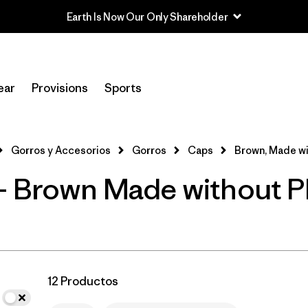
Earth Is Now Our Only Shareholder
In-Store Pickup
Selecciona una tienda
ear
Provisions
Sports
Filtrar por
Category
Gorros y Accesorios
Gorros
Caps
Brown, Made w
Filtrar por
Price
 - Brown Made without 
Filtrar por
Size
Filtrar por
Fit
Filtrar por
Color
1
12 Productos
Filtrar por
Features
1