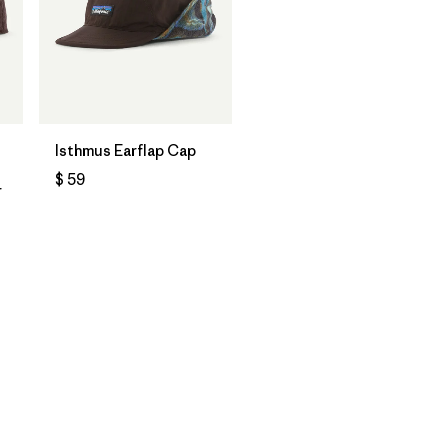
Isthmus Earflap Cap
$ 59
r
rios