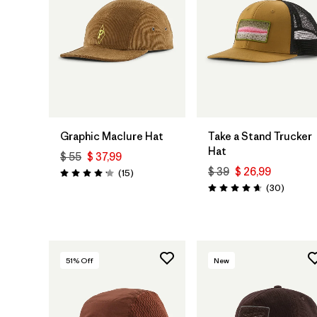
Agregar a la
Agregar a la
Bolsa
Bolsa
Graphic Maclure Hat
Take a Stand Trucker
Hat
$ 55
$ 37,99
$ 39
$ 26,99
Comentarios
(15
)
Valoración: 4.1 / 5
Comenta
(30
)
Valoración: 4.6 / 5
51
% Off
New