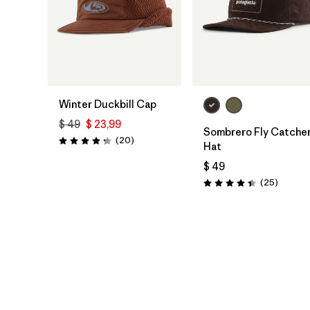
Agregar a la
Agregar a la
Bolsa
Bolsa
Winter Duckbill Cap
$ 49
$ 23,99
Sombrero Fly Catche
Comentarios
(20
)
Valoración: 4.3 / 5
Hat
$ 49
Comenta
(25
)
Valoración: 4.4 / 5