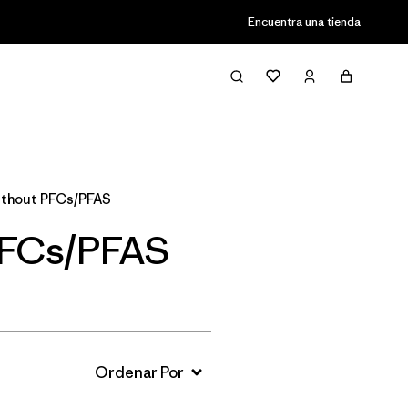
Encuentra una tienda
Filter & Sort
ithout PFCs/PFAS
PFCs/PFAS