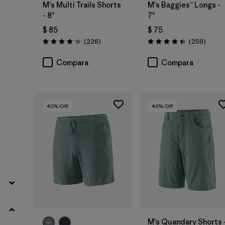
M's Multi Trails Shorts
M's Baggies™ Longs -
- 8"
7"
(16)
(15)
(15)
$ 85
$ 75
Comentarios
Coment
(226
)
(259
)
Valoración: 4.2 / 5
Valoración: 4.4 / 5
(10)
(9)
(3)
Compara
Compara
(2)
(2)
(2)
(1)
(1)
40
% Off
40
% Off
Filtrar por
Deporte
Filtrar por
Familia de productos
M's Quandary Shorts 