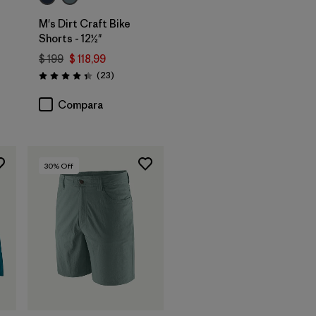
M's Dirt Craft Bike
Shorts - 12½"
rios
$ 199
$ 118,99
Comentarios
(23
)
Valoración: 4.3 / 5
Compara
30
% Off