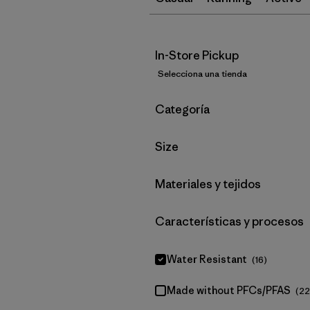
In-Store Pickup
Selecciona una tienda
Filtrar por
Categoría
Filtrar por
Size
Filtrar por
Materiales y tejidos
Filtrar por
Características y procesos
Water Resistant
(16)
Made without PFCs/PFAS
(22