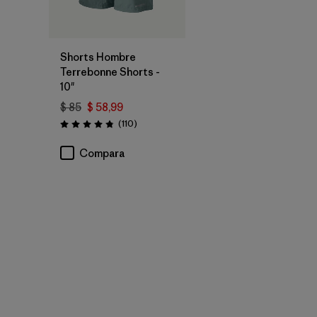
Shorts Hombre
Terrebonne Shorts -
10"
$ 85
$ 58,99
Comentarios
(110
)
Valoración: 4.8 / 5
Compara