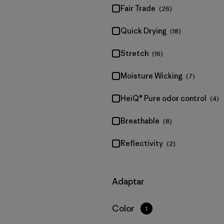
Fair Trade
(26)
Quick Drying
(18)
Stretch
(16)
Moisture Wicking
(7)
HeiQ® Pure odor control
(4)
Breathable
(8)
Reflectivity
(2)
Filtrar por
Adaptar
Filtrar por
Color
1