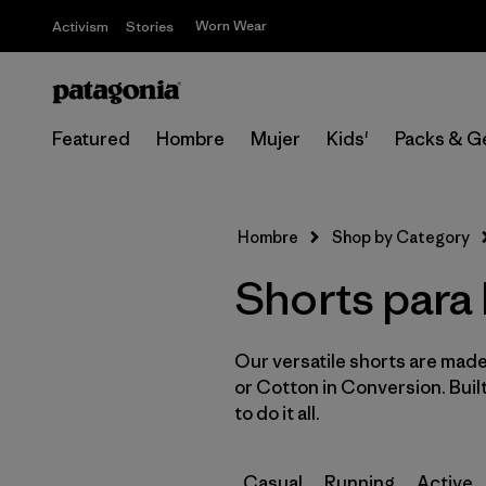
Worn Wear
Activism
Stories
Featured
Hombre
Mujer
Kids'
Packs & G
Hombre
Shop by Category
Shorts para
Our versatile shorts are made
or Cotton in Conversion. Buil
to do it all.
Casual
Running
Active