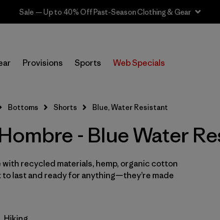
Sale — Up to 40% Off Past-Season Clothing & Gear
In-Store Pickup
Selecciona una tienda
ear
Provisions
Sports
Web Specials
Filtrar por
Categoría
Bottoms
Shorts
Blue, Water Resistant
Filtrar por
Size
 Hombre - Blue Water Re
Filtrar por
Materiales y tejidos
 with recycled materials, hemp, organic cotton
Filtrar por
Características y procesos
1
t to last and ready for anything—they’re made
Water Resistant
(16)
Made without PFCs/PFAS
(22)
Hiking