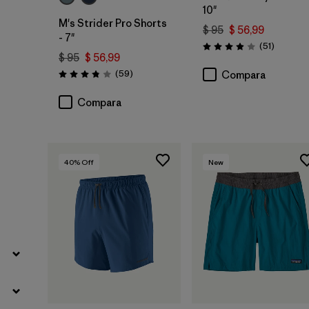
10"
M's Strider Pro Shorts
$ 95
$ 56,99
- 7"
Comenta
(51
)
Valoración: 3.9 / 5
$ 95
$ 56,99
Comentarios
(59
)
Compara
Valoración: 3.8 / 5
Compara
40
% Off
New