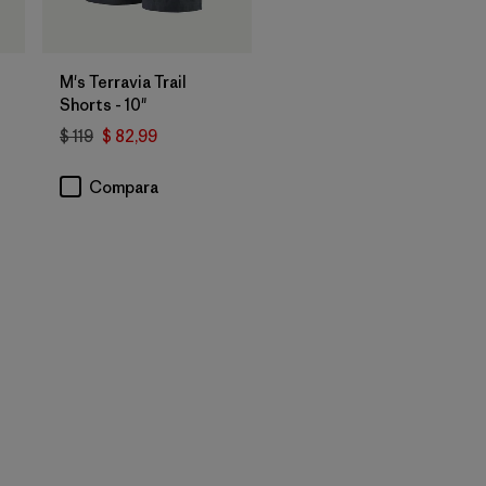
M's Terravia Trail
Shorts - 10"
$ 119
$ 82,99
rios
Compara