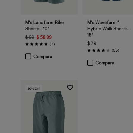
M's Landfarer Bike
M's Wavefarer®
Shorts - 10"
Hybrid Walk Shorts -
18"
$ 99
$ 58,99
$ 79
Comentarios
(7
)
Valoración: 4.9 / 5
Comenta
(55
)
Valoración: 4.1 / 5
Compara
Compara
30
% Off