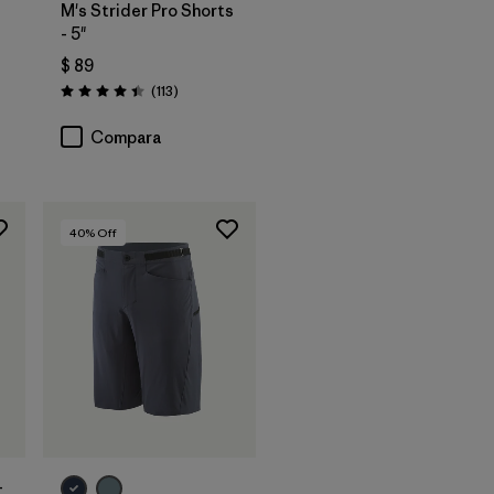
M's Strider Pro Shorts
- 5"
$ 89
arios
Comentarios
(113
)
Valoración: 4.4 / 5
Compara
40
% Off
-