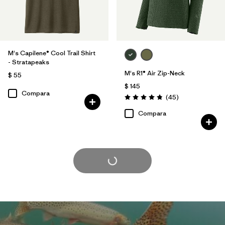
M's Capilene® Cool Trail Shirt
- Stratapeaks
M's R1® Air Zip-Neck
$ 55
$ 145
Compara
Comentarios
(45
)
Valoración: 4.9 / 5
Compara
Cargar Más