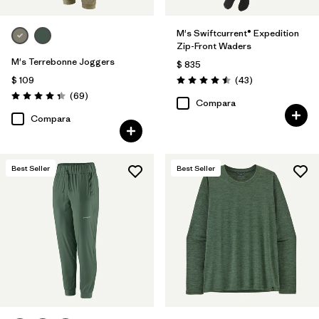
M's Swiftcurrent® Expedition
Zip-Front Waders
M's Terrebonne Joggers
$ 835
Comentarios
$ 109
(43
)
Valoración: 4.5 / 5
Comentarios
(69
)
Valoración: 4.3 / 5
Compara
Compara
Best Seller
Best Seller