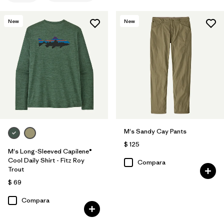
New
New
M's Sandy Cay Pants
$ 125
M's Long-Sleeved Capilene®
Cool Daily Shirt - Fitz Roy
Compara
Trout
$ 69
Compara