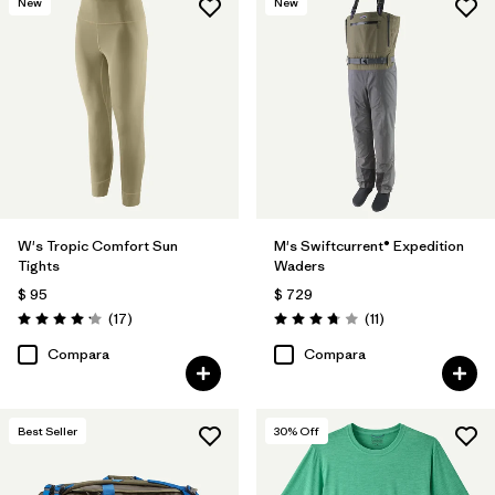
New
New
W's Tropic Comfort Sun
M's Swiftcurrent® Expedition
Tights
Waders
$ 95
$ 729
Comentarios
Comentarios
(17
)
(11
)
Valoración: 4.2 / 5
Valoración: 3.7 / 5
Compara
Compara
Best Seller
30
% Off