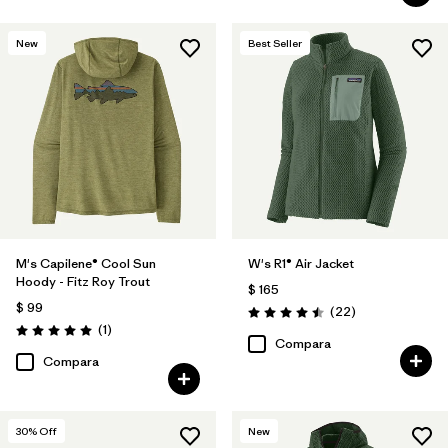
New
Best Seller
M's Capilene® Cool Sun
W's R1® Air Jacket
Hoody - Fitz Roy Trout
$ 165
$ 99
Comentarios
(22
)
Valoración: 4.5 / 5
Comentarios
(1
)
Valoración: 5.0 / 5
Compara
Compara
30
% Off
New