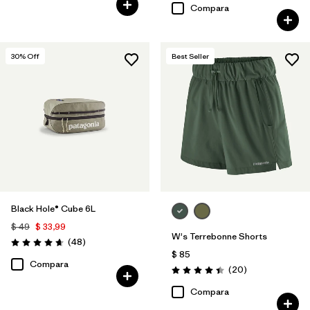
Compara
30
% Off
Best Seller
Black Hole® Cube 6L
$ 49
$ 33,99
W's Terrebonne Shorts
Comentarios
(48
)
Valoración: 4.7 / 5
$ 85
Compara
Comentarios
(20
)
Valoración: 4.5 / 5
Compara