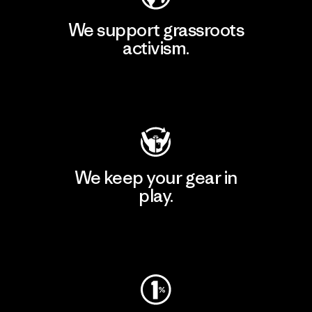
We support grassroots
activism.
Visit Patagonia Action Works
We keep your gear in
play.
Visit Worn Wear