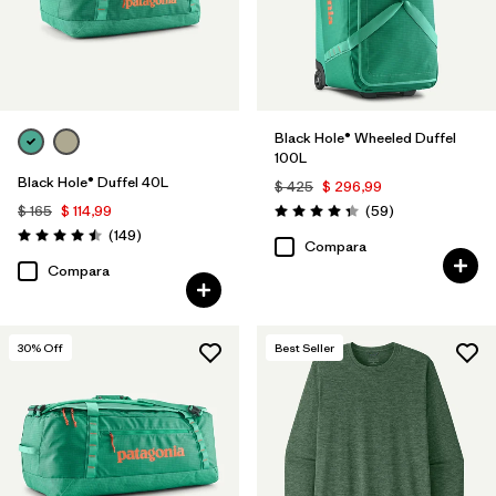
Black Hole® Wheeled Duffel
100L
Black Hole® Duffel 40L
$ 425
$ 296,99
Comentarios
$ 165
$ 114,99
(59
)
Valoración: 4.3 / 5
Comentarios
(149
)
Valoración: 4.5 / 5
Compara
Compara
30
% Off
Best Seller