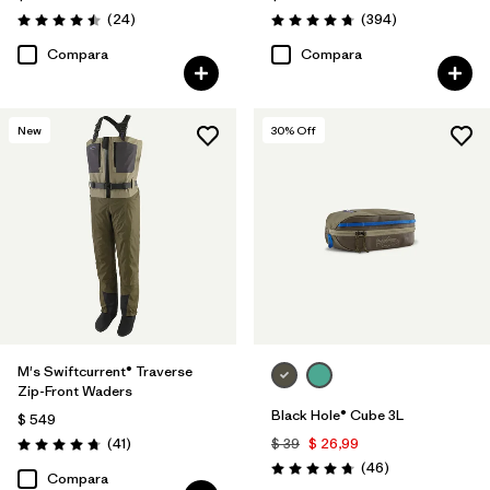
Comentarios
Comentarios
(24
)
(394
)
Valoración: 4.5 / 5
Valoración: 4.7 / 5
Compara
Compara
New
30
% Off
M's Swiftcurrent® Traverse
Zip-Front Waders
Black Hole® Cube 3L
$ 549
Comentarios
(41
)
$ 39
$ 26,99
Valoración: 4.7 / 5
Comentarios
(46
)
Valoración: 4.8 / 5
Compara