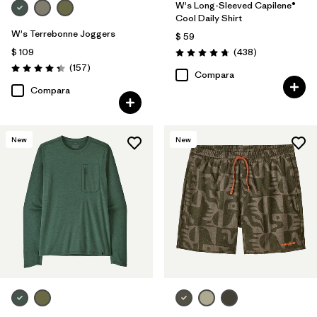
W's Long-Sleeved Capilene®
Cool Daily Shirt
W's Terrebonne Joggers
$ 59
Comentarios
$ 109
(438
)
Valoración: 4.7 / 5
Comentarios
(157
)
Valoración: 4.4 / 5
Compara
Compara
New
New