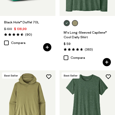
Black Hole® Duffel 70L
$ 199
$ 138,99
M's Long-Sleeved Capilene®
Comentarios
(90
)
Valoración: 4.6 / 5
Cool Daily Shirt
Compara
$ 59
Comentarios
(363
)
Valoración: 4.7 / 5
Compara
Best Seller
Best Seller