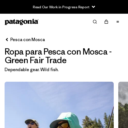
Read Our Work in Progress Report
Filter & Sort
Limpiar Todos
In-Store Pickup
Selecciona una tienda
Pesca con Mosca
Ropa para Pesca con Mosca -
Ordenar Por
Green Fair Trade
Filtrar por
Category
Dependable gear. Wild fish.
Filtrar por
Price
Filtrar por
Size
Filtrar por
Fit
Filtrar por
Color
1