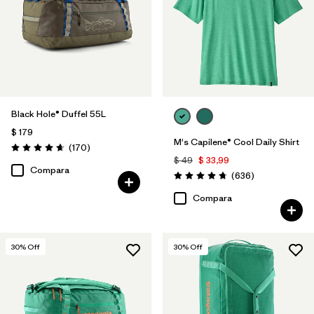
Black Hole® Duffel 55L
$ 179
M's Capilene® Cool Daily Shirt
Comentarios
(170
)
Valoración: 4.6 / 5
$ 49
$ 33,99
Compara
Comentarios
(636
)
Valoración: 4.7 / 5
Compara
30
% Off
30
% Off