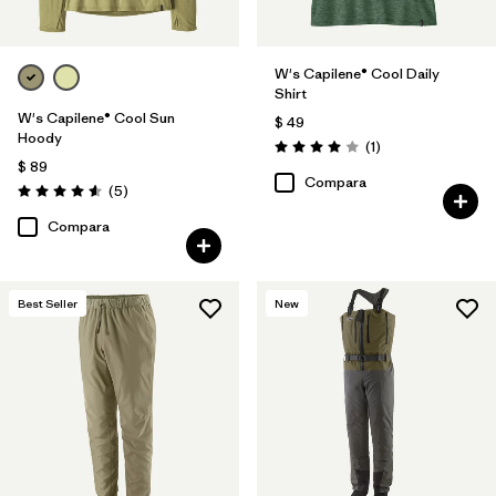
W's Capilene® Cool Daily
Shirt
W's Capilene® Cool Sun
$ 49
Hoody
Comentarios
(1
)
Valoración: 4.0 / 5
$ 89
Compara
Comentarios
(5
)
Valoración: 4.6 / 5
Compara
Best Seller
New