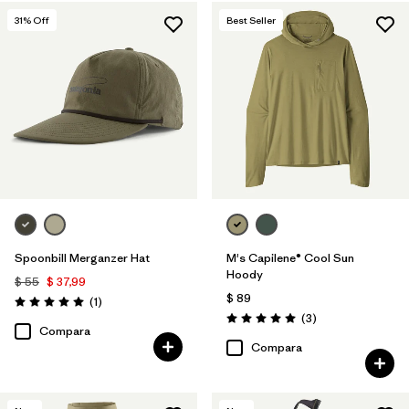
31
% Off
Best Seller
Spoonbill Merganzer Hat
M's Capilene® Cool Sun
Hoody
$ 55
$ 37,99
$ 89
Comentarios
(1
)
Valoración: 5.0 / 5
Comentarios
(3
)
Valoración: 5.0 / 5
Compara
Compara