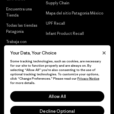
Supply Chain
Encuentra una
Mapa del sitio Patagonia México
Tienda
UPF Recall
Todas las tiendas
Patagonia
Infant Product Recall
Trabaja con
Nosotros
Your Data, Your Choice
Prensa
Some tracking technologies, such as cookies, are necessary
for our site to function properly and are always on. By
selecting “Allow All” you’re also consenting to the use of
optional tracking technologies. To customize your options,
click “Change Preferences.” Please read our
Privacy Notice
© 2026 Patagonia, Inc. Todos los derechos reservados.
for more details.
Allow All
español
Decline Optional