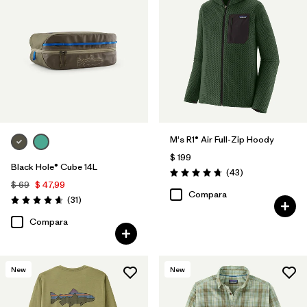
M's R1® Air Full-Zip Hoody
$ 199
Black Hole® Cube 14L
Comentarios
(43
)
Valoración: 4.7 / 5
$ 69
$ 47,99
Compara
Comentarios
(31
)
Valoración: 4.6 / 5
Compara
New
New