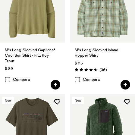
M's Long-Sleeved Capilene®
M's Long-Sleeved Island
Cool Sun Shirt - Fitz Roy
Hopper Shirt
Trout
$ 115
$ 89
Comentarios
(36
)
Valoración: 4.6 / 5
Compara
Compara
New
New