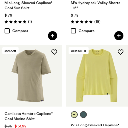
M's Long-Sleeved Capilene®
M's Hydropeak Volley Shorts
Cool Sun Shirt
- 16"
$ 79
$ 79
Comentarios
Comentarios
(1
)
(19
)
Valoración: 5.0 / 5
Valoración: 4.8 / 5
Compara
Compara
30
% Off
Best Seller
Camiseta Hombre Capilene®
Cool Merino Shirt
W's Long-Sleeved Capilene®
$ 75
$ 51,99