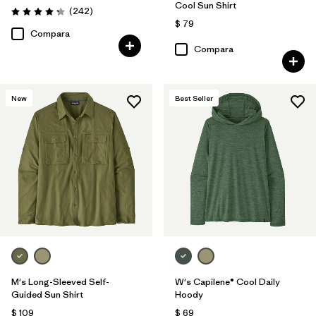
Cool Sun Shirt
Comentarios
(242
)
Valoración: 4.3 / 5
$ 79
Compara
Compara
New
Best Seller
M's Long-Sleeved Self-
W's Capilene® Cool Daily
Guided Sun Shirt
Hoody
$ 109
$ 69