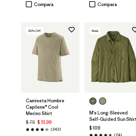
Compara
Compara
30
% Off
New
Camiseta Hombre
Capilene® Cool
M's Long-Sleeved
Merino Shirt
Self-Guided Sun Shir
$ 75
$ 51,99
$ 109
Comentarios
(242
)
Valoración: 4.3 / 5
Comenta
(24
)