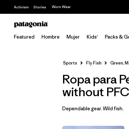
Worn Wear
Activism
Stories
Featured
Hombre
Mujer
Kids'
Packs & G
Sports
Fly Fish
Green, M
Ropa para P
without PF
Dependable gear. Wild fish.