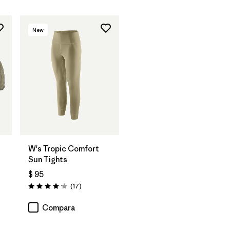
New
W's Tropic Comfort
Sun Tights
$ 95
Comentarios
(17
)
Valoración: 4.2 / 5
os
Compara