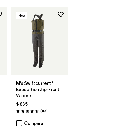
New
M's Swiftcurrent®
Expedition Zip-Front
Waders
$ 835
rios
Comentarios
(43
)
Valoración: 4.5 / 5
Compara