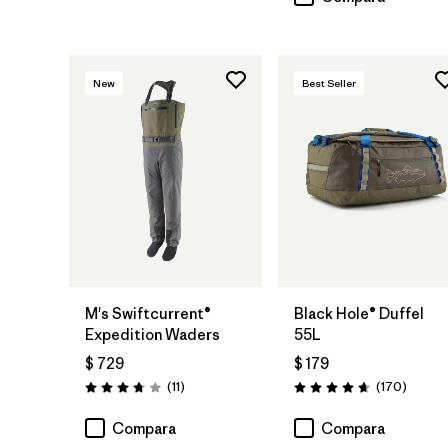
New
Best Seller
Agregar a la
Bolsa
M's Swiftcurrent®
Black Hole® Duffel
Expedition Waders
55L
$ 729
$ 179
Comentarios
Coment
(11
)
(170
)
Valoración: 3.7 / 5
Valoración: 4.6 / 5
Compara
Compara