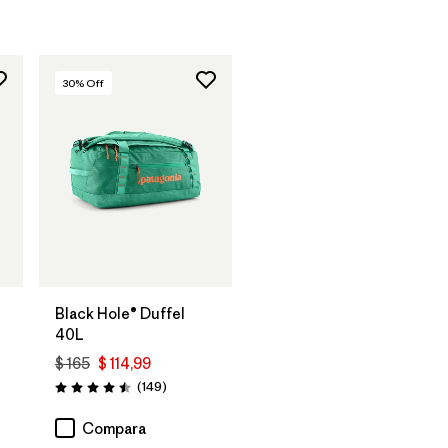
30
% Off
Agregar a la
Bolsa
Black Hole® Duffel
40L
$ 165
$ 114,99
arios
Comentarios
(149
)
Valoración: 4.5 / 5
Compara