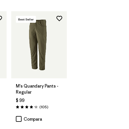
Best Seller
M's Quandary Pants -
Regular
$ 99
rios
Comentarios
(105
)
Valoración: 4.2 / 5
Compara