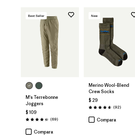
Best Seller
New
Merino Wool-Blend
Crew Socks
M's Terrebonne
$ 29
Joggers
Comenta
(92
)
Valoración: 4.6 / 5
$ 109
Comentarios
(69
)
Compara
Valoración: 4.3 / 5
Compara