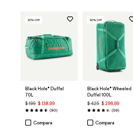
30
% Off
30
% Off
Agregar a la
Agregar a la
Bolsa
Bolsa
Black Hole® Duffel
Black Hole® Wheeled
70L
Duffel 100L
$ 199
$ 138,99
$ 425
$ 296,99
Comentarios
Comenta
(90
)
(59
)
Valoración: 4.6 / 5
Valoración: 4.3 / 5
Compara
Compara