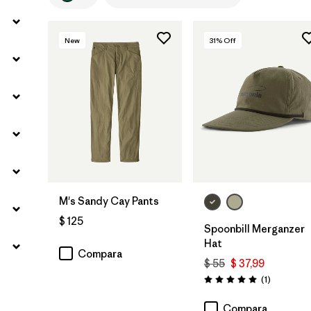
New
31
% Off
Agregar a la
Bolsa
M's Sandy Cay Pants
$ 125
Spoonbill Merganzer
Hat
Compara
$ 55
$ 37,99
Comentari
(1
)
Valoración: 5.0 / 5
Compara