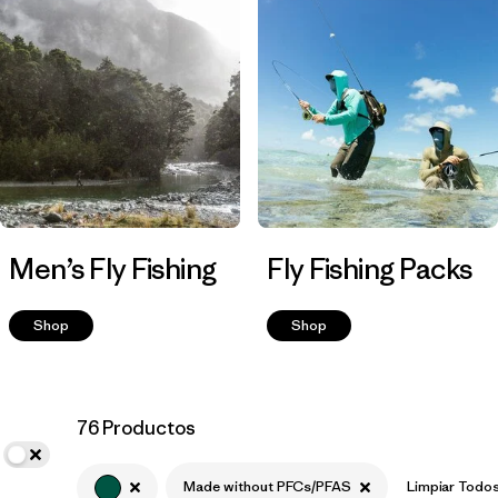
Filtrar por
Materials & Fabric
Men’s Fly Fishing
Fly Fishing Packs
Shop
Shop
76 Productos
Made without PFCs/PFAS
Limpiar Todo