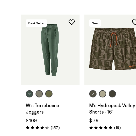
Best Seller
New
W's Terrebonne
M's Hydropeak Volley
Joggers
Shorts - 16"
$ 109
$ 79
Comentarios
Comenta
(157
)
(19
)
Valoración: 4.4 / 5
Valoración: 4.8 / 5