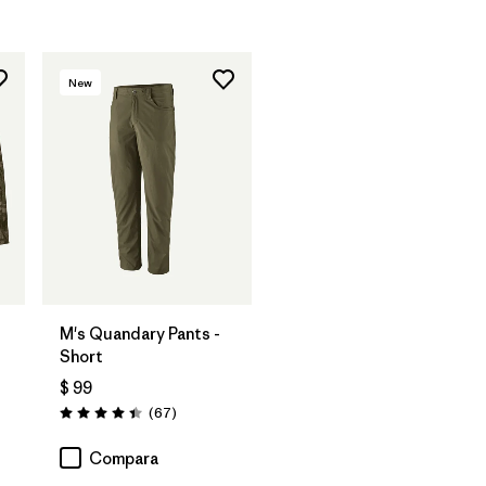
New
M's Quandary Pants -
Short
$ 99
Comentarios
(67
)
Valoración: 4.4 / 5
rios
Compara