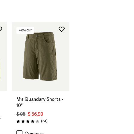
40
% Off
M's Quandary Shorts -
10"
$ 95
$ 56,99
t
Comentarios
(51
)
Valoración: 3.9 / 5
rios
Compara