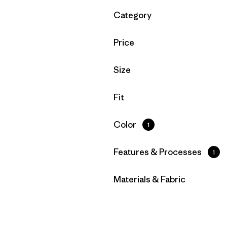
Filtrar por
Category
Filtrar por
Price
Filtrar por
Size
Filtrar por
Fit
Filtrar por
Color
1
Filtrar por
Features & Processes
1
Filtrar por
Materials & Fabric