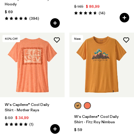
Hoody
$ 145
$ 86,99
$ 69
Comentarios
(14
)
Valoración: 4.6 / 5
Comentarios
(394
)
Valoración: 4.7 / 5
40
% Off
New
W's Capilene® Cool Daily
Shirt - Mother Rays
W's Capilene® Cool Daily
$ 59
$ 34,99
Shirt - Fitz Roy Nimbus
Comentarios
(1
)
Valoración: 5.0 / 5
$ 59