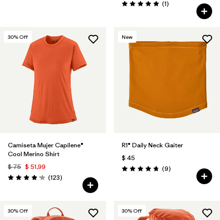
Comentarios
(1
)
Valoración: 5.0 / 5
30
% Off
New
Camiseta Mujer Capilene®
R1® Daily Neck Gaiter
Cool Merino Shirt
$ 45
$ 75
$ 51,99
Comentarios
(9
)
Valoración: 4.8 / 5
Comentarios
(123
)
Valoración: 4.2 / 5
30
% Off
30
% Off