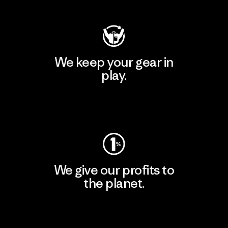
We keep your gear in
play.
Visit Worn Wear
We give our profits to
the planet.
Read Our Commitment