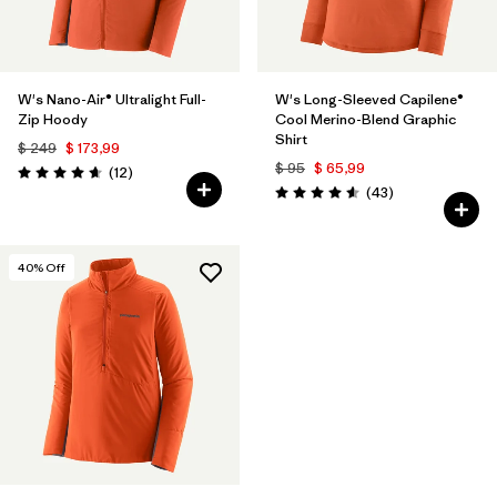
W's Nano-Air® Ultralight Full-
W's Long-Sleeved Capilene®
Zip Hoody
Cool Merino-Blend Graphic
Shirt
$ 249
$ 173,99
$ 95
$ 65,99
Comentarios
(12
)
Valoración: 4.7 / 5
Comentarios
(43
)
Valoración: 4.6 / 5
40
% Off