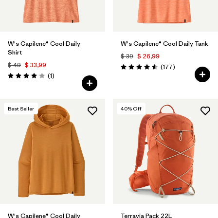
W's Capilene® Cool Daily
W's Capilene® Cool Daily Tank
Shirt
$ 39
$ 26,99
$ 49
$ 33,99
Comentarios
(177
)
Valoración: 4.5 / 5
Comentarios
(1
)
Valoración: 4.0 / 5
Best Seller
40
% Off
W's Capilene® Cool Daily
Terravia Pack 22L