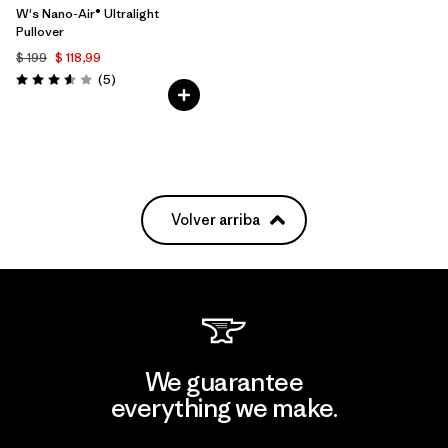
W's Nano-Air® Ultralight
Pullover
$ 199
$ 118,99
Comentarios
(5
)
Valoración: 3.6 / 5
Volver arriba
We guarantee
everything we make.