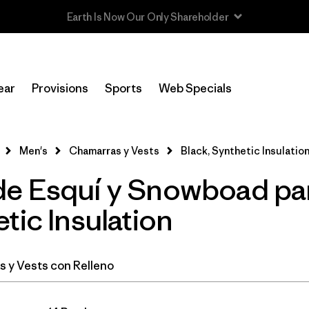
Read Our Work in Progress Report
In-Store Pickup
Selecciona una tienda
ear
Provisions
Sports
Web Specials
Filtrar por
Category
Men's
Chamarras y Vests
Black, Synthetic Insulatio
Filtrar por
Price
e Esquí y Snowboad pa
Filtrar por
Size
tic Insulation
Filtrar por
Fit
 y Vests con Relleno
Filtrar por
Color
1
Filtrar por
Features & Processes