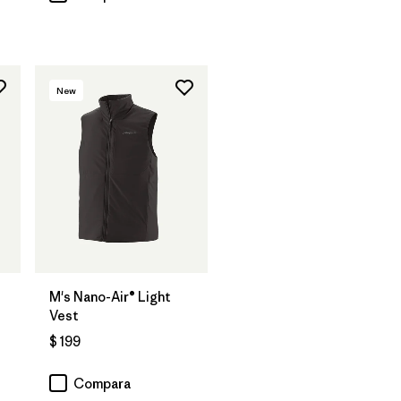
New
M's Nano-Air® Light
Vest
$ 199
Compara