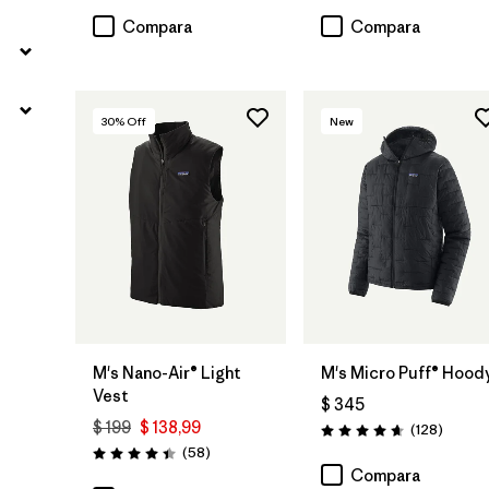
Compara
Compara
30
% Off
New
M's Nano-Air® Light
M's Micro Puff® Hood
Vest
$ 345
$ 199
$ 138,99
Coment
(128
)
Valoración: 4.6 / 5
Comentarios
(58
)
Valoración: 4.4 / 5
Compara