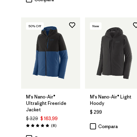
50
% Off
New
M's Nano-Air®
M's Nano-Air® Light
Ultralight Freeride
Hoody
Jacket
$ 299
$ 329
$ 163,99
Comentarios
(8
)
Compara
Valoración: 5.0 / 5