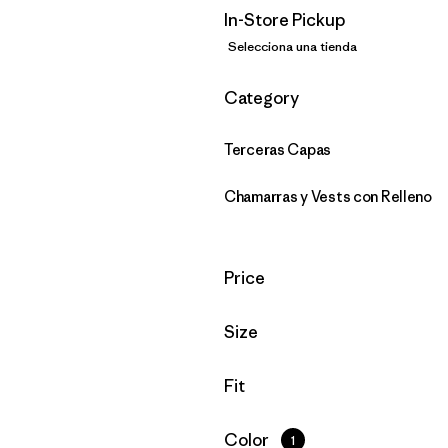
In-Store Pickup
Selecciona una tienda
Filtrar por
Category
Terceras Capas
Chamarras y Vests con Relleno
Filtrar por
Price
Filtrar por
Size
Filtrar por
Fit
Filtrar por
Color
1