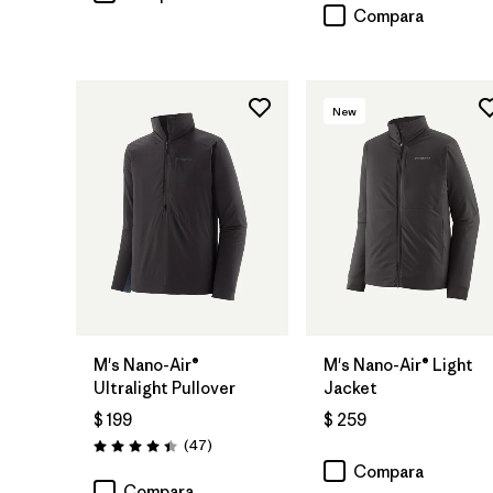
Compara
New
M's Nano-Air®
M's Nano-Air® Light
Ultralight Pullover
Jacket
$ 199
$ 259
Comentarios
(47
)
Valoración: 4.4 / 5
Compara
Compara