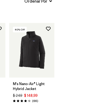
40
% Off
M's Nano-Air® Light
Hybrid Jacket
$ 249
$ 148,99
rios
Comentarios
(66
)
Valoración: 4.2 / 5