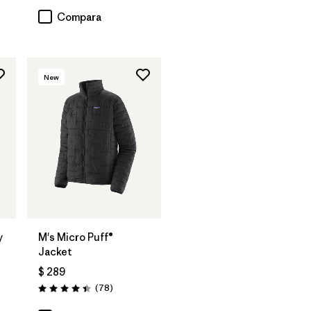
Compara
New
y
M's Micro Puff®
Jacket
$ 289
arios
Comentarios
(78
)
Valoración: 4.4 / 5