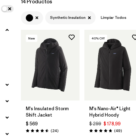
14 Productos
Filtrar por
Materials & Fabric
1
Synthetic Insulation
Limpiar Todos
New
40
% Off
M's Insulated Storm
M's Nano-Air® Light
Shift Jacket
Hybrid Hoody
$ 569
$ 299
$ 178,99
Comentarios
Comenta
(24
)
(49
)
Valoración: 4.6 / 5
Valoración: 4.8 / 5