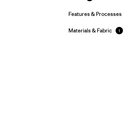
Filtrar por
Features & Processes
Filtrar por
Materials & Fabric
1