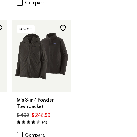
Compara
50
% Off
M's 3-in-1 Powder
Town Jacket
$ 499
$ 248,99
Comentarios
(4
)
Valoración: 4.0 / 5
rios
Compara