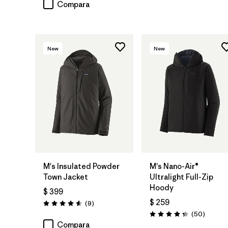
Compara
New
New
M's Insulated Powder
M's Nano-Air®
Town Jacket
Ultralight Full-Zip
Hoody
$ 399
$ 259
Comentarios
(9
)
Valoración: 4.6 / 5
Comenta
(50
)
Valoración: 4.3 / 5
Compara