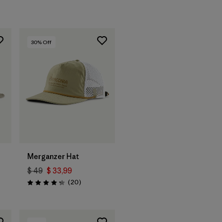
rios
30
% Off
Agregar a la
Bolsa
Merganzer Hat
$ 49
$ 33,99
ios
Comentarios
(20
)
Valoración: 4.3 / 5