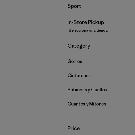
Filtrar por
Sport
In-Store Pickup
Selecciona una tienda
Filtrar por
Category
Gorros
Cinturones
Bufandas y Cuellos
Guantes y Mitones
Filtrar por
Price