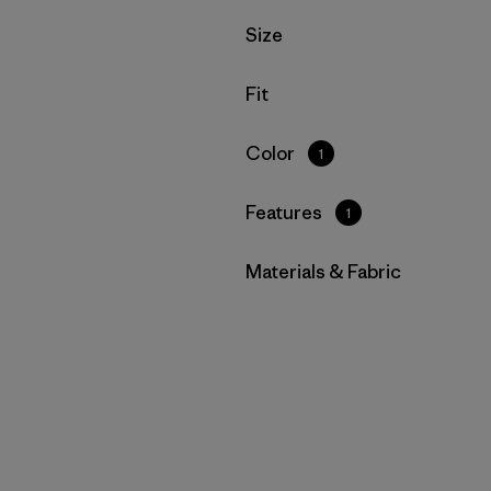
Filtrar por
Size
Filtrar por
Fit
Filtrar por
Color
1
Filtrar por
Features
1
Filtrar por
Materials & Fabric