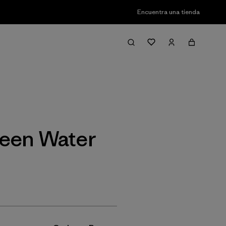
Encuentra una tienda
Filter & Sort
reen Water