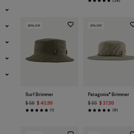
Comenta
(28
)
Valoración: 4.8 / 5
30
% Off
31
% Off
Surf Brimmer
Patagonia® Brimmer
$ 59
$ 40,99
$ 55
$ 37,99
Comentarios
Comentar
(1
)
(8
)
Valoración: 5.0 / 5
Valoración: 4.6 / 5