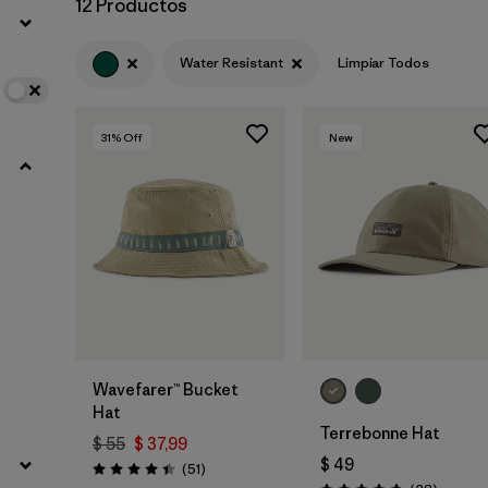
12 Productos
Filtrar por
Features
1
Water Resistant
Limpiar Todos
Filtrar por
Materials & Fabric
31
% Off
New
Agregar a la
Bolsa
Wavefarer™ Bucket
Hat
Terrebonne Hat
$ 55
$ 37,99
$ 49
Comentarios
(51
)
Valoración: 4.4 / 5