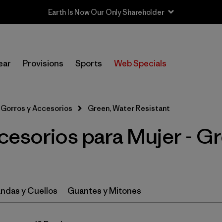
Earth Is Now Our Only Shareholder
Filtrar por
Sport
ear
Provisions
Sports
Web Specials
In-Store Pickup
Selecciona una tienda
Gorros y Accesorios
Green, Water Resistant
Filtrar por
Category
cesorios para Mujer - G
Filtrar por
Price
Filtrar por
Size
ndas y Cuellos
Guantes y Mitones
Filtrar por
Fit
Filtrar por
Color
1