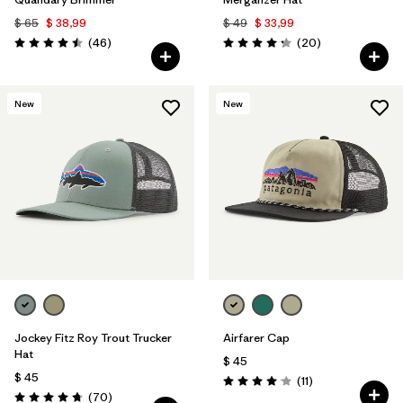
$ 65
$ 38,99
$ 49
$ 33,99
Comentarios
Comentarios
(46
)
(20
)
Valoración: 4.5 / 5
Valoración: 4.3 / 5
New
New
Jockey Fitz Roy Trout Trucker
Airfarer Cap
Hat
$ 45
$ 45
Comentarios
(11
)
Valoración: 4.1 / 5
Comentarios
(70
)