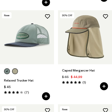
Valoración: 4.8 / 5
New
30
% Off
Caped Merganzer Hat
$ 65
$ 44,99
Relaxed Trucker Hat
Comentarios
(1
)
Valoración: 5.0 / 5
$ 45
Comentarios
(7
)
Valoración: 4.1 / 5
30
% Off
New