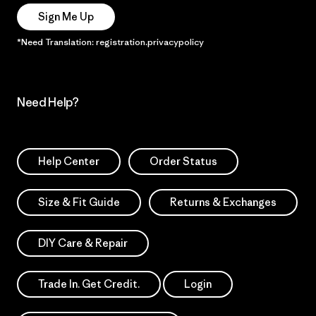
Sign Me Up
*Need Translation: registration.privacypolicy
Need Help?
Help Center
Order Status
Size & Fit Guide
Returns & Exchanges
DIY Care & Repair
Trade In. Get Credit.
Login