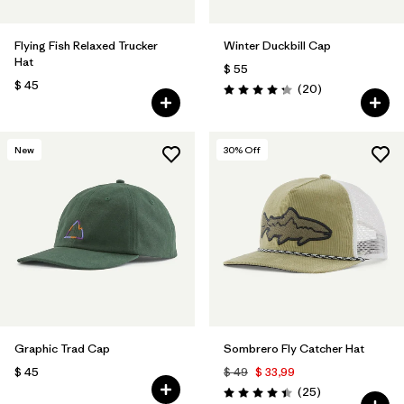
Flying Fish Relaxed Trucker
Winter Duckbill Cap
Hat
$ 55
$ 45
Comentarios
(20
)
Valoración: 4.3 / 5
New
30
% Off
Graphic Trad Cap
Sombrero Fly Catcher Hat
$ 45
$ 49
$ 33,99
Comentarios
(25
)
Valoración: 4.4 / 5