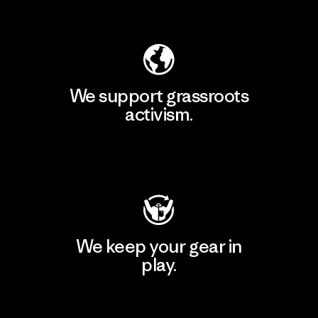
Explore Our Footprint
We support grassroots
activism.
Visit Patagonia Action Works
We keep your gear in
play.
Visit Worn Wear