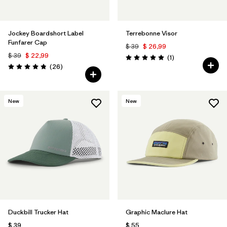
Jockey Boardshort Label
Terrebonne Visor
Funfarer Cap
$ 39
$ 26,99
$ 39
$ 22,99
Comentarios
(1
)
Valoración: 5.0 / 5
Comentarios
(26
)
Valoración: 4.8 / 5
New
New
Duckbill Trucker Hat
Graphic Maclure Hat
$ 39
$ 55