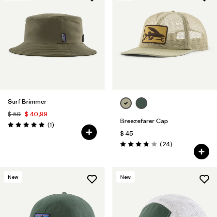
Surf Brimmer
$ 59
$ 40,99
Breezefarer Cap
Comentarios
(1
)
Valoración: 5.0 / 5
$ 45
Comentarios
(24
)
Valoración: 3.8 / 5
New
New