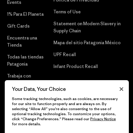
Events
Terms of Use
1% Para El Planeta
Statement on Modern Slavery in
Gift Cards
Supply Chain
Encuentra una
Mapa del sitio Patagonia México
Tienda
UPF Recall
Todas las tiendas
Patagonia
Infant Product Recall
Trabaja con
Nosotros
Your Data, Your Choice
Prensa
Some tracking technologies, such as cookies, are necessary
for our site to function properly and are always on. By
selecting “Allow All” you’re also consenting to the use of
optional tracking technologies. To customize your options,
click “Change Preferences.” Please read our
Privacy Notice
© 2026 Patagonia, Inc. Todos los derechos reservados.
for more details.