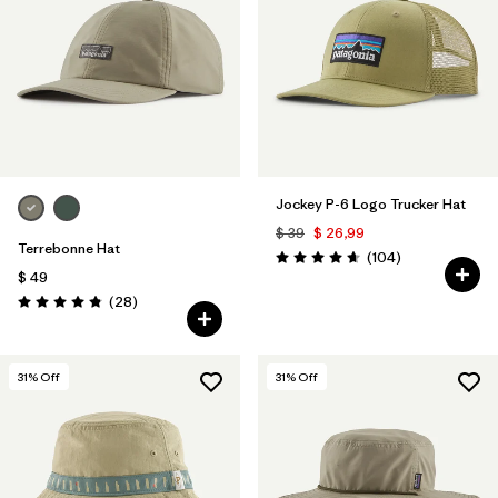
Filtrar por
Fit
Filtrar por
Color
1
Filtrar por
Features
1
Jockey P-6 Logo Trucker Hat
Filtrar por
Materials & Fabric
$ 39
$ 26,99
Terrebonne Hat
Comentarios
(104
)
Valoración: 4.7 / 5
$ 49
Comentarios
(28
)
Valoración: 4.8 / 5
31
% Off
31
% Off