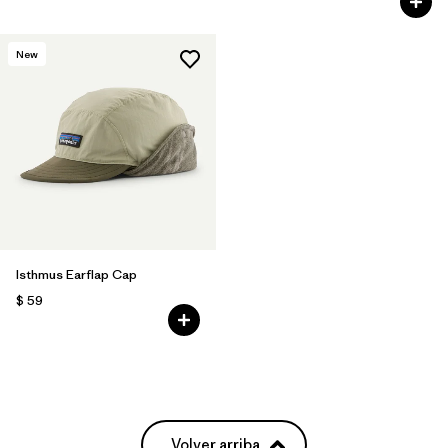
New
Isthmus Earflap Cap
$ 59
Volver arriba