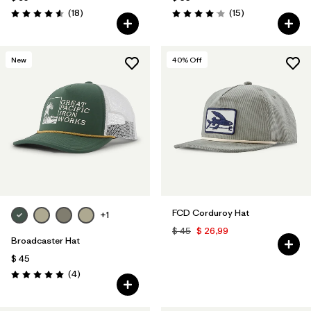
Comentarios
Comentarios
(18
)
(15
)
Valoración: 4.6 / 5
Valoración: 4.1 / 5
New
40
% Off
FCD Corduroy Hat
+1
$ 45
$ 26,99
Broadcaster Hat
$ 45
Comentarios
(4
)
Valoración: 5.0 / 5