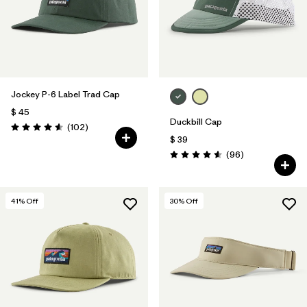
Jockey P-6 Label Trad Cap
$ 45
Duckbill Cap
Comentarios
(102
)
Valoración: 4.6 / 5
$ 39
Comentarios
(96
)
Valoración: 4.6 / 5
41
% Off
30
% Off