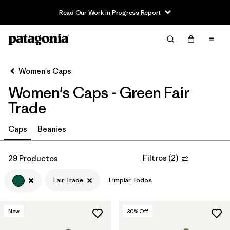
Read Our Work in Progress Report
Filter & Sort
Limpiar Todos
Ordenar Por
Women's Caps
Filtrar por
Sport
Women's Caps - Green Fair
Filtrar por
Product Family
Trade
In-Store Pickup
Caps
Beanies
Selecciona una tienda
Filtros
(
2
)
29 Productos
Filtrar por
Category
Fair Trade
Limpiar Todos
Filtrar por
Price
New
30
% Off
Filtrar por
Size