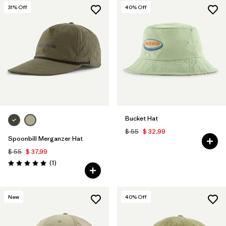
31
% Off
40
% Off
Bucket Hat
$ 55
$ 32,99
Spoonbill Merganzer Hat
$ 55
$ 37,99
Comentarios
(1
)
Valoración: 5.0 / 5
New
40
% Off