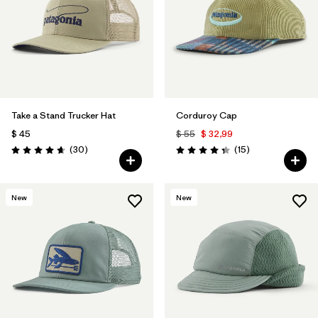
Take a Stand Trucker Hat
Corduroy Cap
$ 45
$ 55
$ 32,99
Comentarios
Comentarios
(30
)
(15
)
Valoración: 4.6 / 5
Valoración: 4.3 / 5
New
New