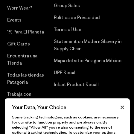
Group Sales
Worn Wear®
Política de Privacidad
Events
Terms of Use
1% Para El Planeta
Statement on Modern Slavery in
Gift Cards
Supply Chain
Encuentra una
Mapa del sitio Patagonia México
Tienda
UPF Recall
Todas las tiendas
Patagonia
Infant Product Recall
Trabaja con
Nosotros
Your Data, Your Choice
Prensa
Some tracking technologies, such as cookies, are necessary
for our site to function properly and are always on. By
selecting “Allow All” you’re also consenting to the use of
optional tracking technologies. To customize your options,