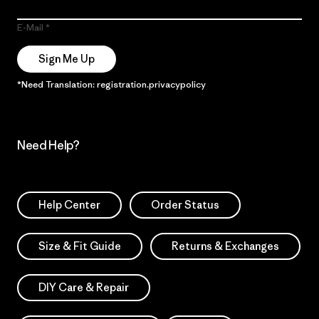
E-Mail
Sign Me Up
*Need Translation: registration.privacypolicy
Need Help?
Help Center
Order Status
Size & Fit Guide
Returns & Exchanges
DIY Care & Repair