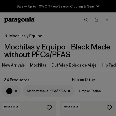
Sale — Up to 40% Off Past-Season Clothing & Gear
Filter & Sort
Limpiar Todos
In-Store Pickup
Selecciona una tienda
Mochilas y Equipo
Mochilas y Equipo - Black Made
Ordenar Por
without PFCs/PFAS
Filtrar por
Category
New Arrivals
Mochilas
Duffels y Bolsos de Viaje
Hip Pac
Filtrar por
Price
Filtros
(
2
)
34 Productos
Filtrar por
Color
1
Made without PFCs/PFAS
Limpiar Todos
Filtrar por
Features & Processes
1
Best Seller
Best Seller
Filtrar por
Materials & Fabric