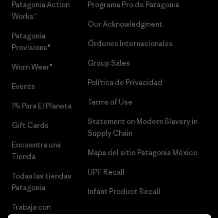
Patagonia Action
Programa Pro de Patagonia
Works™
Our Acknowledgment
Patagonia
Órdenes Internacionales
Provisions®
Group Sales
Worn Wear®
Política de Privacidad
Events
Terms of Use
1% Para El Planeta
Statement on Modern Slavery in
Gift Cards
Supply Chain
Encuentra una
Mapa del sitio Patagonia México
Tienda
UPF Recall
Todas las tiendas
Patagonia
Infant Product Recall
Trabaja con