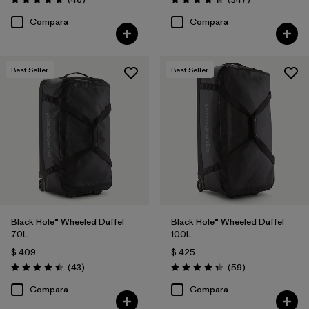
Valoración: 4.8 / 5
Valoración: 4.3 / 5
Compara
Compara
Best Seller
Best Seller
Black Hole® Wheeled Duffel
Black Hole® Wheeled Duffel
70L
100L
$ 409
$ 425
Comentarios
Comentarios
(43
)
(59
)
Valoración: 4.5 / 5
Valoración: 4.3 / 5
Compara
Compara