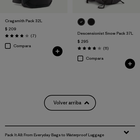
Cragsmith Pack 32L
$ 209
Descensionist Snow Pack 37L
Comentarios
(7
)
Valoración: 3.9 / 5
$ 295
Compara
Comentarios
(11
)
Valoración: 3.8 / 5
Compara
Volver arriba
Pack It All: From Everyday Bags to Waterproof Luggage