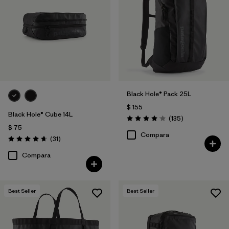
Black Hole® Pack 25L
$ 155
Black Hole® Cube 14L
Comentarios
(135
)
Valoración: 4.1 / 5
$ 75
Compara
Comentarios
(31
)
Valoración: 4.6 / 5
Compara
Best Seller
Best Seller