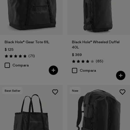
Black Hole® Gear Tote 61L
Black Hole® Wheeled Duffel
40L
$ 125
$ 369
Comentarios
(71
)
Valoración: 4.9 / 5
Comentarios
(65
)
Valoración: 4.1 / 5
Compara
Compara
Best Seller
New