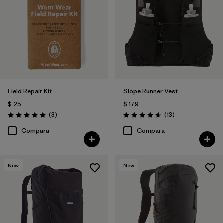
Field Repair Kit
Slope Runner Vest
$ 25
$ 179
Comentarios
Comentarios
(3
)
(13
)
Valoración: 5.0 / 5
Valoración: 4.7 / 5
Compara
Compara
New
New