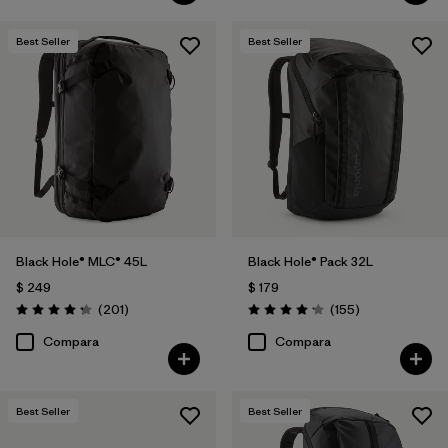
Best Seller
Best Seller
Black Hole® MLC® 45L
Black Hole® Pack 32L
$ 249
$ 179
Comentarios
Comentarios
(201
)
(155
)
Valoración: 4.3 / 5
Valoración: 4.2 / 5
Compara
Compara
Best Seller
Best Seller