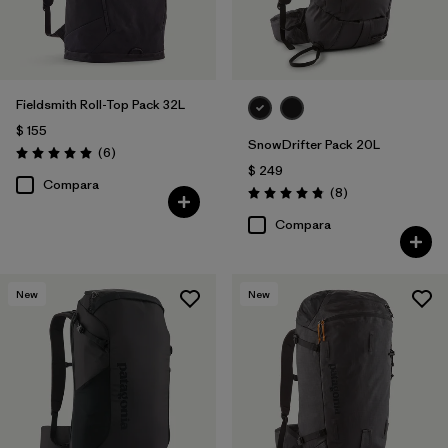
Fieldsmith Roll-Top Pack 32L
$ 155
SnowDrifter Pack 20L
Comentarios
(6
)
Valoración: 5.0 / 5
$ 249
Compara
Comentarios
(8
)
Valoración: 4.9 / 5
Compara
New
New