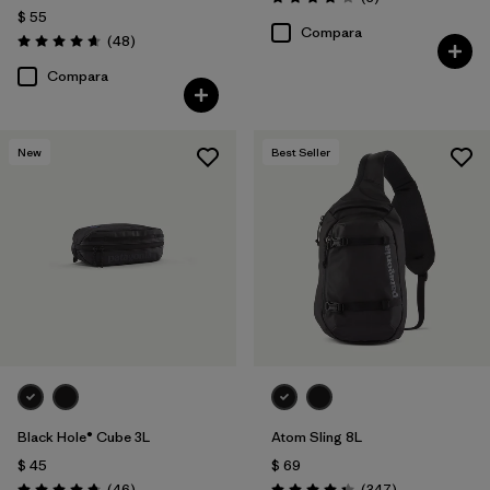
Valoración: 4.0 / 5
$ 55
Compara
Comentarios
(48
)
Valoración: 4.7 / 5
Compara
New
Best Seller
Black Hole® Cube 3L
Atom Sling 8L
$ 45
$ 69
Comentarios
Comentarios
(46
)
(347
)