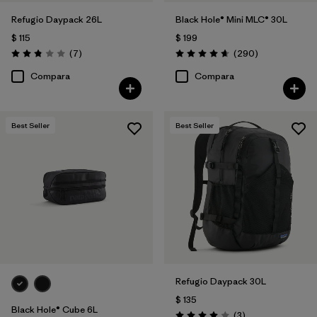
Refugio Daypack 26L
Black Hole® Mini MLC® 30L
$ 115
$ 199
Comentarios
Comentarios
(7
)
(290
)
Valoración: 2.9 / 5
Valoración: 4.7 / 5
Compara
Compara
Best Seller
Best Seller
Refugio Daypack 30L
$ 135
Black Hole® Cube 6L
Comentarios
(3
)