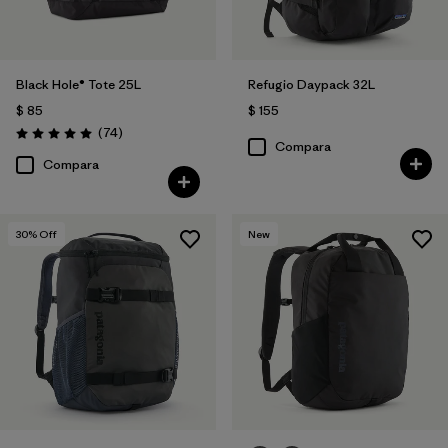
Black Hole® Tote 25L
Refugio Daypack 32L
$ 85
$ 155
Comentarios
(74
)
Valoración: 5.0 / 5
Compara
Compara
30
% Off
New