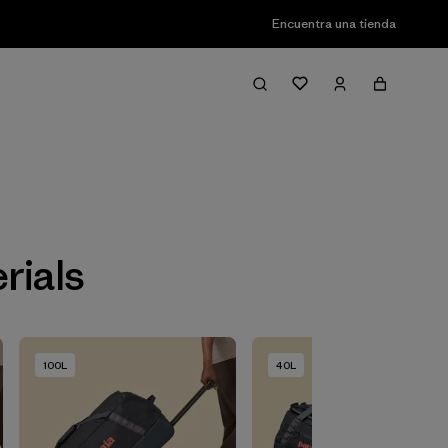
Encuentra una tienda
Filter & Sort
rials
100L
40L