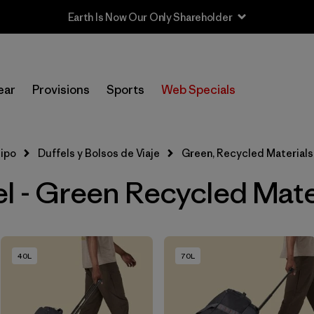
Earth Is Now Our Only Shareholder
In-Store Pickup
Selecciona una tienda
ear
Provisions
Sports
Web Specials
Filtrar por
Category
uipo
Duffels y Bolsos de Viaje
Green, Recycled Materials
Filtrar por
Price
l - Green Recycled Mate
Filtrar por
Color
1
Filtrar por
Features & Processes
40L
70L
Filtrar por
Materials & Fabric
1
Filtrar por
Volume