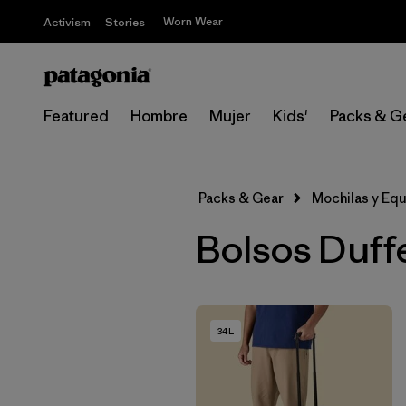
Worn Wear
Activism
Stories
Featured
Hombre
Mujer
Kids'
Packs & G
Packs & Gear
Mochilas y Eq
Bolsos Duffe
34L