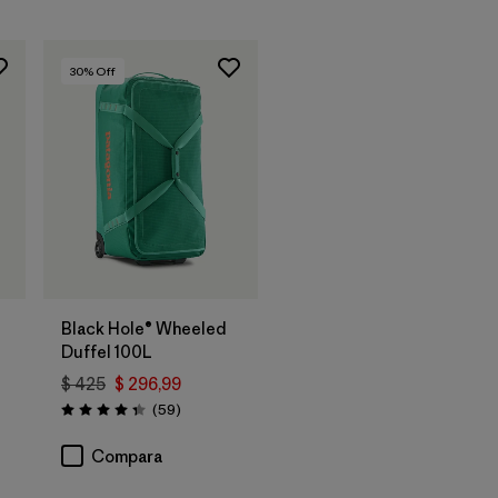
30
% Off
Agregar a la
Bolsa
Black Hole® Wheeled
Duffel 100L
$ 425
$ 296,99
rios
Comentarios
(59
)
Valoración: 4.3 / 5
Compara