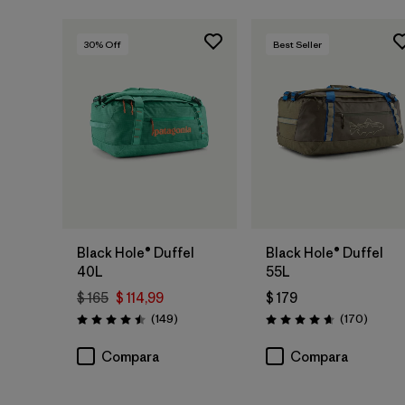
30
% Off
Best Seller
Agregar a la
Agregar a la
Bolsa
Bolsa
Black Hole® Duffel
Black Hole® Duffel
40L
55L
$ 165
$ 114,99
$ 179
Comentarios
Coment
(149
)
(170
)
Valoración: 4.5 / 5
Valoración: 4.6 / 5
Compara
Compara