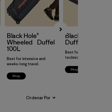
Black Hole®
Black Hole®
Wheeled Duffel
Duffel 40L
100L
Best for overnights or
technical day trips.
Best for intensive and
weeks-long travel.
Shop
Shop