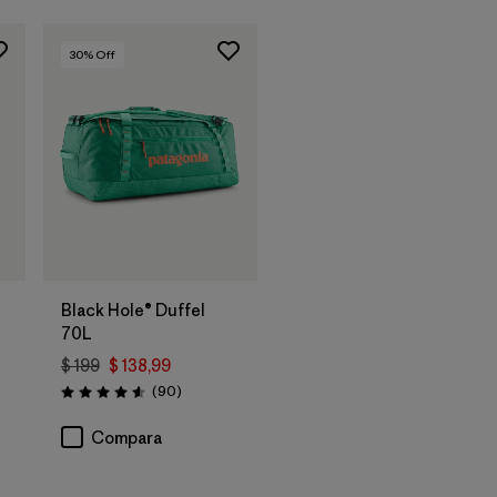
30
% Off
Agregar a la
Bolsa
Black Hole® Duffel
70L
$ 199
$ 138,99
arios
Comentarios
(90
)
Valoración: 4.6 / 5
Compara