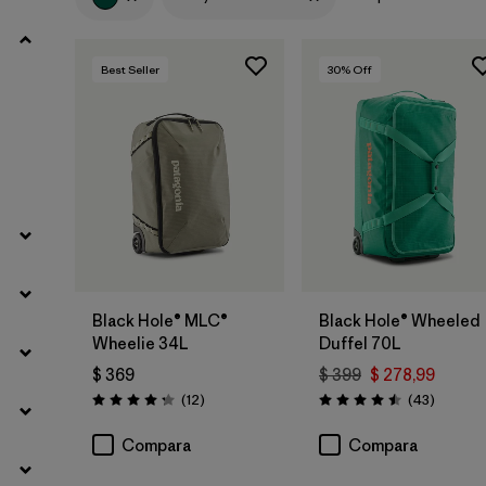
Best Seller
30
% Off
Agregar a la
Agregar a la
Bolsa
Bolsa
Black Hole® MLC®
Black Hole® Wheeled
Wheelie 34L
Duffel 70L
$ 369
$ 399
$ 278,99
Comentarios
Comenta
(12
)
(43
)
Valoración: 4.3 / 5
Valoración: 4.5 / 5
Compara
Compara