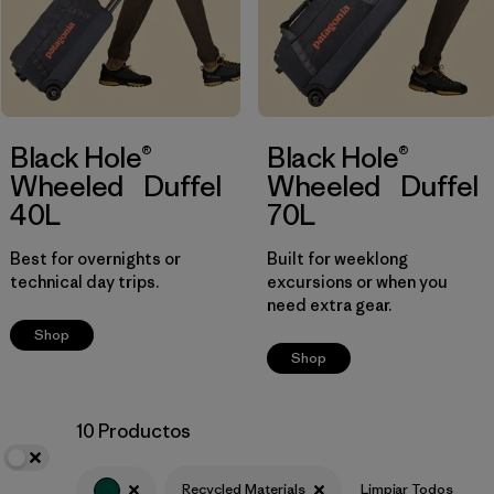
Black Hole®
Black Hole®
Wheeled Duffel
Wheeled Duffel
40L
70L
Best for overnights or
Built for weeklong
technical day trips.
excursions or when you
need extra gear.
Shop
Shop
10 Productos
Recycled Materials
Limpiar Todos