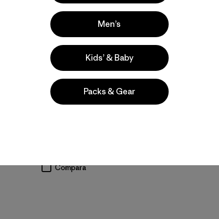
New
Men’s
Kids’ & Baby
Agregar a la
Bolsa
Packs & Gear
Great Divider 26L
$ 335
Comentarios
(16
)
Valoración: 4.8 / 5
Compara