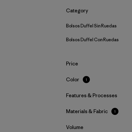
Filtrar por
Category
Bolsos Duffel Sin Ruedas
Bolsos Duffel Con Ruedas
Filtrar por
Price
Filtrar por
Color
1
Filtrar por
Features & Processes
Filtrar por
Materials & Fabric
1
Filtrar por
Volume