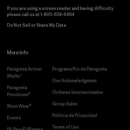
If you are using a screen reader and having difficulty
please call us at
1-800-638-6464
Do Not Sell or Share My Data
More Info
Patagonia Action
Programa Pro de Patagonia
Works™
Our Acknowledgment
Patagonia
Órdenes Internacionales
Provisions®
Group Sales
Worn Wear®
Política de Privacidad
Events
Terms of Use
1% Para El Planeta