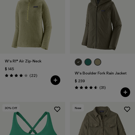
W's R1® Air Zip-Neck
$ 145
W's Boulder Fork Rain Jacket
Comentarios
(22
)
Valoración: 4.0 / 5
$ 239
Comentarios
(31
)
Valoración: 4.5 / 5
30
% Off
New