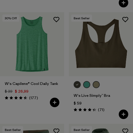
Valoración: 4.6 / 5
30
% Off
Best Seller
W's Capilene® Cool Daily Tank
$ 39
$ 26,99
W's Live Simply™ Bra
Comentarios
(177
)
Valoración: 4.5 / 5
$ 59
Comentarios
(71
)
Valoración: 4.3 / 5
Best Seller
Best Seller