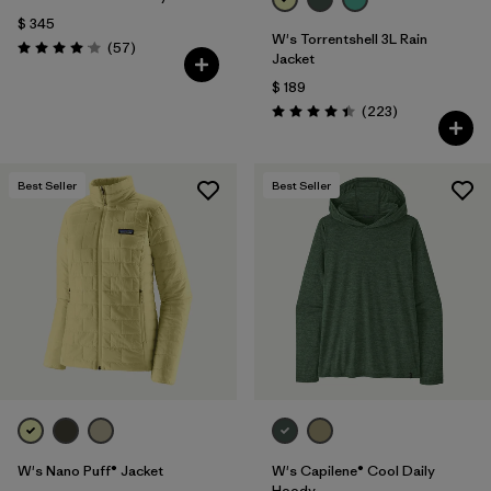
$ 345
W's Torrentshell 3L Rain
Comentarios
(57
)
Valoración: 4.1 / 5
Jacket
$ 189
Comentarios
(223
)
Valoración: 4.4 / 5
Best Seller
Best Seller
W's Nano Puff® Jacket
W's Capilene® Cool Daily
Hoody