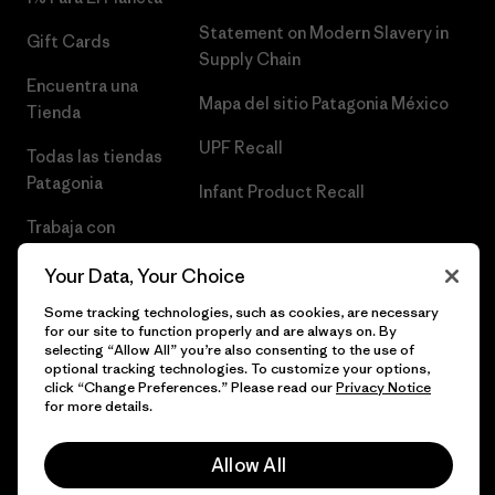
Statement on Modern Slavery in
Gift Cards
Supply Chain
Encuentra una
Mapa del sitio Patagonia México
Tienda
UPF Recall
Todas las tiendas
Patagonia
Infant Product Recall
Trabaja con
Nosotros
Your Data, Your Choice
Prensa
Some tracking technologies, such as cookies, are necessary
for our site to function properly and are always on. By
selecting “Allow All” you’re also consenting to the use of
optional tracking technologies. To customize your options,
click “Change Preferences.” Please read our
Privacy Notice
© 2026 Patagonia, Inc. Todos los derechos reservados.
for more details.
Allow All