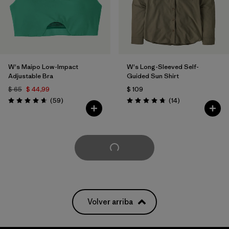
W's Maipo Low-Impact
W's Long-Sleeved Self-
Adjustable Bra
Guided Sun Shirt
$ 65
$ 44,99
$ 109
Comentarios
Comentarios
(59
)
(14
)
Valoración: 4.7 / 5
Valoración: 4.8 / 5
Cargar Más
Volver arriba