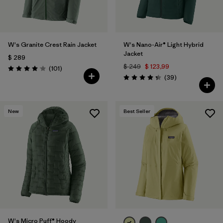
W's Granite Crest Rain Jacket
W's Nano-Air® Light Hybrid
Jacket
$ 289
$ 249
$ 123,99
Comentarios
(101
)
Valoración: 4.1 / 5
Comentarios
(39
)
Valoración: 4.3 / 5
New
Best Seller
W's Micro Puff® Hoody