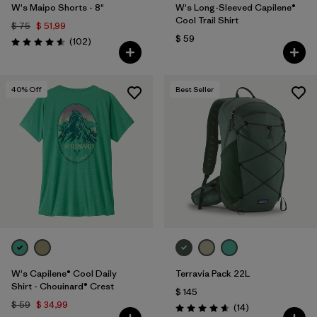
W's Maipo Shorts - 8"
W's Long-Sleeved Capilene®
Cool Trail Shirt
$ 75
$ 51,99
$ 59
Comentarios
(102
)
Valoración: 4.6 / 5
40
% Off
Best Seller
W's Capilene® Cool Daily
Terravia Pack 22L
Shirt - Chouinard® Crest
$ 145
$ 59
$ 34,99
Comentarios
(14
)
Valoración: 4.6 / 5