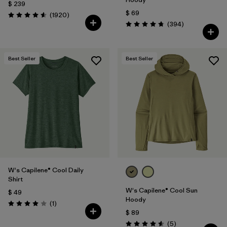
$ 239
$ 69
Comentarios
(1920
)
Valoración: 4.6 / 5
Comentarios
(394
)
Valoración: 4.7 / 5
Best Seller
Best Seller
W's Capilene® Cool Daily
Shirt
W's Capilene® Cool Sun
$ 49
Hoody
Comentarios
(1
)
Valoración: 4.0 / 5
$ 89
Comentarios
(5
)