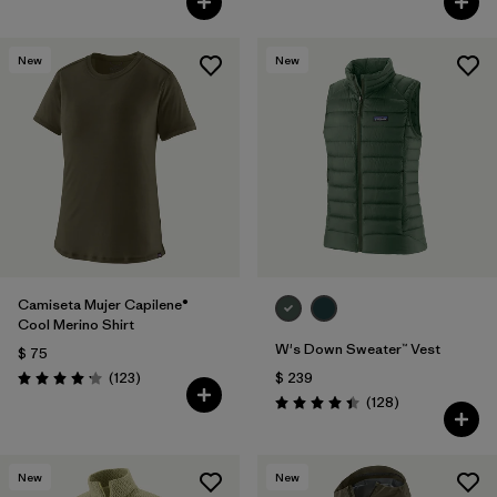
New
New
Camiseta Mujer Capilene®
Cool Merino Shirt
W's Down Sweater™ Vest
$ 75
Comentarios
(123
)
$ 239
Valoración: 4.2 / 5
Comentarios
(128
)
Valoración: 4.4 / 5
New
New