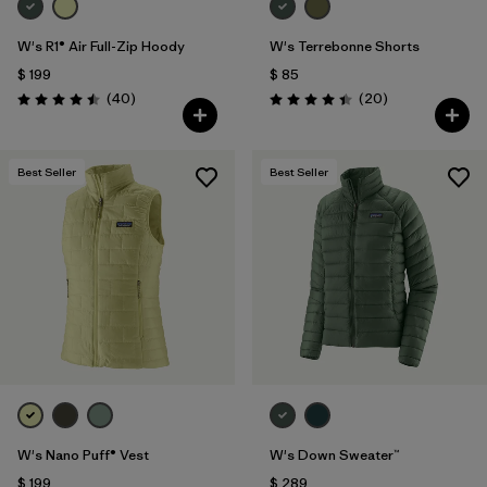
W's R1® Air Full-Zip Hoody
W's Terrebonne Shorts
$ 199
$ 85
Comentarios
Comentarios
(40
)
(20
)
Valoración: 4.5 / 5
Valoración: 4.5 / 5
Best Seller
Best Seller
W's Nano Puff® Vest
W's Down Sweater™
$ 199
$ 289