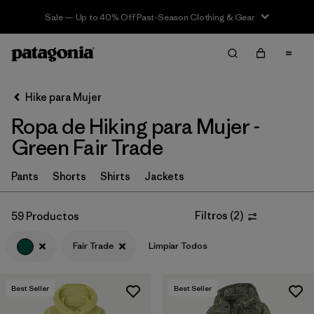
Sale — Up to 40% Off Past-Season Clothing & Gear
Filter & Sort
Limpiar Todos
In-Store Pickup
Selecciona una tienda
Hike para Mujer
Ropa de Hiking para Mujer -
Ordenar Por
Green Fair Trade
Filtrar por
Category
Pants
Shorts
Shirts
Jackets
Filtrar por
Price
Filtros
(
2
)
59 Productos
Filtrar por
Fit
Fair Trade
Limpiar Todos
Filtrar por
Color
1
Best Seller
Best Seller
Filtrar por
Features & Processes
1