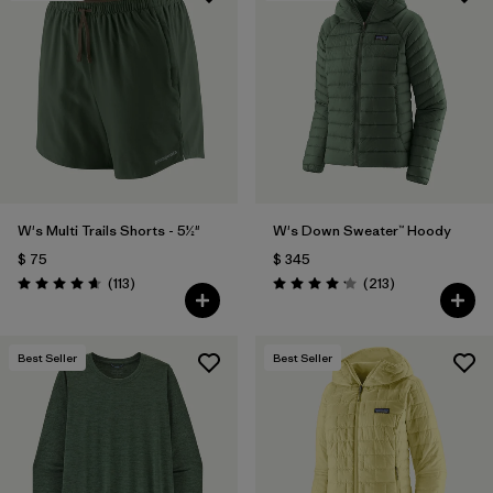
W's Multi Trails Shorts - 5½"
W's Down Sweater™ Hoody
$ 75
$ 345
Comentarios
Comentarios
(113
)
(213
)
Valoración: 4.7 / 5
Valoración: 4.2 / 5
Best Seller
Best Seller