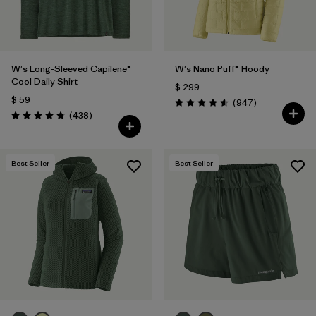
W's Long-Sleeved Capilene®
W's Nano Puff® Hoody
Cool Daily Shirt
$ 299
$ 59
Comentarios
(947
)
Valoración: 4.6 / 5
Comentarios
(438
)
Valoración: 4.7 / 5
Best Seller
Best Seller