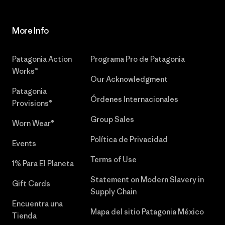
More Info
Patagonia Action
Programa Pro de Patagonia
Works™
Our Acknowledgment
Patagonia
Órdenes Internacionales
Provisions®
Group Sales
Worn Wear®
Política de Privacidad
Events
Terms of Use
1% Para El Planeta
Statement on Modern Slavery in
Gift Cards
Supply Chain
Encuentra una
Mapa del sitio Patagonia México
Tienda