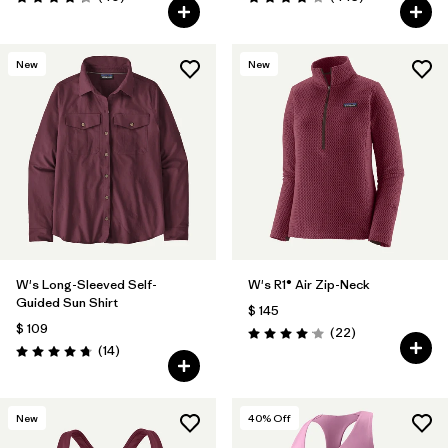
Valoración: 4.3 / 5
Valoración: 4.1 / 5
New
New
W's Long-Sleeved Self-
W's R1® Air Zip-Neck
Guided Sun Shirt
$ 145
$ 109
Comentarios
(22
)
Valoración: 4.0 / 5
Comentarios
(14
)
Valoración: 4.8 / 5
New
40
% Off