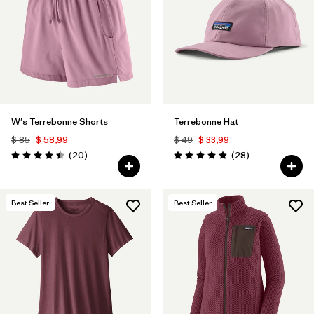
W's Terrebonne Shorts
Terrebonne Hat
$ 85
$ 58,99
$ 49
$ 33,99
Comentarios
Comentarios
(20
)
(28
)
Valoración: 4.5 / 5
Valoración: 4.8 / 5
Best Seller
Best Seller