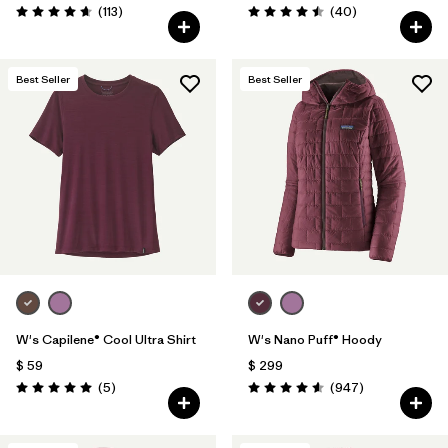
Comentarios
Comentarios
(113
)
(40
)
Valoración: 4.7 / 5
Valoración: 4.5 / 5
Best Seller
Best Seller
W's Capilene® Cool Ultra Shirt
W's Nano Puff® Hoody
$ 59
$ 299
Comentarios
Comentarios
(5
)
(947
)
Valoración: 5.0 / 5
Valoración: 4.6 / 5