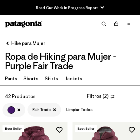
Read Our Work in Progress Report
Filter & Sort
Limpiar Todos
In-Store Pickup
Selecciona una tienda
Hike para Mujer
Ropa de Hiking para Mujer -
Ordenar Por
Purple Fair Trade
Filtrar por
Category
Pants
Shorts
Shirts
Jackets
Filtrar por
Price
Filtros
(
2
)
42 Productos
Filtrar por
Fit
Fair Trade
Limpiar Todos
Filtrar por
Color
1
Best Seller
Best Seller
Filtrar por
Features & Processes
1