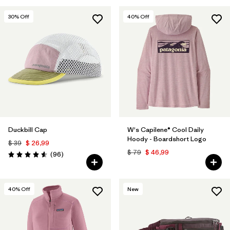
30
% Off
40
% Off
Duckbill Cap
W's Capilene® Cool Daily
Hoody - Boardshort Logo
$ 39
$ 26,99
$ 79
$ 46,99
Comentarios
(96
)
Valoración: 4.6 / 5
40
% Off
New