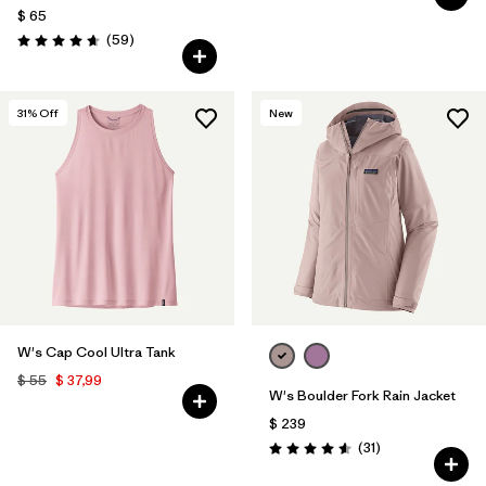
$ 65
Comentarios
(59
)
Valoración: 4.7 / 5
31
% Off
New
W's Cap Cool Ultra Tank
$ 55
$ 37,99
W's Boulder Fork Rain Jacket
$ 239
Comentarios
(31
)
Valoración: 4.5 / 5