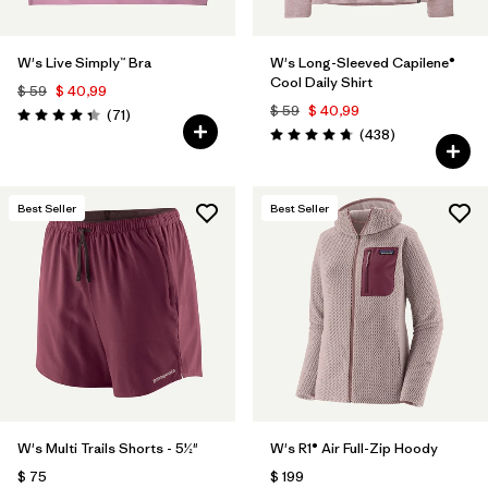
W's Live Simply™ Bra
W's Long-Sleeved Capilene®
Cool Daily Shirt
$ 59
$ 40,99
$ 59
$ 40,99
Comentarios
(71
)
Valoración: 4.3 / 5
Comentarios
(438
)
Valoración: 4.7 / 5
Best Seller
Best Seller
W's Multi Trails Shorts - 5½"
W's R1® Air Full-Zip Hoody
$ 75
$ 199