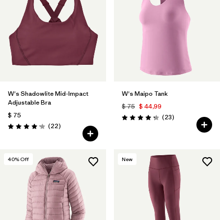
W's Shadowlite Mid-Impact
W's Maipo Tank
Adjustable Bra
$ 75
$ 44,99
$ 75
Comentarios
(23
)
Valoración: 4.3 / 5
Comentarios
(22
)
Valoración: 4.1 / 5
40
% Off
New