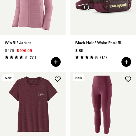
W's R1® Jacket
Black Hole® Waist Pack 5L
$ 179
$ 106,99
$ 85
Comentarios
Comentarios
(31
)
(17
)
Valoración: 3.9 / 5
Valoración: 4.4 / 5
New
New