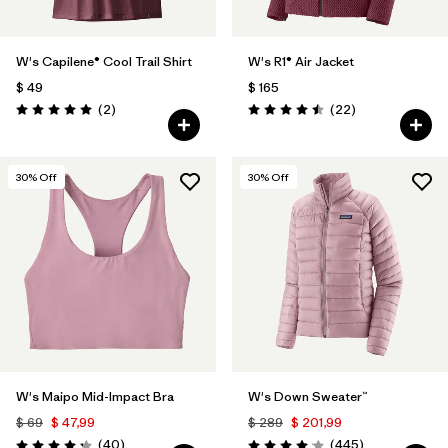
W's Capilene® Cool Trail Shirt
W's R1® Air Jacket
$ 49
$ 165
Comentarios
Comentarios
(2
)
(22
)
Valoración: 5.0 / 5
Valoración: 4.5 / 5
30
% Off
30
% Off
W's Maipo Mid-Impact Bra
W's Down Sweater™
$ 69
$ 47,99
$ 289
$ 201,99
Comentarios
Comentarios
(40
)
(445
)