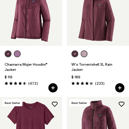
Filtrar por
Materials & Fabric
Filtrar por
Product Family
Filtrar por
Volume
Filtrar por
Gender
Chamarra Mujer Houdini®
W's Torrentshell 3L Rain
Filtrar por
Size
Jacket
Jacket
$ 119
$ 189
Comentarios
Comentarios
(472
)
(223
)
Valoración: 4.5 / 5
Valoración: 4.4 / 5
Best Seller
Best Seller