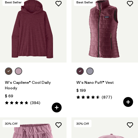
Best Seller
Best Seller
W's Capilene® Cool Daily
W's Nano Puff® Vest
Hoody
$ 199
$ 69
Comentarios
(877
)
Valoración: 4.6 / 5
Comentarios
(394
)
Valoración: 4.7 / 5
30
% Off
30
% Off