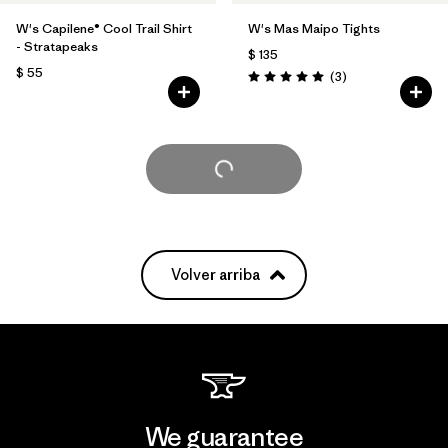
W's Capilene® Cool Trail Shirt
W's Mas Maipo Tights
- Stratapeaks
$ 135
$ 55
Comentarios
(3
)
Valoración: 5.0 / 5
Cargar Más
Volver arriba
We guarantee