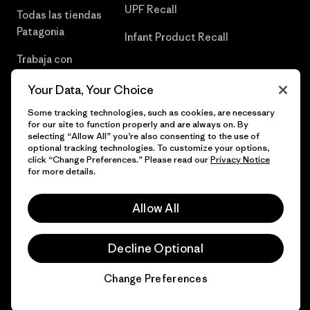
UPF Recall
Todas las tiendas
Patagonia
Infant Product Recall
Trabaja con
Nosotros
Your Data, Your Choice
Prensa
Some tracking technologies, such as cookies, are necessary
for our site to function properly and are always on. By
selecting “Allow All” you’re also consenting to the use of
optional tracking technologies. To customize your options,
click “Change Preferences.” Please read our
Privacy Notice
© 2026 Patagonia, Inc. Todos los derechos reservados.
for more details.
Allow All
español
Decline Optional
Change Preferences
Chat