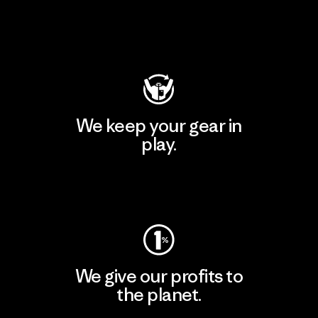
Visit Patagonia Action Works
We keep your gear in
play.
Visit Worn Wear
We give our profits to
the planet.