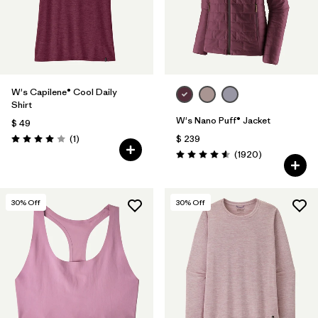
W's Capilene® Cool Daily
Shirt
W's Nano Puff® Jacket
$ 49
Comentarios
(1
)
$ 239
Valoración: 4.0 / 5
Comentarios
(1920
)
Valoración: 4.6 / 5
30
% Off
30
% Off