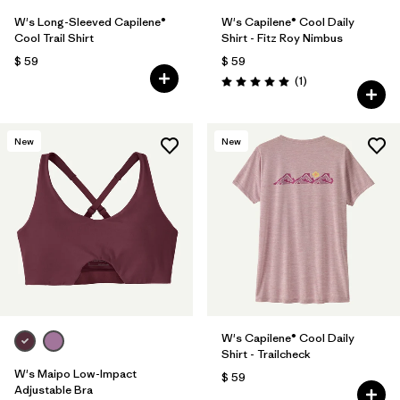
W's Long-Sleeved Capilene®
W's Capilene® Cool Daily
Cool Trail Shirt
Shirt - Fitz Roy Nimbus
$ 59
$ 59
Comentarios
(1
)
Valoración: 5.0 / 5
New
New
W's Capilene® Cool Daily
Shirt - Trailcheck
W's Maipo Low-Impact
$ 59
Adjustable Bra