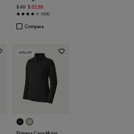
$ 89
$ 52,99
arios
Comentarios
(123
)
Valoración: 4.0 / 5
Compara
40
% Off
Primera Capa Mujer