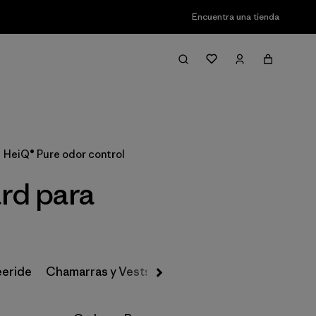
Encuentra una tienda
Filter & Sort
HeiQ® Pure odor control
rd para
eeride
Chamarras y Vests
Pantalones de Nieve
Prim