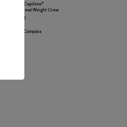
W's Capilene®
Thermal Weight Crew
$ 109
Compara