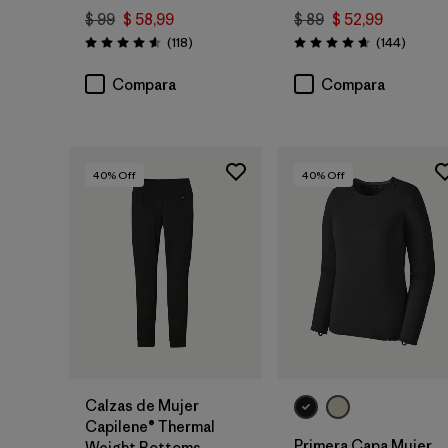
$ 99
$ 58,99
$ 89
$ 52,99
Comentarios
Coment
(118
)
(144
)
Valoración: 4.6 / 5
Valoración: 4.6 / 5
Compara
Compara
40
% Off
40
% Off
Calzas de Mujer
Capilene® Thermal
Primera Capa Mujer
Weight Bottoms