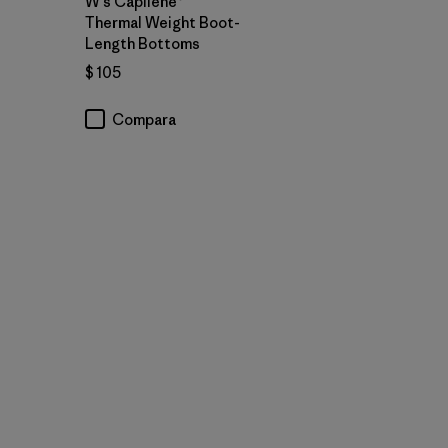
W's Capilene®
Thermal Weight Boot-
Length Bottoms
$ 105
Compara