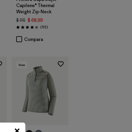
Capilene® Thermal
Weight Zip-Neck
$ 115
$ 68,99
rios
Comentarios
(112
)
Valoración: 4.4 / 5
Compara
New