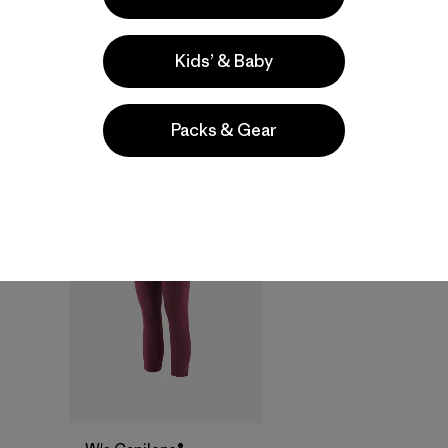
W's Capilene®
W's Capilene®
Thermal Weight Zip-
Thermal Weight
Neck
Bottoms
Kids’ & Baby
$ 119
$ 109
Packs & Gear
Compara
Compara
New