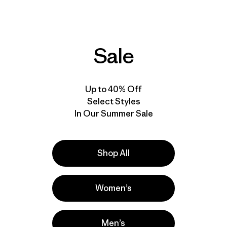
W's Capilene®
W's Capilene®
Lightweight Bottoms
Lightweight Crew
Sale
$ 75
$ 75
Compara
Compara
Up to 40% Off
Select Styles
In Our Summer Sale
New
New
Shop All
Women’s
Men’s