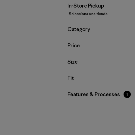
In-Store Pickup
Selecciona una tienda
Filtrar por
Category
Filtrar por
Price
Filtrar por
Size
Filtrar por
Fit
Filtrar por
Features & Processes
1