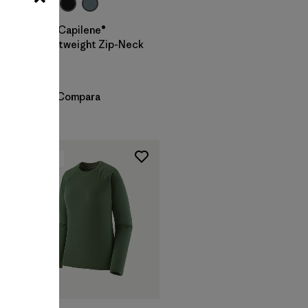
W's Capilene®
Lightweight Zip-Neck
$ 85
Compara
New