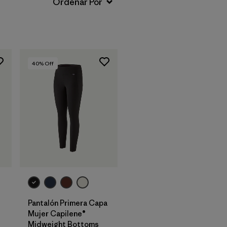
40
% Off
Pantalón Primera Capa
Mujer Capilene®
Midweight Bottoms