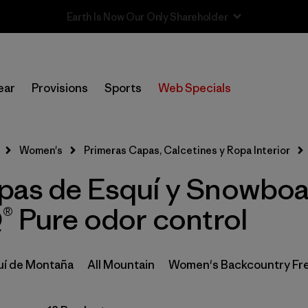
Sale — Up to 40% Off Past-Season Clothing & Gear
In-Store Pickup
Selecciona una tienda
ear
Provisions
Sports
Web Specials
Filtrar por
Category
Women's
Primeras Capas, Calcetines y Ropa Interior
Filtrar por
Price
pas de Esquí y Snowboa
Filtrar por
Size
® Pure odor control
Filtrar por
Fit
uí de Montaña
All Mountain
Women's Backcountry Fr
Filtrar por
Features & Processes
1