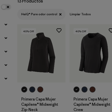
13 Productos
HeiQ® Pure odor control
Limpiar Todos
40
% Off
40
% Off
Primera Capa Mujer
Primera Capa Mujer
Capilene® Midweight
Capilene® Midweight
Zip-Neck
Crew