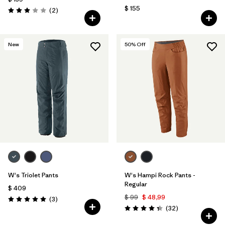
$ 155
Comentarios
(2
)
Valoración: 3.0 / 5
New
50
% Off
W's Triolet Pants
W's Hampi Rock Pants -
Regular
$ 409
$ 99
$ 48,99
Comentarios
(3
)
Valoración: 5.0 / 5
Comentarios
(32
)
Valoración: 4.3 / 5