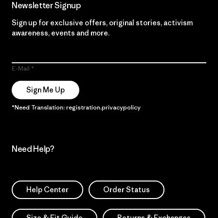
Newsletter Signup
Sign up for exclusive offers, original stories, activism
awareness, events and more.
E-Mail
Sign Me Up
*Need Translation: registration.privacypolicy
Need Help?
Help Center
Order Status
Size & Fit Guide
Returns & Exchanges