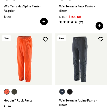
W's Terravia Alpine Pants -
W's Terravia Peak Pants -
Regular
Short
$ 155
$ 169
$ 100,99
Comentarios
(2
)
Valoración: 4.5 / 5
New
New
Houdini® Rock Pants
W's Terravia Alpine Pants -
Short
$ 139