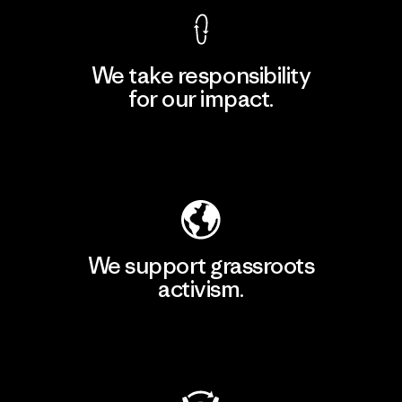
We take responsibility
for our impact.
Explore Our Footprint
We support grassroots
activism.
Visit Patagonia Action Works