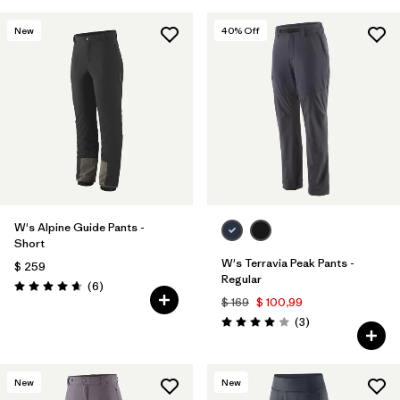
New
40
% Off
W's Alpine Guide Pants -
Short
W's Terravia Peak Pants -
$ 259
Regular
Comentarios
(6
)
Valoración: 4.7 / 5
$ 169
$ 100,99
Comentarios
(3
)
Valoración: 4.0 / 5
New
New