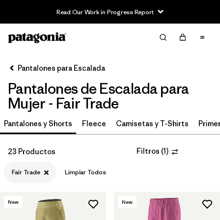
Read Our Work in Progress Report
Filter & Sort
Limpiar Todos
In-Store Pickup
Selecciona una tienda
Pantalones para Escalada
Pantalones de Escalada para
Ordenar Por
Mujer - Fair Trade
Filtrar por
Category
Pantalones y Shorts
Fleece
Camisetas y T-Shirts
Primer
Filtrar por
Price
Filtros
(
1
)
23 Productos
Filtrar por
Size
Fair Trade
Limpiar Todos
Filtrar por
Fit
New
New
Filtrar por
Color