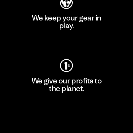
We keep your gear in
play.
Visit Worn Wear
We give our profits to
the planet.
Read Our Commitment