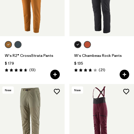
W's R2® CrossStrata Pants
W's Chambeau Rock Pants
$ 179
$ 135
Comentarios
Comentarios
(13
)
(21
)
Valoración: 4.7 / 5
Valoración: 3.8 / 5
New
New