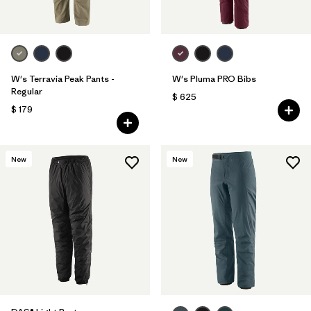
W's Terravia Peak Pants -
W's Pluma PRO Bibs
Regular
$ 625
$ 179
New
New