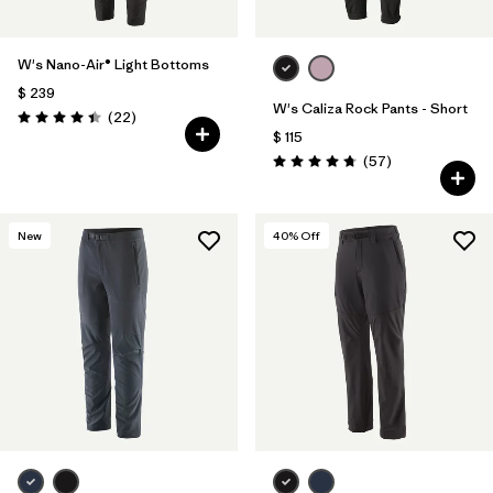
W's Nano-Air® Light Bottoms
$ 239
W's Caliza Rock Pants - Short
Comentarios
(22
)
Valoración: 4.4 / 5
$ 115
Comentarios
(57
)
Valoración: 4.8 / 5
New
40
% Off