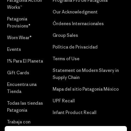
Patagonia Action
Programa Pro de Patagonia
Works™
Our Acknowledgment
Patagonia
Órdenes Internacionales
Provisions®
Group Sales
Worn Wear®
Política de Privacidad
Events
Terms of Use
1% Para El Planeta
Statement on Modern Slavery in
Gift Cards
Supply Chain
Encuentra una
Mapa del sitio Patagonia México
Tienda
UPF Recall
Todas las tiendas
Patagonia
Infant Product Recall
Trabaja con
Nosotros