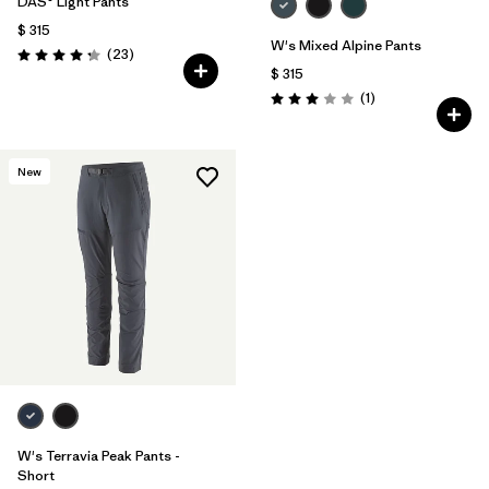
DAS® Light Pants
$ 315
W's Mixed Alpine Pants
Comentarios
(23
)
Valoración: 4.2 / 5
$ 315
Comentarios
(1
)
Valoración: 3.0 / 5
New
W's Terravia Peak Pants -
Short