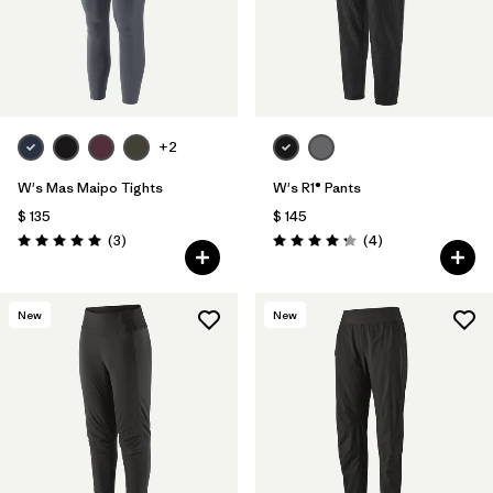
+2
W's Mas Maipo Tights
W's R1® Pants
$ 135
$ 145
Comentarios
Comentarios
(3
)
(4
)
Valoración: 5.0 / 5
Valoración: 4.3 / 5
New
New