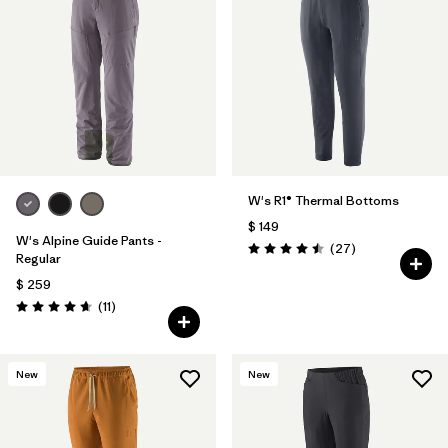
W's R1® Thermal Bottoms
$ 149
W's Alpine Guide Pants -
Comentarios
(27
)
Valoración: 4.5 / 5
Regular
$ 259
Comentarios
(11
)
Valoración: 4.6 / 5
New
New