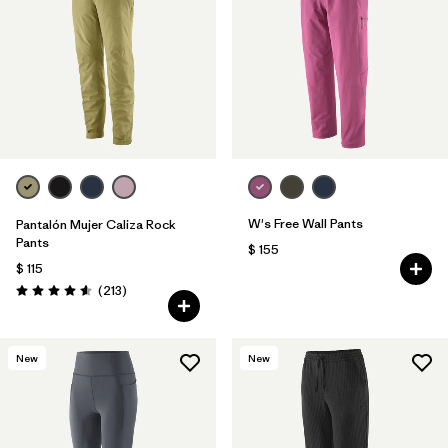
Filtrar por
Features & Processes
1
Filtrar por
Materials & Fabric
W's Free Wall Pants
Pantalón Mujer Caliza Rock
Pants
$ 155
$ 115
Comentarios
(213
)
Valoración: 4.6 / 5
New
New