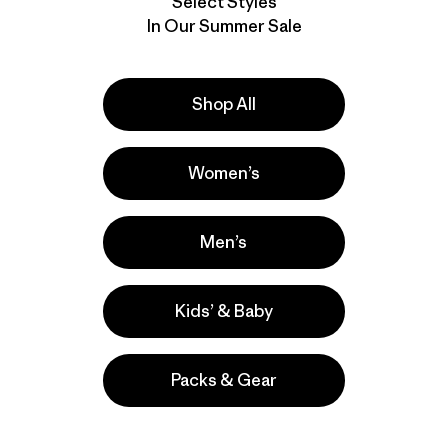
Select Styles
In Our Summer Sale
Shop All
M's Capilene® Cool
M's Capilene® Cool
Women’s
Daily Hoody -
Daily Hoody - Casting
Boardshort Logo
Logo
$ 79
$ 79
Men’s
Kids’ & Baby
New
Packs & Gear