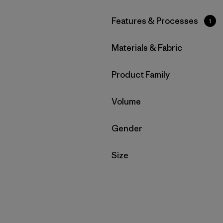
Filtrar por
Features & Processes
1
Filtrar por
Materials & Fabric
Filtrar por
Product Family
Filtrar por
Volume
Filtrar por
Gender
Filtrar por
Size