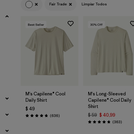
Fair Trade
Limpiar Todos
Filtrar por
Product Family
Best Seller
30
% Off
Filtrar por
Volume
Filtrar por
Gender
Filtrar por
Size
M's Capilene® Cool
M's Long-Sleeved
Daily Shirt
Capilene® Cool Daily
Shirt
$ 49
$ 59
$ 40,99
Comentarios
(636
)
Valoración: 4.7 / 5
Coment
(363
)
Valoración: 4.7 / 5