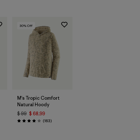
30
% Off
M's Tropic Comfort
Natural Hoody
$ 99
$ 68,99
Comentarios
(163
)
Valoración: 3.9 / 5
arios