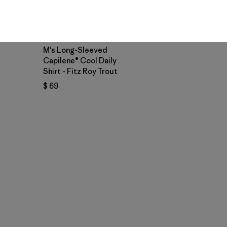
M's Long-Sleeved
Capilene® Cool Daily
Shirt - Fitz Roy Trout
$ 69