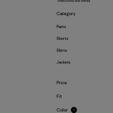
Selecciona una tienda
Filtrar por
Category
Pants
Shorts
Shirts
Jackets
Filtrar por
Price
Filtrar por
Fit
Filtrar por
Color
1