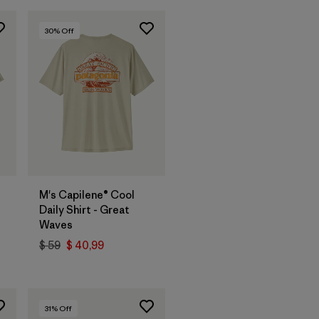
30
% Off
M's Capilene® Cool
Daily Shirt - Great
Waves
$ 59
$ 40,99
31
% Off