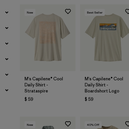
New
Best Seller
M's Capilene® Cool
M's Capilene® Cool
Daily Shirt -
Daily Shirt -
Strataspire
Boardshort Logo
$ 59
$ 59
New
40
% Off