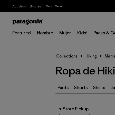
Worn Wear
Activism
Stories
Featured
Hombre
Mujer
Kids'
Packs & G
Collections
Hiking
Men's
Ropa de Hiki
Pants
Shorts
Shirts
Ja
In-Store Pickup